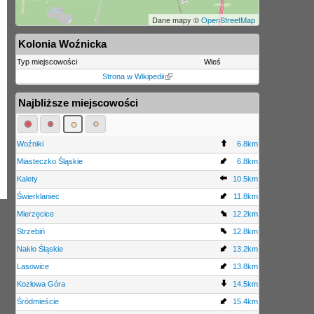
Dane mapy ©
OpenStreetMap
Kolonia Woźnicka
Typ miejscowości
Wieś
Strona w Wikipedii
Najbliższe miejscowości
Woźniki
6.8km
Miasteczko Śląskie
6.8km
Kalety
10.5km
Świerklaniec
11.8km
Mierzęcice
12.2km
Strzebiń
12.8km
Nakło Śląskie
13.2km
Lasowice
13.8km
Kozłowa Góra
14.5km
Śródmieście
15.4km