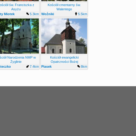
ościół św. Franciszka z
Kościół cmentarny św.
Asyżu
Walentego
ty Miotek
5.3km
Woźniki
5.5km
ściół Narodzenia NMP w
Kościół ewangelicki
Żyglinie
Opatrzności Bożej
steczko
7.4km
Piasek
8km
kie Żyglin