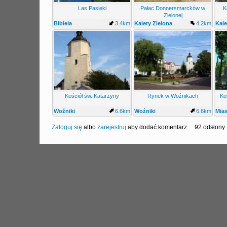
Las Pasieki
Pałac Donnersmarcków w
K
Zielonej
Bibiela
3.4km
Kalety Zielona
4.2km
Kale
Kościół św. Katarzyny
Rynek w Woźnikach
Ko
Woźniki
6.6km
Woźniki
6.6km
Mia
Śląs
Zaloguj się
albo
zarejestruj
aby dodać komentarz
92 odsłony