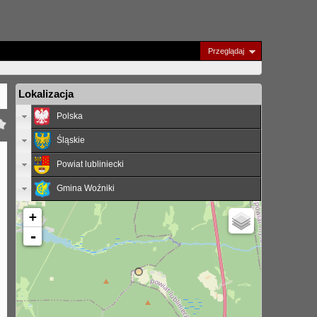
Przeglądaj
Lokalizacja
Polska
Śląskie
Powiat lubliniecki
Gmina Woźniki
+
-