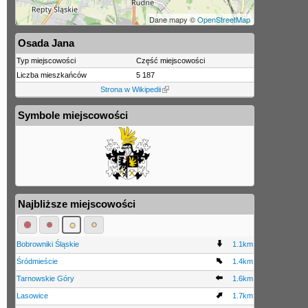
Dane mapy ©
OpenStreetMap
Osada Jana
Typ miejscowości
Część miejscowości
Liczba mieszkańców
5 187
Strona w Wikipedii
Symbole miejscowości
Najbliższe miejscowości
Bobrowniki Śląskie
1.1km
Śródmieście
1.4km
Tarnowskie Góry
1.6km
Lasowice
1.7km