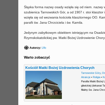
Śląska forma nazwy osady wzięła się od niem. nazwy 
szubienica Tarnowskich Gór, a od 1907 r. stoi klasztor
wzięła się od wezwania kościoła klasztornego OO. Kami
parafii św. Jana Chrzciciela i św. Kamila.
Jedynym zabytkowym obiektem istniejącym na Osadzie J
Rzymskokatolickiej pw. Matki Bożej Uzdrowienie Chory
Autorzy:
Ufo
Warto zobaczyć
Kościół Matki Bożej Uzdrowienia Chorych
Tarnowskie Góry
,
Os
Atrakcje
•
Religia
•
K
Parafia Matki Bożej
gliwickiej (dekanat 
filialny św. Jana Chrz