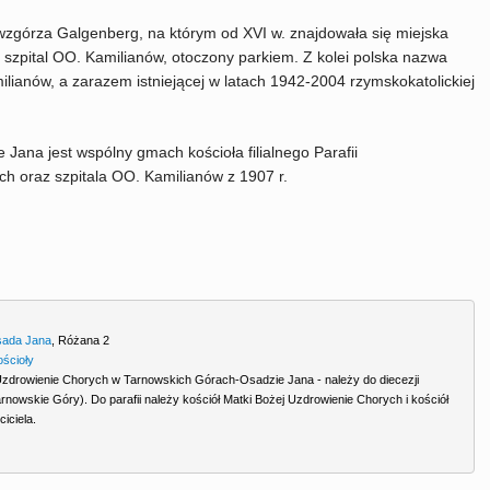
wzgórza Galgenberg, na którym od XVI w. znajdowała się miejska
 i szpital OO. Kamilianów, otoczony parkiem. Z kolei polska nazwa
lianów, a zarazem istniejącej w latach 1942-2004 rzymskokatolickiej
ana jest wspólny gmach kościoła filialnego Parafii
ch oraz szpitala OO. Kamilianów z 1907 r.
ada Jana
,
Różana 2
ościoły
 Uzdrowienie Chorych w Tarnowskich Górach-Osadzie Jana - należy do diecezji
Tarnowskie Góry). Do parafii należy kościół Matki Bożej Uzdrowienie Chorych i kościół
ciciela.