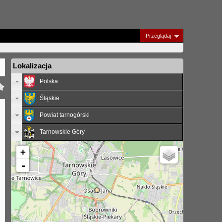
Przeglądaj
Lokalizacja
Polska
Śląskie
Powiat tarnogórski
Tarnowskie Góry
+
-