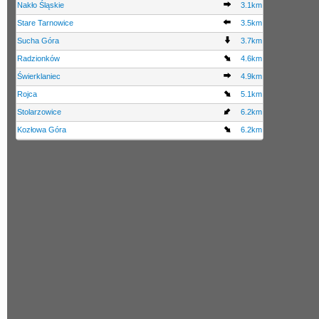
Nakło Śląskie
3.1km
Stare Tarnowice
3.5km
Sucha Góra
3.7km
Radzionków
4.6km
Świerklaniec
4.9km
Rojca
5.1km
Stolarzowice
6.2km
Kozłowa Góra
6.2km