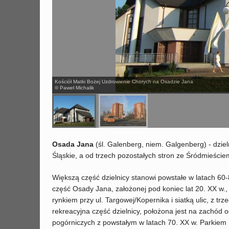
Kościół Matki Bożej Uzdrowienie Chorych na Osadzie Jana
© Paweł Michalik
Osada Jana
(śl. Galenberg, niem. Galgenberg) - dziel
Śląskie, a od trzech pozostałych stron ze Śródmieści
Większą część dzielnicy stanowi powstałe w latach 60-
część Osady Jana, założonej pod koniec lat 20. XX 
rynkiem przy ul. Targowej/Kopernika i siatką ulic, z tr
rekreacyjna część dzielnicy, położona jest na zachód 
pogórniczych z powstałym w latach 70. XX w. Parkiem 