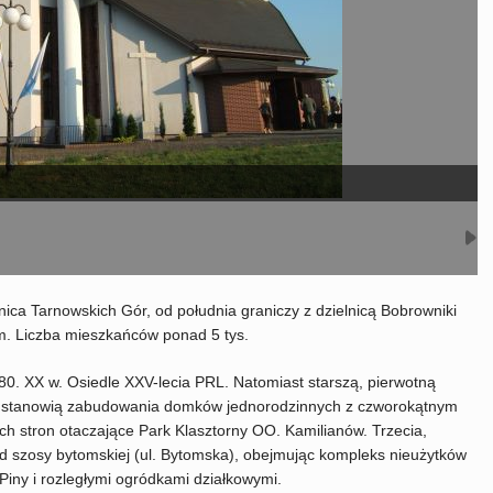
nica Tarnowskich Gór, od południa graniczy z dzielnicą Bobrowniki
em. Liczba mieszkańców ponad 5 tys.
80. XX w. Osiedle XXV-lecia PRL. Natomiast starszą, pierwotną
w., stanowią zabudowania domków jednorodzinnych z czworokątnym
zech stron otaczające Park Klasztorny OO. Kamilianów. Trzecia,
od szosy bytomskiej (ul. Bytomska), obejmując kompleks nieużytków
Piny i rozległymi ogródkami działkowymi.