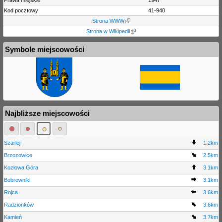
Kod pocztowy
41-940
Strona WWW
Strona w Wikipedii
Symbole miejscowości
Najbliższe miejscowości
Szarlej
1.2km
Brzozowice
2.5km
Kozłowa Góra
3.1km
Bobrowniki
3.1km
Rojca
3.6km
Radzionków
3.6km
Kamień
3.7km