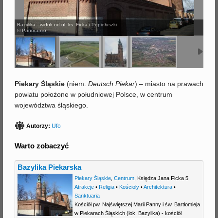
j
Bazylika - widok od ul. ks. Ficka i Popiełuszki
© Panoramio
Piekary Śląskie
(niem.
Deutsch Piekar
) – miasto na prawach
powiatu położone w południowej Polsce, w centrum
województwa śląskiego.
Autorzy:
Ufo
Warto zobaczyć
Bazylika Piekarska
Piekary Śląskie
,
Centrum
,
Księdza Jana Ficka 5
Atrakcje
•
Religia
•
Kościoły
•
Architektura
•
Sanktuaria
Kościół pw. Najświętszej Marii Panny i św. Bartłomieja
w Piekarach Śląskich (lok. Bazylika) - kościół