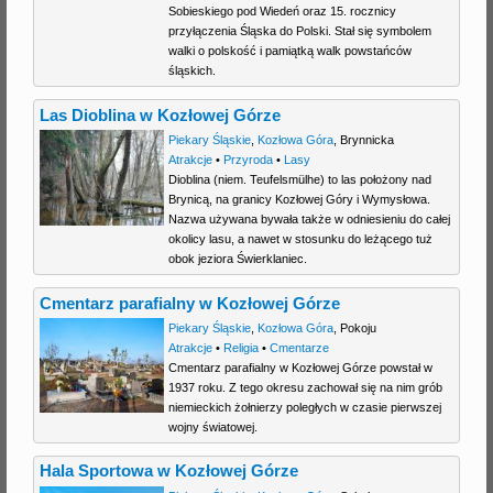
Sobieskiego pod Wiedeń oraz 15. rocznicy
przyłączenia Śląska do Polski. Stał się symbolem
walki o polskość i pamiątką walk powstańców
śląskich.
Las Dioblina w Kozłowej Górze
Piekary Śląskie
,
Kozłowa Góra
,
Brynnicka
Atrakcje
•
Przyroda
•
Lasy
Dioblina (niem. Teufelsmülhe) to las położony nad
Brynicą, na granicy Kozłowej Góry i Wymysłowa.
Nazwa używana bywała także w odniesieniu do całej
okolicy lasu, a nawet w stosunku do leżącego tuż
obok jeziora Świerklaniec.
Cmentarz parafialny w Kozłowej Górze
Piekary Śląskie
,
Kozłowa Góra
,
Pokoju
Atrakcje
•
Religia
•
Cmentarze
Cmentarz parafialny w Kozłowej Górze powstał w
1937 roku. Z tego okresu zachował się na nim grób
niemieckich żołnierzy poległych w czasie pierwszej
wojny światowej.
Hala Sportowa w Kozłowej Górze