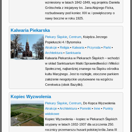
wzniesiony w latach 1842-1849, wg projektu Daniela
Grötschela z inicjatywy ks. Jana Alojzego Ficka,
rozbudowany pod koniec XIX w. i powiększony o
nawy boczne w roku 1925.
Kalwaria Piekarska
Piekary Śląskie
,
Centrum
,
Księdza Jerzego
Popiełuszki 4
/
Bytomska
Atrakcje
•
Religia
•
Kalwaria
•
Przyroda
•
Parki
•
Architektura
•
Sanktuaria
Kalwaria Piekarska w Piekarach Śląskich – wchodzi
w skład Sanktuarium Matki Sprawiedliwości i Miłości
Społecznej, najbardziej znanego na Śląsku ośrodka
kultu Maryjnego. Jest to rozległe, otoczone parkiem
założenie neogotyckie usytuowane na wzgórzu
Cerekwica (obok Bazyliki).
Kopiec Wyzwolenia
Piekary Śląskie
,
Centrum
,
Do Kopca Wyzwolenia
Atrakcje
•
Architektura
•
Pomniki
•
Inne
•
Punkty
widokowe
Kopiec Wyzwolenia – kopiec w Piekarach Śląskich
usypany w latach 1932-1937 dla uczczenia 250.
rocznicy przemarszu husarii polskiej króla Jana III