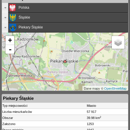
Polska
Śląskie
Piekary Śląskie
+
-
Dane mapy ©
OpenStreetMap
Piekary Śląskie
Typ miejscowości
Miasto
Liczba mieszkańców
57 917
2
Obszar
39.98 km
Założono
1253
Prawa miejskie
1947