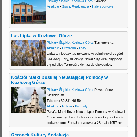
Piekary Śląskie
,
Kozłowa Góra
,
Szkolna
Atrakcje
•
Sport, Reakreacja
•
Hale sportowe
Las Lipka w Kozłowej Górze
Piekary Śląskie
,
Kozłowa Góra
,
Tarnogórska
Atrakcje
•
Przyroda
•
Lasy
Lipka to nieduży las położony w południowej części
Kozłowej Góry, dzielnicy Piekar Śląskich, ciągnący
się od ulicy Tarnogórskiej, aż do obwodnicy.
Kościół Matki Boskiej Nieustającej Pomocy w
Kozłowej Górze
Piekary Śląskie
,
Kozłowa Góra
,
Powstańców
Śląskich 38
Telefon:
32 381-46-50
Atrakcje
•
Religia
•
Kościoły
Parafia Matki Bożej Nieustającej Pomocy w Kozłowej
Górze należy do archidiecezji katowickiej i dekanatu
piekarskiego. Została erygowana 28 maja 1957 roku.
Ośrodek Kultury Andaluzja