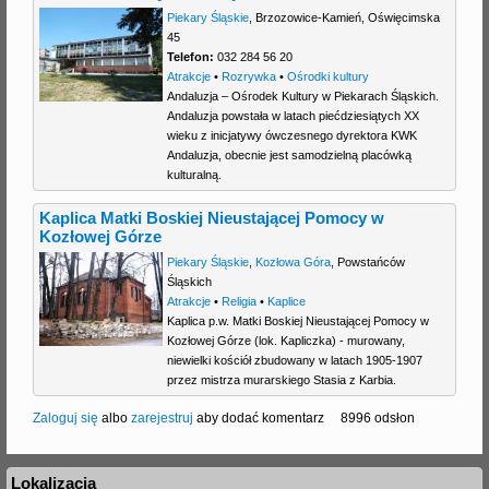
Piekary Śląskie
,
Brzozowice-Kamień
,
Oświęcimska
45
Telefon:
032 284 56 20
Atrakcje
•
Rozrywka
•
Ośrodki kultury
Andaluzja – Ośrodek Kultury w Piekarach Śląskich.
Andaluzja powstała w latach piećdziesiątych XX
wieku z inicjatywy ówczesnego dyrektora KWK
Andaluzja, obecnie jest samodzielną placówką
kulturalną.
Kaplica Matki Boskiej Nieustającej Pomocy w
Kozłowej Górze
Piekary Śląskie
,
Kozłowa Góra
,
Powstańców
Śląskich
Atrakcje
•
Religia
•
Kaplice
Kaplica p.w. Matki Boskiej Nieustającej Pomocy w
Kozłowej Górze (lok. Kapliczka) - murowany,
niewielki kościół zbudowany w latach 1905-1907
przez mistrza murarskiego Stasia z Karbia.
Zaloguj się
albo
zarejestruj
aby dodać komentarz
8996 odsłon
Lokalizacja