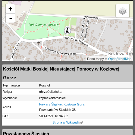
+
-
Dane mapy ©
OpenStreetMap
Kościół Matki Boskiej Nieustającej Pomocy w Kozłowej
Górze
Typ miejsca
Kościół
Religia
chrześcijańska
Wyznanie
rzymskokatolickie
Piekary Śląskie
,
Kozłowa Góra
Adres
Powstańców Śląskich 38
GPS
50.41259, 18.94332
Strona w Wikipedii
Powstańców Śląskich