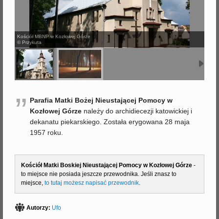
j
Kościół MBNP w Kozłowej Górze
© Przykuta
”
Parafia Matki Bożej Nieustającej Pomocy w
Kozłowej Górze
należy do archidiecezji katowickiej i
dekanatu piekarskiego. Została erygowana 28 maja
1957 roku.
Kościół Matki Boskiej Nieustającej Pomocy w Kozłowej Górze
-
to miejsce nie posiada jeszcze przewodnika. Jeśli znasz to
miejsce,
to tutaj możesz napisać przewodnik
.
Autorzy:
Ufo