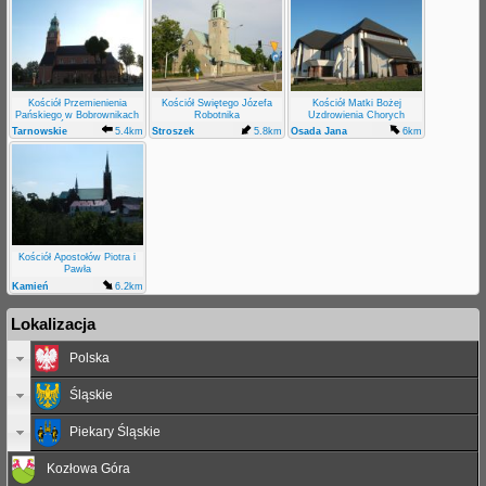
Kościół Przemienienia
Kościół Świętego Józefa
Kościół Matki Bożej
Pańskiego w Bobrownikach
Robotnika
Uzdrowienia Chorych
Śląskich
Tarnowskie
5.4km
Stroszek
5.8km
Osada Jana
6km
Góry
Bobrowniki
Śląskie
Kościół Apostołów Piotra i
Pawła
Kamień
6.2km
Lokalizacja
Polska
Śląskie
Piekary Śląskie
Kozłowa Góra