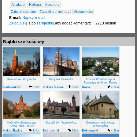
Atrakcje
Religia
Kościoły
Zabytki sakralne
Zabytki architektury
Miejsce kultu
E-mail:
Napisz e-mail
Zaloguj się
albo
zarejestruj
aby dodać komentarz
2213 odsłon
Najbliższe kościoły
Kościół św. Wojciecha
Bazylika Piekarska
Kościół Wniebowzięcia
Najświętszej Maryi Panny
Radzionków
2.8km
Piekary Śląskie
3.2km
Rojca
4.2km
Centrum
Kościół Najświętszego
Kościół św. Wawrzyńca
Drewniany kościół św.
Serca Pana Jezusa
Wawrzyńca
Nakło Śląskie
4.4km
Bobrowniki
4.8km
Bobrowniki
4.8km