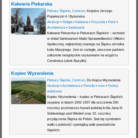
Kalwaria Piekarska
Piekary Śląskie
,
Centrum
,
Księdza Jerzego
Popiełuszki 4
/
Bytomska
Atrakcje
•
Religia
•
Kalwaria
•
Przyroda
•
Parki
•
Architektura
•
Sanktuaria
Kalwaria Piekarska w Piekarach Śląskich – wchodzi
w skład Sanktuarium Matki Sprawiedliwości i Miłości
Społecznej, najbardziej znanego na Śląsku ośrodka
kultu Maryjnego. Jest to rozległe, otoczone parkiem
założenie neogotyckie usytuowane na wzgórzu
Cerekwica (obok Bazyliki).
Kopiec Wyzwolenia
Piekary Śląskie
,
Centrum
,
Do Kopca Wyzwolenia
Atrakcje
•
Architektura
•
Pomniki
•
Inne
•
Punkty
widokowe
Kopiec Wyzwolenia – kopiec w Piekarach Śląskich
usypany w latach 1932-1937 dla uczczenia 250.
rocznicy przemarszu husarii polskiej króla Jana III
Sobieskiego pod Wiedeń oraz 15. rocznicy
przyłączenia Śląska do Polski. Stał się symbolem
walki o polskość i pamiątką walk powstańców
śląskich.