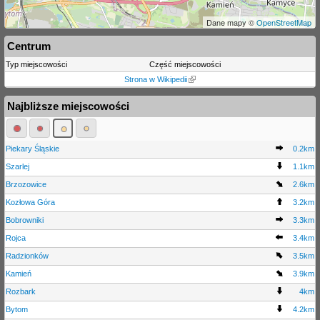
Dane mapy ©
OpenStreetMap
Centrum
Typ miejscowości
Część miejscowości
Strona w Wikipedii
Najbliższe miejscowości
Piekary Śląskie
0.2km
Szarlej
1.1km
Brzozowice
2.6km
Kozłowa Góra
3.2km
Bobrowniki
3.3km
Rojca
3.4km
Radzionków
3.5km
Kamień
3.9km
Rozbark
4km
Bytom
4.2km