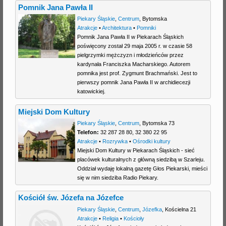
Pomnik Jana Pawła II
Piekary Śląskie
,
Centrum
,
Bytomska
Atrakcje
•
Architektura
•
Pomniki
Pomnik Jana Pawła II w Piekarach Śląskich
poświęcony został 29 maja 2005 r. w czasie 58
pielgrzymki mężczyzn i młodzieńców przez
kardynała Franciszka Macharskiego. Autorem
pomnika jest prof. Zygmunt Brachmański. Jest to
pierwszy pomnik Jana Pawła II w archidiecezji
katowickiej.
Miejski Dom Kultury
Piekary Śląskie
,
Centrum
,
Bytomska 73
Telefon:
32 287 28 80, 32 380 22 95
Atrakcje
•
Rozrywka
•
Ośrodki kultury
Miejski Dom Kultury w Piekarach Śląskich - sieć
placówek kulturalnych z główną siedzibą w Szarleju.
Oddział wydaję lokalną gazetę Głos Piekarski, mieści
się w nim siedziba Radio Piekary.
Kościół św. Józefa na Józefce
Piekary Śląskie
,
Centrum
,
Józefka
,
Kościelna 21
Atrakcje
•
Religia
•
Kościoły