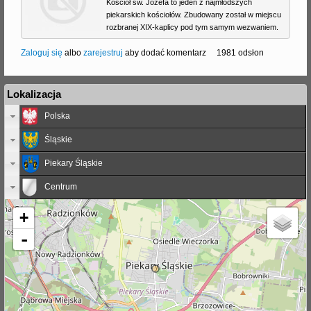
Kościół św. Józefa to jeden z najmłodszych
piekarskich kościołów. Zbudowany został w miejscu
rozbranej XIX-kaplicy pod tym samym wezwaniem.
Zaloguj się
albo
zarejestruj
aby dodać komentarz
1981 odsłon
Lokalizacja
Polska
Śląskie
Piekary Śląskie
Centrum
+
-