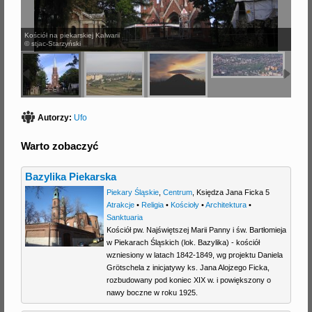
j
Kościół na piekarskiej Kalwarii
© stjac-Starzyński
Autorzy:
Ufo
Warto zobaczyć
Bazylika Piekarska
Piekary Śląskie
,
Centrum
,
Księdza Jana Ficka 5
Atrakcje
•
Religia
•
Kościoły
•
Architektura
•
Sanktuaria
Kościół pw. Najświętszej Marii Panny i św. Bartłomieja
w Piekarach Śląskich (lok. Bazylika) - kościół
wzniesiony w latach 1842-1849, wg projektu Daniela
Grötschela z inicjatywy ks. Jana Alojzego Ficka,
rozbudowany pod koniec XIX w. i powiększony o
nawy boczne w roku 1925.