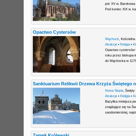
poł. XV w. Barokowa 
Pod koniec XIX w. k
Opactwo Cystersów
Wąchock
,
Kościelna
Atrakcje
•
Religia
•
K
Opactwo cystersów 
roku przez biskupa 
do Wąchocka w 1179
Sanktuarium Relikwii Drzewa Krzyża Świętego 
Nowa Słupia
,
Święty
Atrakcje
•
Religia
•
K
Bazylika mniejsza pw
znajdujące się na Św
sandomierskiej, najs
Zamek Królewski