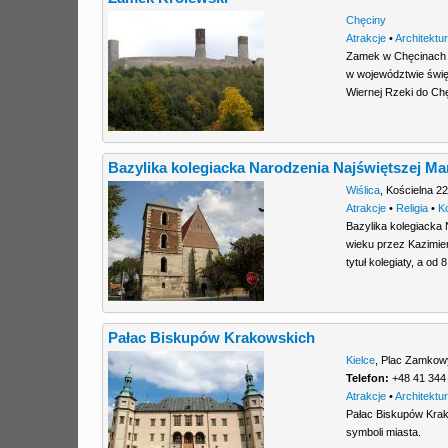
Chęciny
Atrakcje
•
Architektu
Zamek w Chęcinach —
w województwie świę
Wiernej Rzeki do Chę
Bazylika kolegiacka Narodzenia Najświętszej Ma
Wiślica
,
Kościelna 2
Atrakcje
•
Religia
•
K
Bazylika kolegiacka 
wieku przez Kazimie
tytuł kolegiaty, a od
Pałac Biskupów Krakowskich
Kielce
,
Plac Zamkow
Telefon:
+48 41 344
Atrakcje
•
Architektu
Pałac Biskupów Krak
symboli miasta.