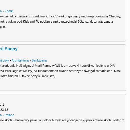
ra
•
Zamki
 zamek królewski z przełomu XIII i XIV wieku, górujący nad miejscowością Chęciny,
tokrzyskim pod Kielcami. W pobliżu zamku przechodzi żółty szlak turystyczny z
cin.
rii Panny
2
ościoły
•
Architektura
•
Sanktuaria
Narodzenia Najświętszej Marii Panny w Wiślicy – gotycki kościół wzniesiony w XIV
rza Wielkiego w Wiślicy, na fundamentach dwóch starszych świątyń romańskich. Nosi
 8 września 2005 także bazyliki mniejszej.
y 1
 23 18
ra
•
Pałace
owskich – barokowy pałac w Kielcach, była rezydencja biskupów krakowskich. Jeden z