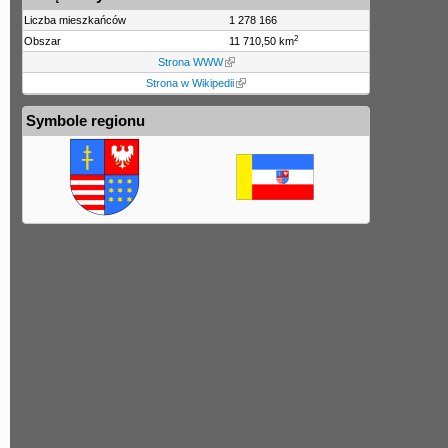
Liczba mieszkańców
1 278 166
2
Obszar
11 710,50 km
Strona WWW
Strona w Wikipedii
Symbole regionu