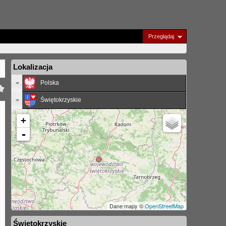
Przeglądaj
Lokalizacja
Polska
Świętokrzyskie
+
-
Dane mapy ©
OpenStreetMap
Świętokrzyskie