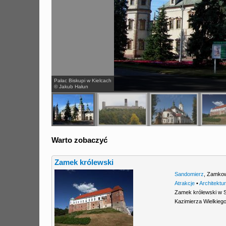
Pałac Biskupi w Kielcach
© Jakub Hałun
Warto zobaczyć
Zamek królewski
Sandomierz
,
Zamko
Atrakcje
•
Architektu
Zamek królewski w S
Kazimierza Wielkieg