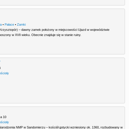
ra
•
Pałace
•
Zamki
 Krzysztopór) – dawny zamek położony w miejscowości Ujazd w województwie
szony w XVII wieku. Obecnie znajduje się w stanie ruiny.
y
3
ościoły
ka 10
ościoły
 Narodzenia NMP w Sandomierzu – kościół gotycki wzniesiony ok. 1360, rozbudowany w