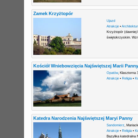
Zamek Krzyżtopór
Ujazd
Atrakcje
•
Architektu
Krzyżtopór (dawniej
świętokrzyskim. Wzno
Kościół Wniebowzięcia Najświętszej Marii Pann
Opatów
,
Klasztorna 
Atrakcje
•
Religia
•
K
Katedra Narodzenia Najświętszej Maryi Panny
Sandomierz
,
Mariac
Atrakcje
•
Religia
•
K
Bazylika katedralna