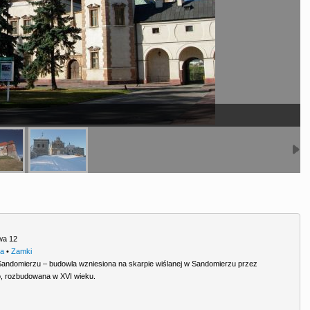
wa 12
ra
•
Zamki
andomierzu – budowla wzniesiona na skarpie wiślanej w Sandomierzu przez
o, rozbudowana w XVI wieku.