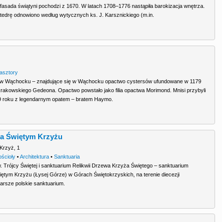
fasada świątyni pochodzi z 1670. W latach 1708–1776 nastąpiła barokizacja wnętrza.
atedrę odnowiono według wytycznych ks. J. Karsznickiego (m.in.
lasztory
w Wąchocku – znajdujące się w Wąchocku opactwo cystersów ufundowane w 1179
krakowskiego Gedeona. Opactwo powstało jako filia opactwa Morimond. Mnisi przybyli
 roku z legendarnym opatem – bratem Haymo.
na Świętym Krzyżu
 Krzyż
,
1
ościoły
•
Architektura
•
Sanktuaria
. Trójcy Świętej i sanktuarium Relikwii Drzewa Krzyża Świętego – sanktuarium
iętym Krzyżu (Łysej Górze) w Górach Świętokrzyskich, na terenie diecezji
tarsze polskie sanktuarium.