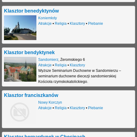
Klasztor benedyktynów
Koniemłoty
Atrakcje
•
Religia
•
Klasztory
•
Plebanie
Klasztor bendyktynek
Sandomierz
,
Żeromskiego 6
Atrakcje
•
Religia
•
Klasztory
Wyższe Seminarium Duchowne w Sandomierzu –
seminarium duchowne diecezji sandomierskiej
Kościoła rzymskokatolickiego.
Klasztor franciszkanów
Nowy Korczyn
Atrakcje
•
Religia
•
Klasztory
•
Plebanie
Klasztor bernardynek w Chęcinach