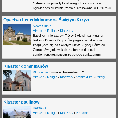
Gabriela, wojewody lubelskiego. Usytuowana w
Rytwianach pustelnia, została skasowana w 1820 roku.
Opactwo benedyktynów na Świętym Krzyżu
Nowa Słupia
,
1
Atrakcje
•
Religia
•
Klasztory
Bazylika mniejsza pw. Trójcy Świętej i sanktuarium
Relikwii Drzewa Krzyża Świętego – sanktuarium
znajdujące się na Świętym Krzyżu (Łysej Górze) w
Górach Świętokrzyskich, na terenie diecezji
sandomierskiej, najstarsze polskie sanktuarium.
Klasztor dominikanów
Klimontów
,
Brunona Jasieńskiego 2
Atrakcje
•
Religia
•
Klasztory
•
Architektura
•
Szkoły
Klasztor paulinów
Beszowa
Atrakcje
•
Religia
•
Klasztory
•
Plebanie