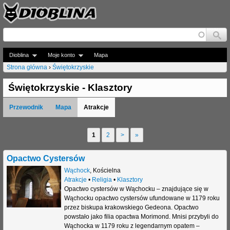
Jump to navigation
Dioblina
Moje konto
Mapa
Strona główna
›
Świętokrzyskie
J
Świętokrzyskie - Klasztory
e
Przewodnik
Mapa
Atrakcje
s
t
1
2
>
»
S
e
t
Opactwo Cystersów
ś
r
Wąchock
,
Kościelna
t
Atrakcje
•
Religia
•
Klasztory
o
Opactwo cystersów w Wąchocku – znajdujące się w
u
Wąchocku opactwo cystersów ufundowane w 1179 roku
n
przez biskupa krakowskiego Gedeona. Opactwo
t
powstało jako filia opactwa Morimond. Mnisi przybyli do
y
Wąchocka w 1179 roku z legendarnym opatem –
a