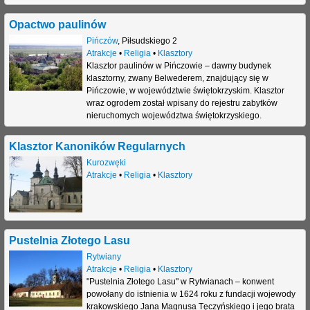
Opactwo paulinów
Pińczów
,
Piłsudskiego 2
Atrakcje
•
Religia
•
Klasztory
Klasztor paulinów w Pińczowie – dawny budynek
klasztorny, zwany Belwederem, znajdujący się w
Pińczowie, w województwie świętokrzyskim. Klasztor
wraz ogrodem został wpisany do rejestru zabytków
nieruchomych województwa świętokrzyskiego.
Klasztor Kanoników Regularnych
Kurozwęki
Atrakcje
•
Religia
•
Klasztory
Pustelnia Złotego Lasu
Rytwiany
Atrakcje
•
Religia
•
Klasztory
"Pustelnia Złotego Lasu" w Rytwianach – konwent
powołany do istnienia w 1624 roku z fundacji wojewody
krakowskiego Jana Magnusa Tęczyńskiego i jego brata