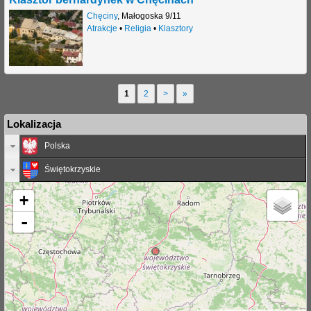
Chęciny
,
Małogoska 9/11
Atrakcje
•
Religia
•
Klasztory
1
2
>
»
S
Lokalizacja
t
Polska
r
Świętokrzyskie
o
n
+
y
-