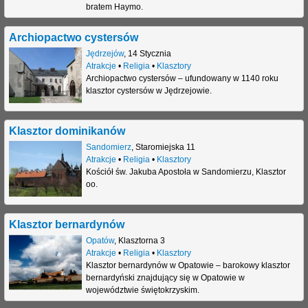
bratem Haymo.
j
Archiopactwo cystersów
Jędrzejów
,
14 Stycznia
Atrakcje
•
Religia
•
Klasztory
Archiopactwo cystersów – ufundowany w 1140 roku
klasztor cystersów w Jędrzejowie.
Klasztor dominikanów
Sandomierz
,
Staromiejska 11
Atrakcje
•
Religia
•
Klasztory
Kościół św. Jakuba Apostoła w Sandomierzu, Klasztor
oo.
Klasztor bernardynów
Opatów
,
Klasztorna 3
Atrakcje
•
Religia
•
Klasztory
Klasztor bernardynów w Opatowie – barokowy klasztor
bernardyński znajdujący się w Opatowie w
województwie świętokrzyskim.