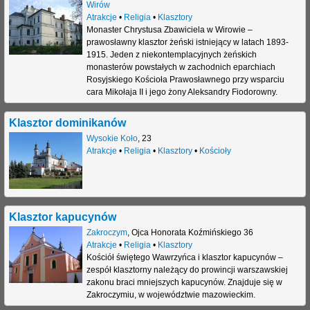
Wirów
Atrakcje
•
Religia
•
Klasztory
Monaster Chrystusa Zbawiciela w Wirowie –
prawosławny klasztor żeński istniejący w latach 1893-
1915. Jeden z niekontemplacyjnych żeńskich
monasterów powstałych w zachodnich eparchiach
Rosyjskiego Kościoła Prawosławnego przy wsparciu
cara Mikołaja II i jego żony Aleksandry Fiodorowny.
Klasztor dominikanów
Wysokie Koło
,
23
Atrakcje
•
Religia
•
Klasztory
•
Kościoły
Klasztor kapucynów
Zakroczym
,
Ojca Honorata Koźmińskiego 36
Atrakcje
•
Religia
•
Klasztory
Kościół świętego Wawrzyńca i klasztor kapucynów –
zespół klasztorny należący do prowincji warszawskiej
zakonu braci mniejszych kapucynów. Znajduje się w
Zakroczymiu, w województwie mazowieckim.