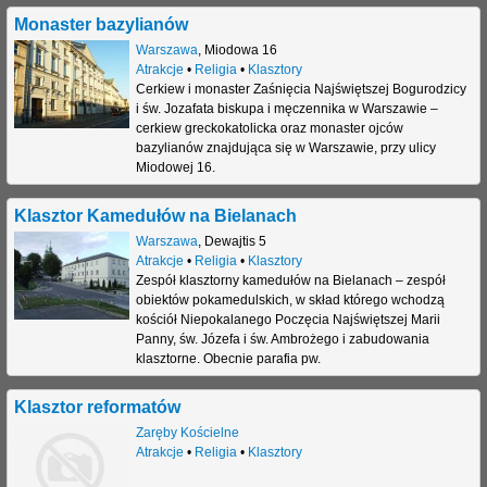
Monaster bazylianów
Warszawa
,
Miodowa 16
Atrakcje
•
Religia
•
Klasztory
Cerkiew i monaster Zaśnięcia Najświętszej Bogurodzicy
i św. Jozafata biskupa i męczennika w Warszawie –
cerkiew greckokatolicka oraz monaster ojców
bazylianów znajdująca się w Warszawie, przy ulicy
Miodowej 16.
Klasztor Kamedułów na Bielanach
Warszawa
,
Dewajtis 5
Atrakcje
•
Religia
•
Klasztory
Zespół klasztorny kamedułów na Bielanach – zespół
obiektów pokamedulskich, w skład którego wchodzą
kościół Niepokalanego Poczęcia Najświętszej Marii
Panny, św. Józefa i św. Ambrożego i zabudowania
klasztorne. Obecnie parafia pw.
Klasztor reformatów
Zaręby Kościelne
Atrakcje
•
Religia
•
Klasztory