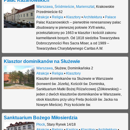
Warszawa
,
Śródmieście
,
Mariensztat
,
Krakowskie
Przedmieście 62
Atrakcje
•
Religia
•
Klasztory
•
Architektura
•
Pałace
Pałac Kazanowskich – pierwotnie renesansowy pałac
zbudowany w pierwszej połowie XVII wieku,
przekształcony po 1663 w klasztor i kościół zakonu
karmelitanek bosych. Od 1818 siedziba Towarzystwa
Dobroczynności Res Sacra Miser, a od 1989 –
Towarzystwa Charytatywnego Caritas A.W.
Klasztor dominikanów na Służewie
Warszawa
,
Służew
,
Dominikańska 2
Atrakcje
•
Religia
•
Klasztory
Klasztor dominikanów na Służewie w Warszawie
(konwent św. Józefa), Kościół św. Dominika,
Sanktuarium Matki Bożej Różańcowej (Żółkiewskiej) –
jeden z dwóch klasztorów dominikanów w Warszawie,
obok klasztoru przy ulicy Freta (kościół św. Jacka na
Nowym Mieście). Przy kościele św.
Sanktuarium Bożego Miłosierdzia
Płock
,
Stary Rynek 14/18
Atrakcje
•
Religia
•
Kaplice
•
Klasztory
•
Architektura
•