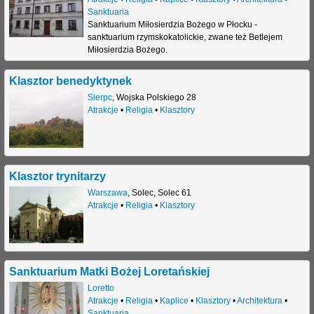
Sanktuaria
Sanktuarium Miłosierdzia Bożego w Płocku -
sanktuarium rzymskokatolickie, zwane też Betlejem
Miłosierdzia Bożego.
Klasztor benedyktynek
Sierpc
,
Wojska Polskiego 28
Atrakcje
•
Religia
•
Klasztory
Klasztor trynitarzy
Warszawa
,
Solec
,
Solec 61
Atrakcje
•
Religia
•
Klasztory
Sanktuarium Matki Bożej Loretańskiej
Loretto
Atrakcje
•
Religia
•
Kaplice
•
Klasztory
•
Architektura
•
Sanktuaria