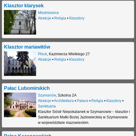
Klasztor klarysek
j
Miedniewice
Atrakcje
•
Religia
•
Klasztory
Klasztor mariawitów
Płock
,
Kazimierza Wielkiego 27
Atrakcje
•
Religia
•
Klasztory
Pałac Lubomirskich
Szymanów
,
Szkolna 2A
Atrakcje
•
Architektura
•
Pałace
•
Religia
•
Klasztory
•
Sanktuaria
Klasztor Sióstr Niepokalanek w Szymanowie – klasztor i
Sanktuarium Matki Bożej Jazłowieckiej w Szymanowie
w województwie mazowieckim.
Pałac Kazanowskich