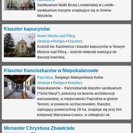
Sanktuarium Matki Bożej Loretańskiej w Loretto -
sanktuarium maryjne znajdujące się w Gminie
Wyszków.
Klasztor kapucynów
Nowe Miasto nad Pilicą
Atrakcje
•
Religia
•
Klasztory
Kościół św. Kazimierza i klasztor kapucynów w Nowym
Mieście nad Pilicą – kościół rektorski należący do
diecezji łowickiej.
Klasztor franciszkanów w Niepokalanowie
Paprotnia
,
Świętego Maksymiliana Kolbe
Atrakcje
•
Religia
•
Klasztory
Niepokalanów – franciszkański klasztor-sanktuarium
("Gród Maryi"), położony na terenie archidiecezji
warszawskiej, w miejscowości Paprotnia w gminie
Teresin, w powiecie sochaczewskim. Klasztor,
zajmujący powierzchnię 28 ha, znajduje się przy linii
kolejowej Warszawa-Łowicz, w odległości ok.
Monaster Chrystusa Zbawiciela