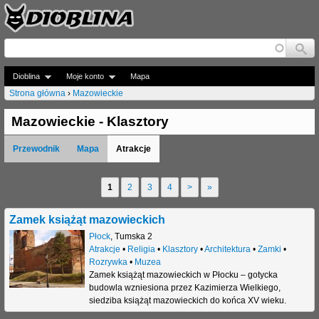
Jump to navigation
Dioblina
Moje konto
Mapa
Strona główna
›
Mazowieckie
J
Mazowieckie - Klasztory
e
Przewodnik
Mapa
Atrakcje
s
t
1
2
3
4
>
»
S
e
t
Zamek książąt mazowieckich
ś
r
Płock
,
Tumska 2
t
Atrakcje
•
Religia
•
Klasztory
•
Architektura
•
Zamki
•
o
Rozrywka
•
Muzea
u
Zamek książąt mazowieckich w Płocku – gotycka
n
budowla wzniesiona przez Kazimierza Wielkiego,
t
siedziba książąt mazowieckich do końca XV wieku.
y
a