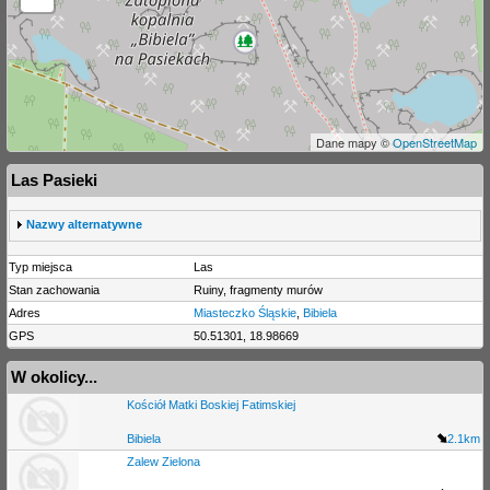
Dane mapy ©
OpenStreetMap
Las Pasieki
S
Nazwy alternatywne
h
o
Typ miejsca
Las
w
Stan zachowania
Ruiny, fragmenty murów
Adres
Miasteczko Śląskie
,
Bibiela
GPS
50.51301, 18.98669
W okolicy...
Kościół Matki Boskiej Fatimskiej
Bibiela
2.1km
Zalew Zielona