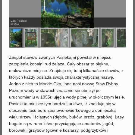
j
Las Pasieki
© Misiu
Zespół stawów zwanych Pasiekami powstał w miejscu
zatopienia kopalni rud żelaza. Cały obszar to piękne,
malownicze miejsce. Znajduje się tutaj kilkanaście stawów, z
których każdy posiada swoją charakterystyczną nazwę.
Jedno z nich to Morkie Oko, inne nosi nazwę Staw Rybny.
Poziom wody w stawach znacznie się obniżył po
uruchomieniu w 1955r. ujęcia wody pitnej w okolicznym lesie.
Pasieki to miejsce tym bardziej urkliwe, iż znajdują się w
otoczeniu lasu boru sosnowo-świerkowego z domieszką
wielu drzew liściastych (dębów, buków, brzóz, grabów). Lasy
bogate są w runo leśne przyciągające amatorów jagód,
borówek i grzybów (głównie koźlarzy, podgrzybków i