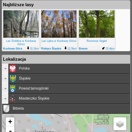
Najbliższe lasy
Las Dioblina w Kozłowej
Las Lipka w Kozłowej Górze
Rezerwat Segiet
Górze
Kozłowa Góra
11.2km
Piekary Śląskie
12.5km
Bytom
15.4km
Kozłowa Góra
Lokalizacja
Polska
Śląskie
Powiat tarnogórski
Miasteczko Śląskie
Bibiela
+
-