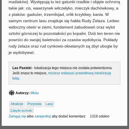
maślaków). Występują tu też gatunki rzadkie i objęte ochroną
takie jak: cis, wawrzynek wilczełyko, mieczyk dachówkowy, a
z ptaków: gadożer, trzemilojad, orlik krzykliwy, kania. W
samym centrum lasu znajduje się hałda Rudy Żelaza. Ledwo
widoczny otwór w ziemi, fundament zabudowań oraz wylot
sztolni górniczej to pozostałości po kopalni. Dziś ten teren nie
powróci do swojej świetności za czasów wydobycia. Pokłady
rudy żelaza oraz rud cynkowo-ołowianych są zbyt ubogie by
je wydobywać.
Las Pasieki
- lokalizacja tego miejsca nie została potwierdzona.
Jeśli znasz to miejsce,
możesz wskazać prawidłową lokalizację
tutaj
.
Autorzy:
Misiu
Atrakcje
Przyroda
Lasy
Zabytki techniki
Zaloguj się
albo
zarejestruj
aby dodać komentarz
1316 odsłon