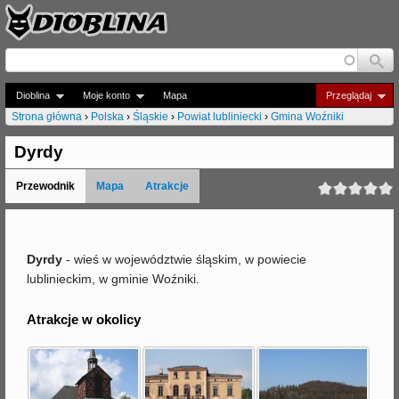
Jump to navigation
Dioblina
Moje konto
Mapa
Przeglądaj
Strona główna
›
Polska
›
Śląskie
›
Powiat lubliniecki
›
Gmina Woźniki
J
Dyrdy
e
Przewodnik
Mapa
Atrakcje
s
t
e
Dyrdy
- wieś w województwie śląskim, w powiecie
lublinieckim, w gminie Woźniki.
ś
t
Atrakcje w okolicy
u
t
a