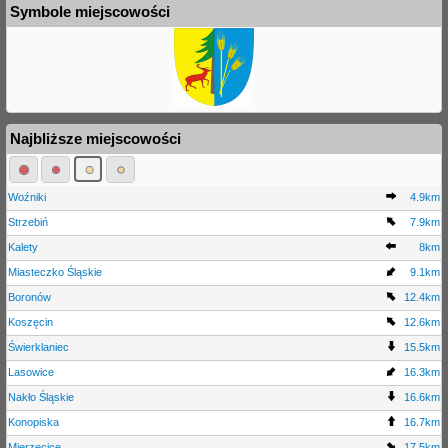
Symbole miejscowości
Najbliższe miejscowości
Woźniki
4.9km
Strzebiń
7.9km
Kalety
8km
Miasteczko Śląskie
9.1km
Boronów
12.4km
Koszęcin
12.6km
Świerklaniec
15.5km
Lasowice
16.3km
Nakło Śląskie
16.6km
Konopiska
16.7km
Mierzęcice
17.5km