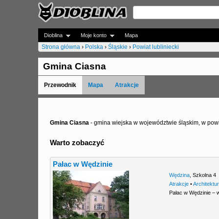
Dioblina
Moje konto
Mapa
Strona główna
›
Polska
›
Śląskie
›
Powiat lubliniecki
J
Gmina Ciasna
e
Przewodnik
Mapa
Atrakcje
s
t
e
Gmina Ciasna
- gmina wiejska w województwie śląskim, w powi
ś
Warto zobaczyć
t
Pałac w Wędzinie
u
Wędzina
,
Szkolna 4
t
Atrakcje
•
Architektu
Pałac w Wędzinie – 
a
j