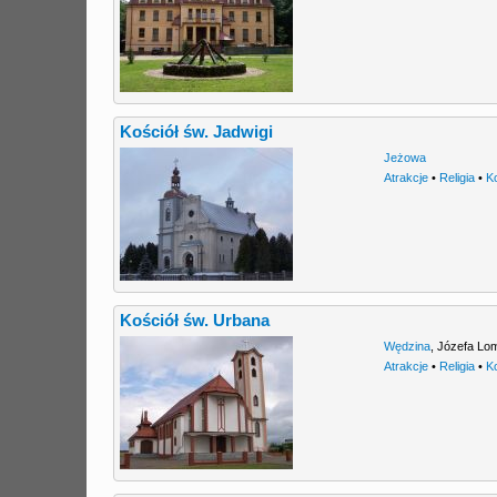
Kościół św. Jadwigi
Jeżowa
Atrakcje
•
Religia
•
K
Kościół św. Urbana
Wędzina
,
Józefa Lo
Atrakcje
•
Religia
•
K