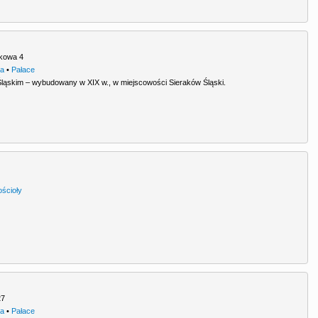
kowa 4
ra
•
Pałace
Śląskim – wybudowany w XIX w., w miejscowości Sieraków Śląski.
ościoły
27
ra
•
Pałace