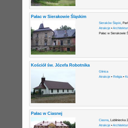
Pałac w Sierakowie Śląskim
Sieraków Śląski
,
Par
Atrakcje
•
Architektu
Pałac w Sierakowie 
Kościół św. Józefa Robotnika
Glinica
Atrakcje
•
Religia
•
K
Pałac w Ciasnej
Ciasna
,
Lubliniecka 
Atrakcje
•
Architektu