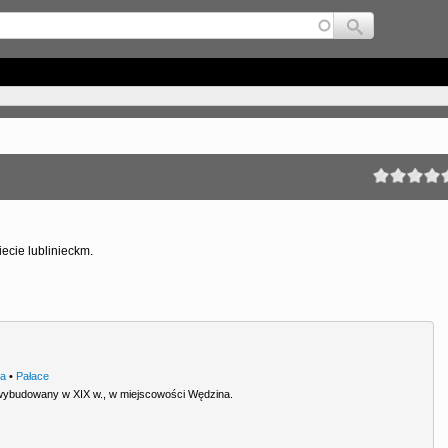
Jump to navigation
ecie lublinieckm.
ra
•
Pałace
wybudowany w XIX w., w miejscowości Wędzina.