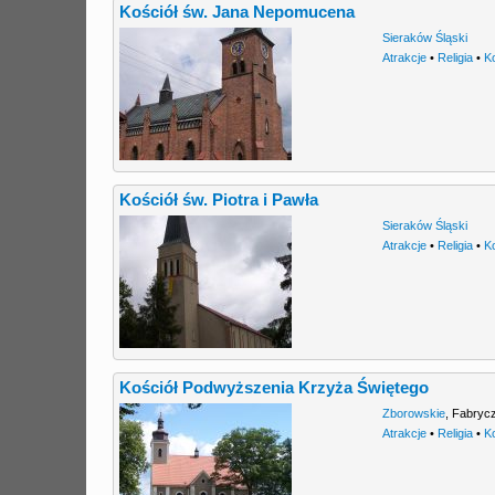
Kościół św. Jana Nepomucena
Sieraków Śląski
Atrakcje
•
Religia
•
K
Kościół św. Piotra i Pawła
Sieraków Śląski
Atrakcje
•
Religia
•
K
Kościół Podwyższenia Krzyża Świętego
Zborowskie
,
Fabryc
Atrakcje
•
Religia
•
K