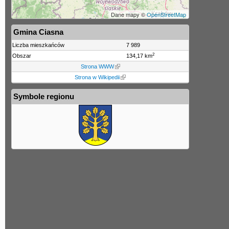
Dane mapy ©
OpenStreetMap
Gmina Ciasna
Liczba mieszkańców
7 989
2
Obszar
134,17 km
Strona WWW
Strona w Wikipedii
Symbole regionu