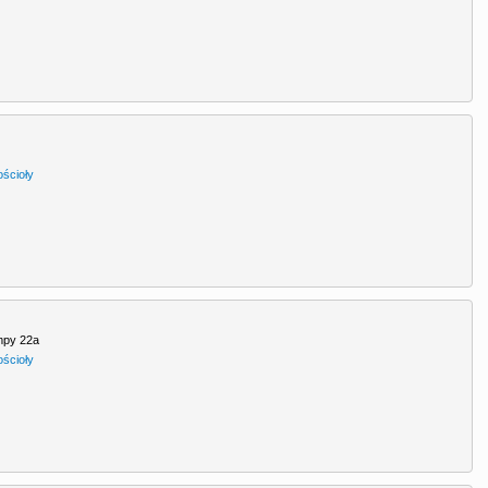
ościoły
mpy 22a
ościoły