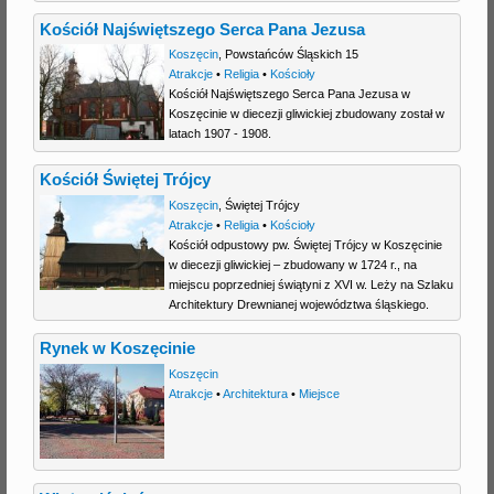
Kościół Najświętszego Serca Pana Jezusa
Koszęcin
,
Powstańców Śląskich 15
Atrakcje
•
Religia
•
Kościoły
Kościół Najświętszego Serca Pana Jezusa w
Koszęcinie w diecezji gliwickiej zbudowany został w
latach 1907 - 1908.
Kościół Świętej Trójcy
Koszęcin
,
Świętej Trójcy
Atrakcje
•
Religia
•
Kościoły
Kościół odpustowy pw. Świętej Trójcy w Koszęcinie
w diecezji gliwickiej – zbudowany w 1724 r., na
miejscu poprzedniej świątyni z XVI w. Leży na Szlaku
Architektury Drewnianej województwa śląskiego.
Rynek w Koszęcinie
Koszęcin
Atrakcje
•
Architektura
•
Miejsce