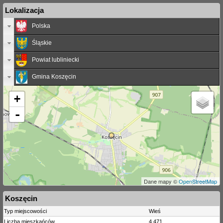
Lokalizacja
Polska
Śląskie
Powiat lubliniecki
Gmina Koszęcin
+
-
Dane mapy ©
OpenStreetMap
Koszęcin
Typ miejscowości
Wieś
Liczba mieszkańców
4 471