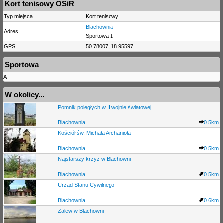
Kort tenisowy OSiR
Typ miejsca
Kort tenisowy
Blachownia
Adres
Sportowa 1
GPS
50.78007, 18.95597
Sportowa
A
W okolicy...
Pomnik poległych w II wojnie światowej
Blachownia
0.5km
Kościół św. Michała Archanioła
Blachownia
0.5km
Najstarszy krzyż w Blachowni
Blachownia
0.5km
Urząd Stanu Cywilnego
Blachownia
0.6km
Zalew w Blachowni