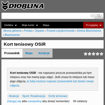
Jump to navigation
Dioblina
Moje konto
Mapa
Przeglądaj
Strona główna
›
Polska
›
Śląskie
›
Powiat częstochowski
›
Gmina Blachownia
›
Blachownia
J
e
Kort tenisowy OSiR
s
Przewodnik
Mapa
Atrakcje
t
e
Kort tenisowy OSiR
- nie napisano jeszcze przewodnika po tym
ś
miejscu oraz nie mamy jego zdjęć. Jeśli znasz to miejsce lub masz
t
jego zdjęcia,
to tutaj możesz napisać przewodnik lub dodać swoje
zdjęcia
.
u
t
Atrakcje
Sport, Reakreacja
Korty tenisowe
Zaloguj się
albo
zarejestruj
aby dodać komentarz
94 odsłony
a