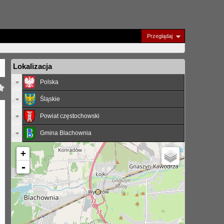
Przeglądaj
Lokalizacja
Polska
Śląskie
Powiat częstochowski
Gmina Blachownia
+
-