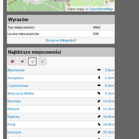
Dane mapy ©
OpenStreetMap
Wyrazów
Typ miejscowości
Wieś
Liczba mieszkańców
639
Strona w Wikipedii
Najbliższe miejscowości
Blachownia
3.5km
Konopiska
6.4km
Częstochowa
8.3km
Wręczyca Wielka
9.2km
Boronów
14.2km
Kłobuck
14.3km
Rędziny
16.8km
Poraj
18.8km
Koszęcin
20.2km