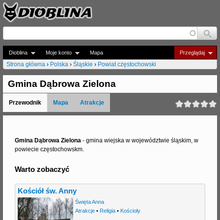
Jump to navigation
Dioblina
Moje konto
Mapa
Przeglądaj
Strona główna
›
Polska
›
Śląskie
›
Powiat częstochowski
J
Gmina Dąbrowa Zielona
e
Przewodnik
Mapa
Atrakcje
s
t
e
Gmina Dąbrowa Zielona
- gmina wiejska w województwie śląskim, w
powiecie częstochowskm.
ś
Warto zobaczyć
t
u
Kościół św. Anny
t
Święta Anna
Atrakcje
•
Religia
•
Kościoły
a