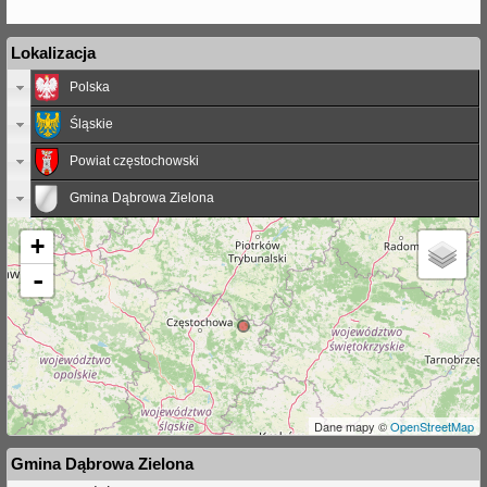
Lokalizacja
Polska
Śląskie
Powiat częstochowski
Gmina Dąbrowa Zielona
+
-
Dane mapy ©
OpenStreetMap
Gmina Dąbrowa Zielona