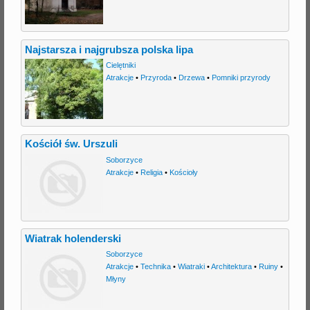
Najstarsza i najgrubsza polska lipa
Cielętniki
Atrakcje
•
Przyroda
•
Drzewa
•
Pomniki przyrody
Kościół św. Urszuli
Soborzyce
Atrakcje
•
Religia
•
Kościoły
Wiatrak holenderski
Soborzyce
Atrakcje
•
Technika
•
Wiatraki
•
Architektura
•
Ruiny
•
Młyny