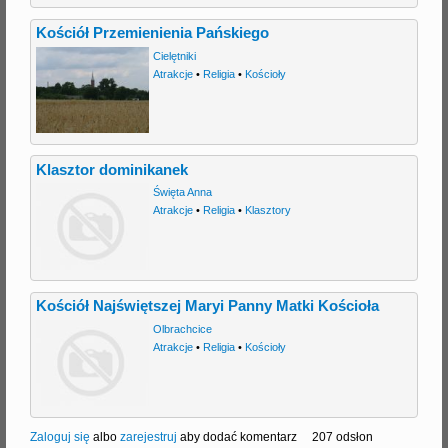
Kościół Przemienienia Pańskiego
Cielętniki
Atrakcje
•
Religia
•
Kościoły
Klasztor dominikanek
Święta Anna
Atrakcje
•
Religia
•
Klasztory
Kościół Najświętszej Maryi Panny Matki Kościoła
Olbrachcice
Atrakcje
•
Religia
•
Kościoły
Zaloguj się
albo
zarejestruj
aby dodać komentarz
207 odsłon