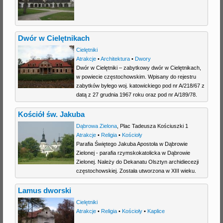
j
Dwór w Cielętnikach
Cielętniki
Atrakcje
•
Architektura
•
Dwory
Dwór w Cielętniki – zabytkowy dwór w Cielętnikach,
w powiecie częstochowskim. Wpisany do rejestru
zabytków byłego woj. katowickiego pod nr A/218/67 z
datą z 27 grudnia 1967 roku oraz pod nr A/189/78.
Kościół św. Jakuba
Dąbrowa Zielona
,
Plac Tadeusza Kościuszki 1
Atrakcje
•
Religia
•
Kościoły
Parafia Świętego Jakuba Apostoła w Dąbrowie
Zielonej - parafia rzymskokatolicka w Dąbrowie
Zielonej. Należy do Dekanatu Olsztyn archidiecezji
częstochowskiej. Została utworzona w XIII wieku.
Lamus dworski
Cielętniki
Atrakcje
•
Religia
•
Kościoły
•
Kaplice