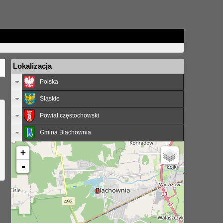
Lokalizacja
Polska
Śląskie
Powiat częstochowski
Gmina Blachownia
+
-