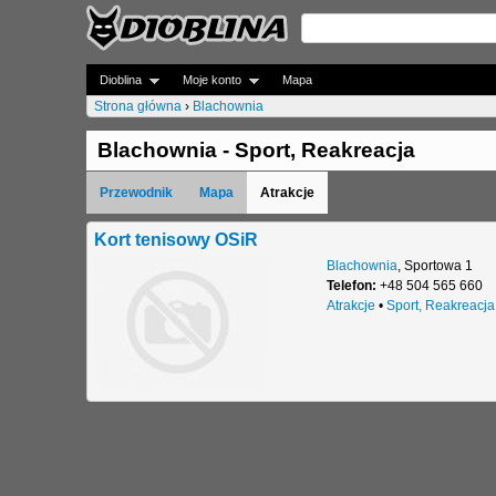
Dioblina
Moje konto
Mapa
Strona główna
›
Blachownia
J
Blachownia - Sport, Reakreacja
e
Przewodnik
Mapa
Atrakcje
s
t
Kort tenisowy OSiR
Blachownia
,
Sportowa 1
e
Telefon:
+48 504 565 660
Atrakcje
•
Sport, Reakreacja
ś
t
u
t
a
j