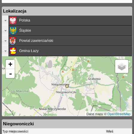
Lokalizacja
Polska
Śląskie
Powiat zawierciański
Gmina Łazy
+
-
Dane mapy ©
OpenStreetMap
Niegowoniczki
Typ miejscowości
Wieś