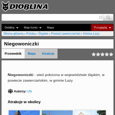
Jump to navigation
Dioblina
Moje konto
Mapa
Przeglądaj
Strona główna
›
Polska
›
Śląskie
›
Powiat zawierciański
›
Gmina Łazy
J
Niegowoniczki
e
Przewodnik
Mapa
Atrakcje
s
t
e
Niegowoniczki
- wieś położona w województwie śląskim, w
powiecie zawierciańskim, w gminie Łazy.
ś
t
Autorzy:
Ufo
u
Atrakcje w okolicy
t
a