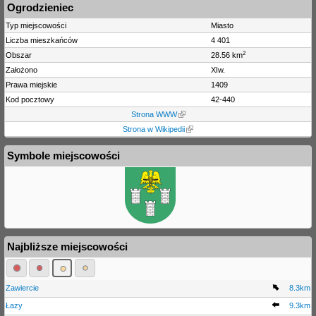
Ogrodzieniec
Typ miejscowości
Miasto
Liczba mieszkańców
4 401
2
Obszar
28.56 km
Założono
XIw.
Prawa miejskie
1409
Kod pocztowy
42-440
Strona WWW
Strona w Wikipedii
Symbole miejscowości
Najbliższe miejscowości
Zawiercie
8.3km
Łazy
9.3km