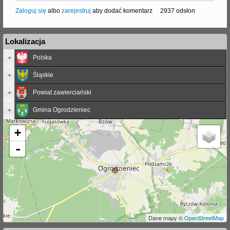
Zaloguj się
albo
zarejestruj
aby dodać komentarz
2937 odsłon
Lokalizacja
Polska
Śląskie
Powiat zawierciański
Gmina Ogrodzieniec
+
-
Dane mapy ©
OpenStreetMap