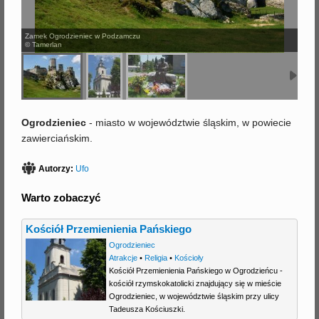
j
Zamek Ogrodzieniec w Podzamczu
© Tamerlan
Ogrodzieniec
- miasto w województwie śląskim, w powiecie
zawierciańskim.
Autorzy:
Ufo
Warto zobaczyć
Kościół Przemienienia Pańskiego
Ogrodzieniec
Atrakcje
•
Religia
•
Kościoły
Kościół Przemienienia Pańskiego w Ogrodzieńcu -
kościół rzymskokatolicki znajdujący się w mieście
Ogrodzieniec, w województwie śląskim przy ulicy
Tadeusza Kościuszki.