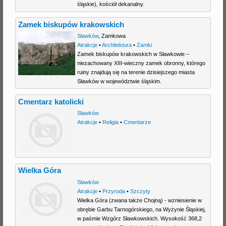
śląskie), kościół dekanalny.
Zamek biskupów krakowskich
Sławków
,
Zamkowa
Atrakcje
•
Architektura
•
Zamki
Zamek biskupów krakowskich w Sławkowie –
niezachowany XIII-wieczny zamek obronny, którego
ruiny znajdują się na terenie dzisiejszego miasta
Sławków w województwie śląskim.
Cmentarz katolicki
Sławków
Atrakcje
•
Religia
•
Cmentarze
Wielka Góra
Sławków
Atrakcje
•
Przyroda
•
Szczyty
Wielka Góra (zwana także Chojną) - wzniesienie w
obrębie Garbu Tarnogórskiego, na Wyżynie Śląskiej,
w paśmie Wzgórz Sławkowskich. Wysokość 368,2