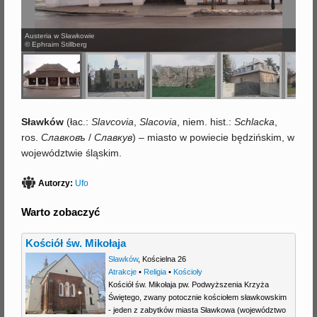
j
Austeria w Sławkowie
© Ephraim Stillberg
Sławków
(
łac
.:
Slavcovia
,
Slacovia
, niem. hist.:
Schlacka
,
ros.
Славковъ
/
Славкув
) – miasto w powiecie będzińskim, w
województwie śląskim.
Autorzy:
Ufo
Warto zobaczyć
Kościół św. Mikołaja
Sławków
,
Kościelna 26
Atrakcje
•
Religia
•
Kościoły
Kościół św. Mikołaja pw. Podwyższenia Krzyża
Świętego, zwany potocznie kościołem sławkowskim
- jeden z zabytków miasta Sławkowa (województwo