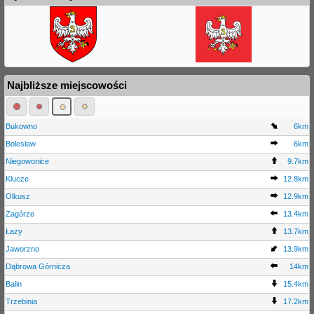
Najbliższe miejscowości
Bukowno
6km
Bolesław
6km
Niegowonice
9.7km
Klucze
12.8km
Olkusz
12.9km
Zagórze
13.4km
Łazy
13.7km
Jaworzno
13.9km
Dąbrowa Górnicza
14km
Balin
15.4km
Trzebinia
17.2km