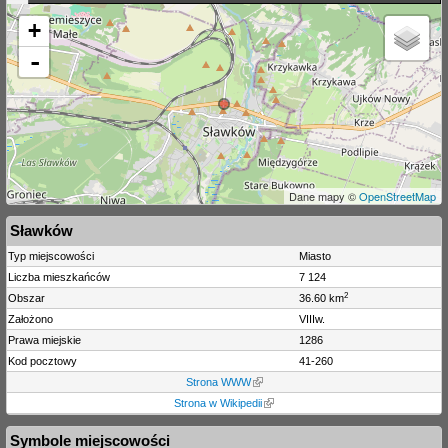
+
-
Dane mapy ©
OpenStreetMap
Sławków
Typ miejscowości
Miasto
Liczba mieszkańców
7 124
2
Obszar
36.60 km
Założono
VIIIw.
Prawa miejskie
1286
Kod pocztowy
41-260
Strona WWW
Strona w Wikipedii
Symbole miejscowości