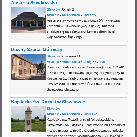
Austeria Sławkowska
Sławków
,
Rynek 2
Atrakcje
•
Architektura
•
Karczmy
Austeria sławkowska – zabytkowa XVIII-wieczna
karczma w Sławkowie (woj. śląskie). Austeria
znajduje się na szlaku architektury drewnianej
województwa śląskiego.
Dawny Szpital Górniczy
Sławków
,
Kościelna 11
Atrakcje
•
Architektura
•
Domy
•
Szpitale
Dawny szpital górniczy w Sławkowie (nr rej. 1247/81
z 3.08.1981) – murowany, piętrowy budynek przy ul.
Kościelnej 11. Tradycja wiąże miejsce z istniejącym
tu w XV wieku domem, w którym miał się narodzić
Świętosław Milczący.
Kapliczka św. Rozalii w Sławkowie
Sławków
Atrakcje
•
Architektura
•
Kapliczka
Kapliczka św. Rozalii, przy ul. Wrocławskiej w
Sławkowie (woj. śląskie). Usytuowana na zachodnim
krańcu miasta, w pobliżu średniowiecznego osiedla
górniczego "Kozioł". Wybudowana w 1536 jako słup