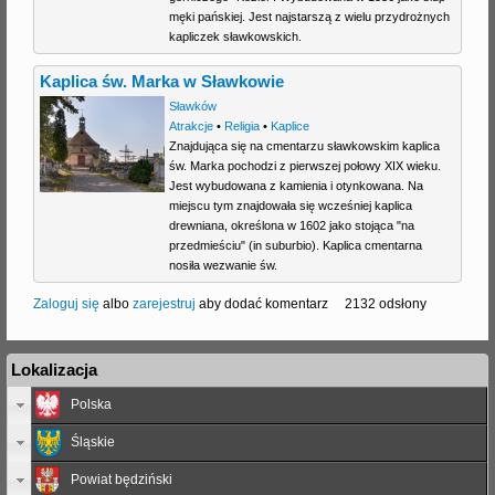
męki pańskiej. Jest najstarszą z wielu przydrożnych
kapliczek sławkowskich.
Kaplica św. Marka w Sławkowie
Sławków
Atrakcje
•
Religia
•
Kaplice
Znajdująca się na cmentarzu sławkowskim kaplica
św. Marka pochodzi z pierwszej połowy XIX wieku.
Jest wybudowana z kamienia i otynkowana. Na
miejscu tym znajdowała się wcześniej kaplica
drewniana, określona w 1602 jako stojąca "na
przedmieściu" (in suburbio). Kaplica cmentarna
nosiła wezwanie św.
Zaloguj się
albo
zarejestruj
aby dodać komentarz
2132 odsłony
Lokalizacja
Polska
Śląskie
Powiat będziński