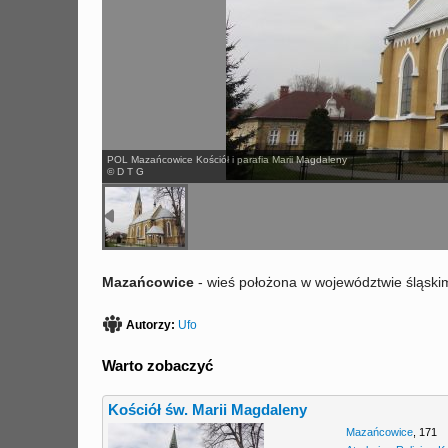
POL Mazańcowice Kościół i parafia Marii Magdaleny
© D T G
Mazańcowice
- wieś położona w województwie śląskim
Autorzy:
Ufo
Warto zobaczyć
Kościół św. Marii Magdaleny
Mazańcowice
,
171