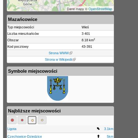
Dane mapy ©
OpenStreetMap
Mazańcowice
Typ miejscowości
Wieś
Liczba mieszkańców
3 401
2
Obszar
8.18 km
Kod pocztowy
43-391
Strona WWW
Strona w Wikipedii
Symbole miejscowości
Najbliższe miejscowości
Ligota
3.1km
Czechowice-Dziedzice
5km