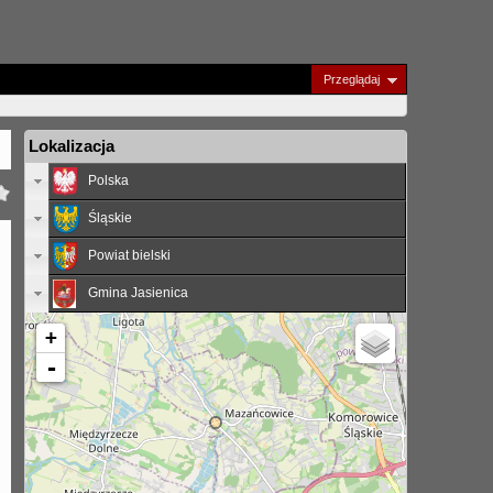
Przeglądaj
Lokalizacja
Polska
Śląskie
Powiat bielski
Gmina Jasienica
+
-