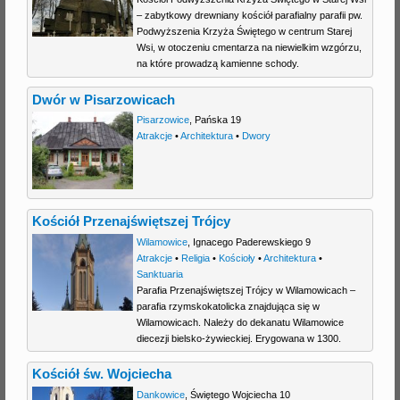
– zabytkowy drewniany kościół parafialny parafii pw.
j
Podwyższenia Krzyża Świętego w centrum Starej
Wsi, w otoczeniu cmentarza na niewielkim wzgórzu,
na które prowadzą kamienne schody.
Dwór w Pisarzowicach
Pisarzowice
,
Pańska 19
Atrakcje
•
Architektura
•
Dwory
Kościół Przenajświętszej Trójcy
Wilamowice
,
Ignacego Paderewskiego 9
Atrakcje
•
Religia
•
Kościoły
•
Architektura
•
Sanktuaria
Parafia Przenajświętszej Trójcy w Wilamowicach –
parafia rzymskokatolicka znajdująca się w
Wilamowicach. Należy do dekanatu Wilamowice
diecezji bielsko-żywieckiej. Erygowana w 1300.
Kościół św. Wojciecha
Dankowice
,
Świętego Wojciecha 10