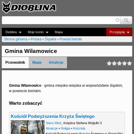
Jump to navigation
Dioblina
Moje konto
Mapa
Przeglądaj
Strona główna
›
Polska
›
Śląskie
›
Powiat bielski
J
Gmina Wilamowice
e
Przewodnik
Mapa
Atrakcje
s
t
e
Gmina Wilamowice
- gmina miejsko-wiejska w województwie śląskim,
w powiecie bielskm.
ś
Warto zobaczyć
t
u
Kościół Podwyższenia Krzyża Świętego
t
Stara Wieś
,
Księdza Stefana Wojtyłki 3
Atrakcje
•
Religia
•
Kościoły
a
Kościół Podwyższenia Krzyża Świętego w Starej Wsi