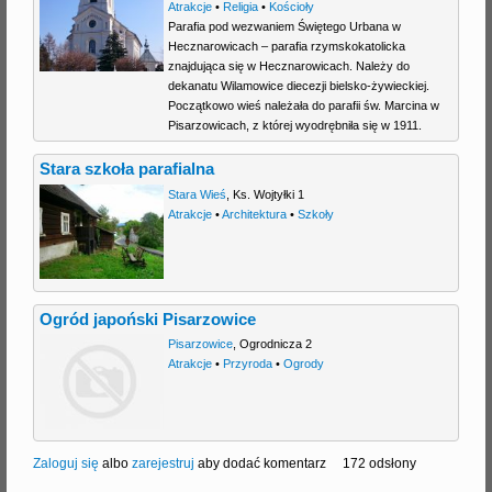
Atrakcje
•
Religia
•
Kościoły
Parafia pod wezwaniem Świętego Urbana w
Hecznarowicach – parafia rzymskokatolicka
znajdująca się w Hecznarowicach. Należy do
dekanatu Wilamowice diecezji bielsko-żywieckiej.
Początkowo wieś należała do parafii św. Marcina w
Pisarzowicach, z której wyodrębniła się w 1911.
Stara szkoła parafialna
Stara Wieś
,
Ks. Wojtyłki 1
Atrakcje
•
Architektura
•
Szkoły
Ogród japoński Pisarzowice
Pisarzowice
,
Ogrodnicza 2
Atrakcje
•
Przyroda
•
Ogrody
Zaloguj się
albo
zarejestruj
aby dodać komentarz
172 odsłony