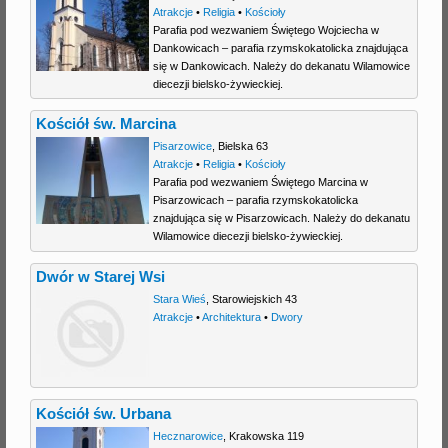
Atrakcje
•
Religia
•
Kościoły
Parafia pod wezwaniem Świętego Wojciecha w
Dankowicach – parafia rzymskokatolicka znajdująca
się w Dankowicach. Należy do dekanatu Wilamowice
diecezji bielsko-żywieckiej.
Kościół św. Marcina
Pisarzowice
,
Bielska 63
Atrakcje
•
Religia
•
Kościoły
Parafia pod wezwaniem Świętego Marcina w
Pisarzowicach – parafia rzymskokatolicka
znajdująca się w Pisarzowicach. Należy do dekanatu
Wilamowice diecezji bielsko-żywieckiej.
Dwór w Starej Wsi
Stara Wieś
,
Starowiejskich 43
Atrakcje
•
Architektura
•
Dwory
Kościół św. Urbana
Hecznarowice
,
Krakowska 119