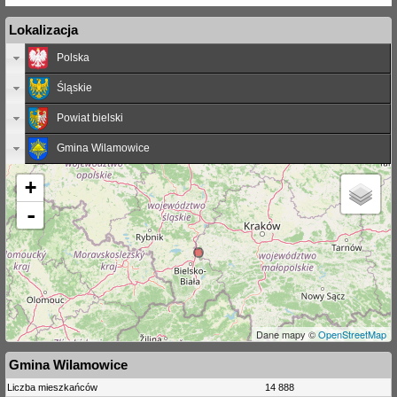
Lokalizacja
Polska
Śląskie
Powiat bielski
Gmina Wilamowice
+
-
Dane mapy ©
OpenStreetMap
Gmina Wilamowice
Liczba mieszkańców
14 888