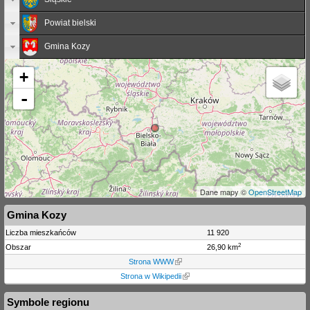
Powiat bielski
Gmina Kozy
+
-
Dane mapy ©
OpenStreetMap
Gmina Kozy
Liczba mieszkańców
11 920
2
Obszar
26,90 km
Strona WWW
Strona w Wikipedii
Symbole regionu