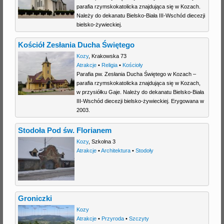
parafia rzymskokatolicka znajdująca się w Kozach.
Należy do dekanatu Bielsko-Biała III-Wschód diecezji
bielsko-żywieckiej.
Kościół Zesłania Ducha Świętego
Kozy
,
Krakowska 73
Atrakcje
•
Religia
•
Kościoły
Parafia pw. Zesłania Ducha Świętego w Kozach –
parafia rzymskokatolicka znajdująca się w Kozach,
w przysiółku Gaje. Należy do dekanatu Bielsko-Biała
III-Wschód diecezji bielsko-żywieckiej. Erygowana w
2003.
Stodoła Pod św. Florianem
Kozy
,
Szkolna 3
Atrakcje
•
Architektura
•
Stodoły
Groniczki
Kozy
Atrakcje
•
Przyroda
•
Szczyty