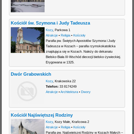
j
Kościół św. Szymona i Judy Tadeusza
Kozy
,
Parkowa 1
Atrakcje
•
Religia
•
Kościoły
Parafia pw. Świętych Apostołów Szymona i Judy
Tadeusza w Kozach – parafia rzymskokatolicka
znajdująca się w Kozach. Należy do dekanatu
Bielsko-Biała III-Wschód diecezji bielsko-żywieckiej.
Erygowana w 1325.
Dwór Grabowskich
Kozy
,
Krakowska 22
Telefon:
33 8174249
Atrakcje
•
Architektura
•
Dwory
Kościół Najświętszej Rodziny
Kozy
,
Kozy Małe
,
Krańcowa 2
Atrakcje
•
Religia
•
Kościoły
Parafia pw. Najświętszej Rodziny w Kozach Małych –