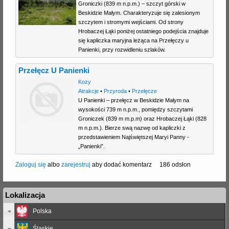
Groniczki (839 m n.p.m.) – szczyt górski w
Beskidzie Małym. Charakteryzuje się zalesionym
szczytem i stromymi wejściami. Od strony
Hrobaczej Łąki poniżej ostatniego podejścia znajduje
się kapliczka maryjna leżąca na Przełęczy u
Panienki, przy rozwidleniu szlaków.
Przełęcz U Panienki
Kozy
Atrakcje
•
Przyroda
•
Przełęcze
U Panienki – przełęcz w Beskidzie Małym na
wysokości 739 m n.p.m., pomiędzy szczytami
Groniczek (839 m m.p.m) oraz Hrobaczej Łąki (828
m n.p.m.). Bierze swą nazwę od kapliczki z
przedstawieniem Najświętszej Maryi Panny -
„Panienki”.
Zaloguj się
albo
zarejestruj
aby dodać komentarz
186 odsłon
Lokalizacja
Polska
Śląskie