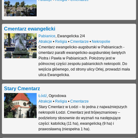
Cmentarz ewangelicki
Pabianice
,
Ewangelicka 2/4
Atrakcje
•
Religia
•
Cmentarze
•
Nekropolie
Cmentarz ewangelicko-augsburski w Pabianicach -
cmentarz parafii ewangelicko-augsburskiej świętych
Piotra i Pawła w Pabianicach. Położony jest w
północnej części zespołu pabianickich nekropolii. Do
wejścia głównego, od strony ulicy Orlej, prowadzi mała
ulica Ewangelicka.
Stary Cmentarz
Łódź
,
Ogrodowa
Atrakcje
•
Religia
•
Cmentarze
Stary Cmentarz w Łodzi – to jedna z najważniejszych
nekropolii Łodzi. Cmentarz jest trójwyznaniowy –
podzielony stosownie do wyznań na następujące
części: katolicką (11 ha), ewangelicką (9 ha) i
prawosławną (niespełna 1 ha).