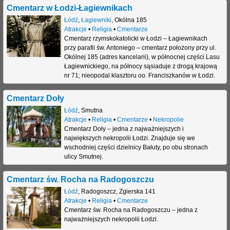
Cmentarz w Łodzi-Łagiewnikach
Łódź
,
Łagiewniki
,
Okólna 185
Atrakcje
•
Religia
•
Cmentarze
Cmentarz rzymskokatolicki w Łodzi – Łagiewnikach
przy parafii św. Antoniego – cmentarz położony przy ul.
Okólnej 185 (adres kancelarii), w północnej części Lasu
Łagiewnickiego, na północy sąsiaduje z drogą krajową
nr 71; nieopodal klasztoru oo. Franciszkanów w Łodzi.
Cmentarz Doły
Łódź
,
Smutna
Atrakcje
•
Religia
•
Cmentarze
•
Nekropolie
Cmentarz Doły – jedna z najważniejszych i
największych nekropolii Łodzi. Znajduje się we
wschodniej części dzielnicy Bałuty, po obu stronach
ulicy Smutnej.
Cmentarz św. Rocha na Radogoszczu
Łódź
,
Radogoszcz
,
Zgierska 141
Atrakcje
•
Religia
•
Cmentarze
Cmentarz św. Rocha na Radogoszczu – jedna z
najważniejszych nekropolii Łodzi.