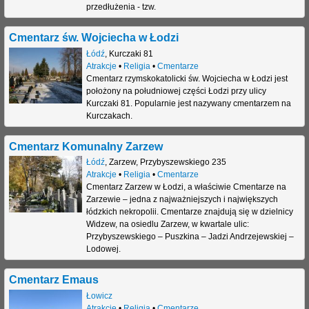
przedłużenia - tzw.
j
Cmentarz św. Wojciecha w Łodzi
Łódź
,
Kurczaki 81
Atrakcje
•
Religia
•
Cmentarze
Cmentarz rzymskokatolicki św. Wojciecha w Łodzi jest
położony na południowej części Łodzi przy ulicy
Kurczaki 81. Popularnie jest nazywany cmentarzem na
Kurczakach.
Cmentarz Komunalny Zarzew
Łódź
,
Zarzew
,
Przybyszewskiego 235
Atrakcje
•
Religia
•
Cmentarze
Cmentarz Zarzew w Łodzi, a właściwie Cmentarze na
Zarzewie – jedna z najważniejszych i największych
łódzkich nekropolii. Cmentarze znajdują się w dzielnicy
Widzew, na osiedlu Zarzew, w kwartale ulic:
Przybyszewskiego – Puszkina – Jadzi Andrzejewskiej –
Lodowej.
Cmentarz Emaus
Łowicz
Atrakcje
•
Religia
•
Cmentarze