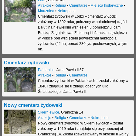
Łódź
,
Bracka 40
Atrakcje
•
Religia
•
Cmentarze
•
Miejsca historyczne
•
Mauzolea
•
Nekropolie
Cmentarz żydowski w Łodzi – cmentarz w Łodzi
założony w 1892 roku, położony w południowej części
Bałut, na niewielkim wzniesieniu pomiędzy ulicami
Bracką, Zagajnikową, Zmienną i Inflancką; największa
w Polsce pod względem powierzchni nekropola
żydowska (42 ha, ponad 230 tys. pochowanych, w tym
ok.
Cmentarz żydowski
Pabianice
,
Jana Pawła II 57
Atrakcje
•
Religia
•
Cmentarze
Cmentarz żydowski w Pabianicach – został założony w
1840 i znajduje się u zbiegu obecnych ulic
Śniadeckiego i Jana Pawła II.
Nowy cmentarz żydowski
Skierniewice
,
Graniczna 14
Atrakcje
•
Religia
•
Cmentarze
•
Nekropolie
Nowy cmentarz żydowski w Skierniewicach – został
założony w 1919 roku i znajduje się przy obecnej ul.
Granicznej 14. Został zdewastowany w okresie II wojny