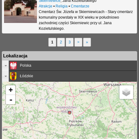
Skierniewice
,
Jana Kozietulskiego
Atrakcje
•
Religia
•
Cmentarze
Cmentarz Św. Józefa w Skierniewicach - Stary cmentarz
komunalny powstały w XIX wieku w południowo
zachodniej części Skierniewic przy ul. Jana
Kozietulskiego.
1
2
3
>
»
S
Lokalizacja
t
Polska
r
Łódzkie
o
n
+
y
-