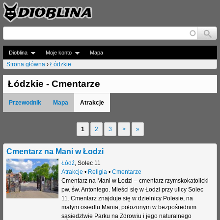
Jump to navigation
Dioblina
Moje konto
Mapa
Strona główna
›
Łódzkie
J
Łódzkie - Cmentarze
e
Przewodnik
Mapa
Atrakcje
s
t
1
2
3
>
»
S
e
t
Cmentarz na Mani w Łodzi
ś
r
Łódź
,
Solec 11
t
Atrakcje
•
Religia
•
Cmentarze
o
Cmentarz na Mani w Łodzi – cmentarz rzymskokatolicki
u
pw. św. Antoniego. Mieści się w Łodzi przy ulicy Solec
n
11. Cmentarz znajduje się w dzielnicy Polesie, na
t
małym osiedlu Mania, położonym w bezpośrednim
y
sąsiedztwie Parku na Zdrowiu i jego naturalnego
a