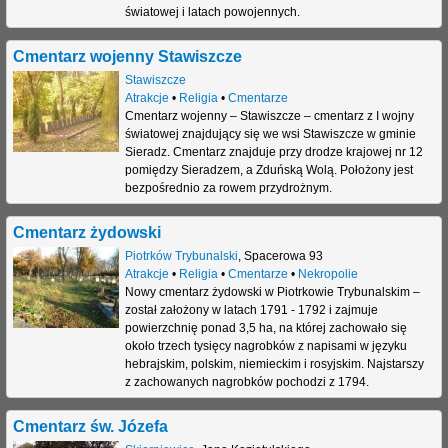
światowej i latach powojennych.
Cmentarz wojenny Stawiszcze
Stawiszcze
Atrakcje
•
Religia
•
Cmentarze
Cmentarz wojenny – Stawiszcze – cmentarz z I wojny
światowej znajdujący się we wsi Stawiszcze w gminie
Sieradz. Cmentarz znajduje przy drodze krajowej nr 12
pomiędzy Sieradzem, a Zduńską Wolą. Położony jest
bezpośrednio za rowem przydrożnym.
Cmentarz żydowski
Piotrków Trybunalski
,
Spacerowa 93
Atrakcje
•
Religia
•
Cmentarze
•
Nekropolie
Nowy cmentarz żydowski w Piotrkowie Trybunalskim –
został założony w latach 1791 - 1792 i zajmuje
powierzchnię ponad 3,5 ha, na której zachowało się
około trzech tysięcy nagrobków z napisami w języku
hebrajskim, polskim, niemieckim i rosyjskim. Najstarszy
z zachowanych nagrobków pochodzi z 1794.
Cmentarz św. Józefa