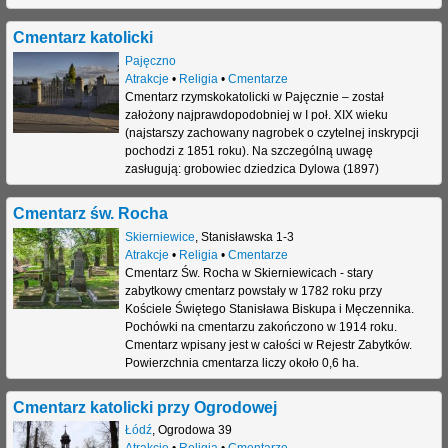
Cmentarz katolicki
Pajęczno
Atrakcje
•
Religia
•
Cmentarze
Cmentarz rzymskokatolicki w Pajęcznie – został
założony najprawdopodobniej w I poł. XIX wieku
(najstarszy zachowany nagrobek o czytelnej inskrypcji
pochodzi z 1851 roku). Na szczególną uwagę
zasługują: grobowiec dziedzica Dylowa (1897)
Cmentarz św. Rocha
Skierniewice
,
Stanisławska 1-3
Atrakcje
•
Religia
•
Cmentarze
Cmentarz Św. Rocha w Skierniewicach - stary
zabytkowy cmentarz powstały w 1782 roku przy
Kościele Świętego Stanisława Biskupa i Męczennika.
Pochówki na cmentarzu zakończono w 1914 roku.
Cmentarz wpisany jest w całości w Rejestr Zabytków.
Powierzchnia cmentarza liczy około 0,6 ha.
Cmentarz katolicki przy Ogrodowej
Łódź
,
Ogrodowa 39