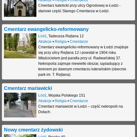
Atrakcje
•
Religia
•
Cmentarze
Cmentarz katolicki przy ulicy Ogrodowej w Łodzi -
stanowi część Starego Cmentarza w Łodzi.
Cmentarz ewangelicko-reformowany
Łódź
,
Tadeusza Rejtana 12
Atrakcje
•
Religia
•
Cmentarze
Cmentarz ewangelicko-reformowany w Łodzi znajduje
się przy ulicy Rejtana 12 i powstał w 1904 roku.
Właścicielem jest parafia przy ul. Radwańskiej 37.
Nekropolia zajmuje niewielki obszar, sąsiadujący z
terenem po dawnym cmentarzu luterańskim (obecnie
park im. T. Rejtana).
Cmentarz mariawicki
Łódź
,
Wojska Polskiego 151
Atrakcje
•
Religia
•
Cmentarze
Cmentarz mariawicki w Łodzi – część nekropolii na
Dołach.
Nowy cmentarz żydowski