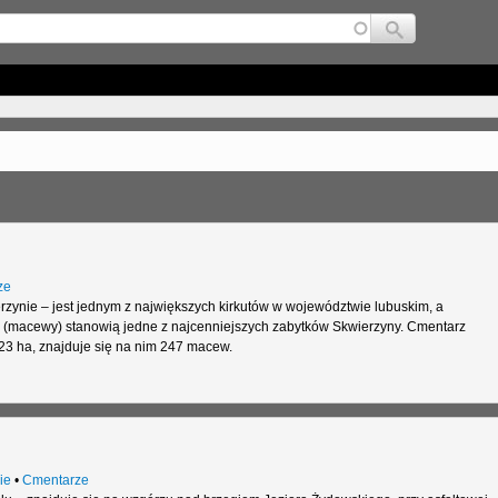
Jump to navigation
ze
zynie – jest jednym z największych kirkutów w województwie lubuskim, a
i (macewy) stanowią jedne z najcenniejszych zabytków Skwierzyny. Cmentarz
23 ha, znajduje się na nim 247 macew.
ie
•
Cmentarze