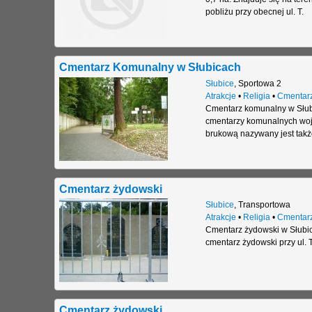
pobliżu przy obecnej ul. T.
Cmentarz Komunalny w Słubicach
Słubice
,
Sportowa 2
Atrakcje
•
Religia
•
Cmentar
Cmentarz komunalny w Słubi
cmentarzy komunalnych woje
brukową nazywany jest takż
Cmentarz żydowski
Słubice
,
Transportowa
Atrakcje
•
Religia
•
Cmentar
Cmentarz żydowski w Słubica
cmentarz żydowski przy ul. 
Cmentarz żydowski