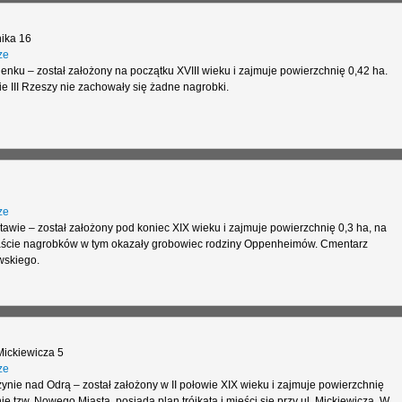
ika 16
ze
ku – został założony na początku XVIII wieku i zajmuje powierzchnię 0,42 ha.
e III Rzeszy nie zachowały się żadne nagrobki.
ze
wie – został założony pod koniec XIX wieku i zajmuje powierzchnię 0,3 ha, na
naście nagrobków w tym okazały grobowiec rodziny Oppenheimów. Cmentarz
wskiego.
ickiewicza 5
ze
nie nad Odrą – został założony w II połowie XIX wieku i zajmuje powierzchnię
nie tzw. Nowego Miasta, posiada plan trójkąta i mieści się przy ul. Mickiewicza. W