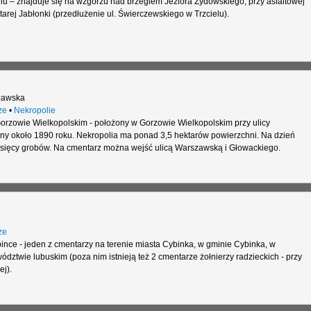
lu – znajduje się na wzgórzu nad brzegiem Jeziora Żydowskiego, przy asfaltowej
tarej Jabłonki (przedłużenie ul. Świerczewskiego w Trzcielu).
zawska
ze
•
Nekropolie
orzowie Wielkopolskim - położony w Gorzowie Wielkopolskim przy ulicy
ony około 1890 roku. Nekropolia ma ponad 3,5 hektarów powierzchni. Na dzień
 tysięcy grobów. Na cmentarz można wejść ulicą Warszawską i Głowackiego.
ze
ce - jeden z cmentarzy na terenie miasta Cybinka, w gminie Cybinka, w
ództwie lubuskim (poza nim istnieją też 2 cmentarze żołnierzy radzieckich - przy
ej).