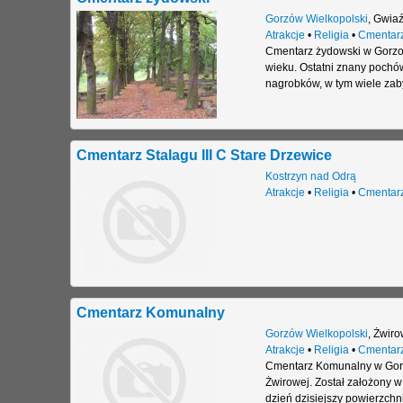
Gorzów Wielkopolski
,
Gwiaź
Atrakcje
•
Religia
•
Cmentar
Cmentarz żydowski w Gorzowi
wieku. Ostatni znany pochó
nagrobków, w tym wiele zaby
Cmentarz Stalagu III C Stare Drzewice
Kostrzyn nad Odrą
Atrakcje
•
Religia
•
Cmentar
Cmentarz Komunalny
Gorzów Wielkopolski
,
Żwiro
Atrakcje
•
Religia
•
Cmentar
Cmentarz Komunalny w Gorzo
Żwirowej. Został założony 
dzień dzisiejszy powierzchn