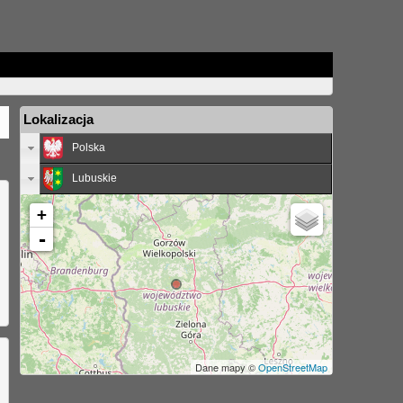
Lokalizacja
Polska
Lubuskie
+
-
Dane mapy ©
OpenStreetMap