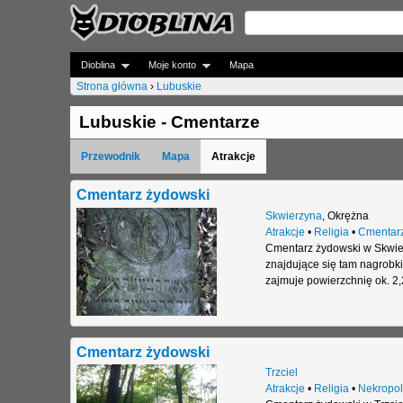
Dioblina
Moje konto
Mapa
Strona główna
›
Lubuskie
J
Lubuskie - Cmentarze
e
Przewodnik
Mapa
Atrakcje
s
t
Cmentarz żydowski
Skwierzyna
,
Okrężna
e
Atrakcje
•
Religia
•
Cmentar
Cmentarz żydowski w Skwier
ś
znajdujące się tam nagrobk
t
zajmuje powierzchnię ok. 2,
u
t
Cmentarz żydowski
a
Trzciel
Atrakcje
•
Religia
•
Nekropol
j