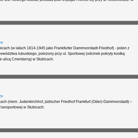
ze
cach (w latach 1814-1945 jako Frankfurter Dammvorstadt-Friedhof) - jeden z
wództwa lubuskiego, położony przy ul. Sportowej (odcinek pokryty kostką
e ulicą Cmentarną) w Słubicach.
ze
ch (niem. Judenkirchhof, jüdischer Friedhof Frankfurt (Oder)-Dammvorstadt) –
Transportowej w Słubicach.