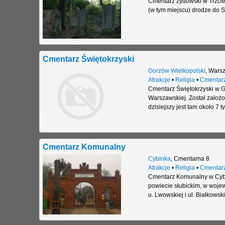
Cmentarz żydowski w Trzcie
(w tym miejscu) drodze do S
Cmentarz Świętokrzyski
Gorzów Wielkopolski
,
Wars
Atrakcje
•
Religia
•
Cmentar
Cmentarz Świętokrzyski w G
Warszawskiej. Został założ
dzisiejszy jest tam około 7
Cmentarz Komunalny
Cybinka
,
Cmentarna 8
Atrakcje
•
Religia
•
Cmentar
Cmentarz Komunalny w Cybin
powiecie słubickim, w wojew
u. Lwowskiej i ul. Białkowski