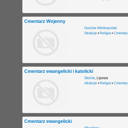
Cmentarz Wojenny
Gorzów Wielkopolski
Atrakcje
•
Religia
•
Cmentar
Cmentarz ewangelicki i katolicki
Słońsk
,
Lipowa
Atrakcje
•
Religia
•
Cmentar
Cmentarz ewangelicki
Wierzbno