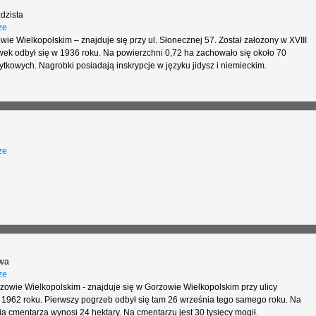
dzista
ze
e Wielkopolskim – znajduje się przy ul. Słonecznej 57. Został założony w XVIII
wek odbył się w 1936 roku. Na powierzchni 0,72 ha zachowało się około 70
tkowych. Nagrobki posiadają inskrypcje w języku jidysz i niemieckim.
ze
wa
ze
wie Wielkopolskim - znajduje się w Gorzowie Wielkopolskim przy ulicy
w 1962 roku. Pierwszy pogrzeb odbył się tam 26 września tego samego roku. Na
ia cmentarza wynosi 24 hektary. Na cmentarzu jest 30 tysięcy mogił.