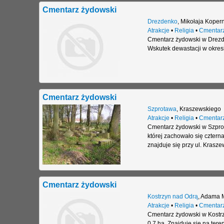
Cmentarz żydowski
Drezdenko
,
Mikołaja Kopern
Atrakcje
•
Religia
•
Cmentar
Cmentarz żydowski w Drezden
Wskutek dewastacji w okresi
Cmentarz żydowski
Szprotawa
,
Kraszewskiego
Atrakcje
•
Religia
•
Cmentar
Cmentarz żydowski w Szprota
której zachowało się czter
znajduje się przy ul. Krasze
Cmentarz żydowski
Kostrzyn nad Odrą
,
Adama M
Atrakcje
•
Religia
•
Cmentar
Cmentarz żydowski w Kostrzy
0,7 ha. Znajduje się na tere