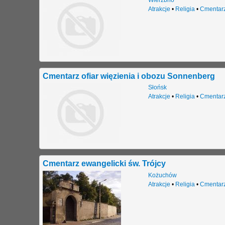
Atrakcje
•
Religia
•
Cmentar
Cmentarz ofiar więzienia i obozu Sonnenberg
Słońsk
Atrakcje
•
Religia
•
Cmentar
Cmentarz ewangelicki św. Trójcy
Kożuchów
Atrakcje
•
Religia
•
Cmentar