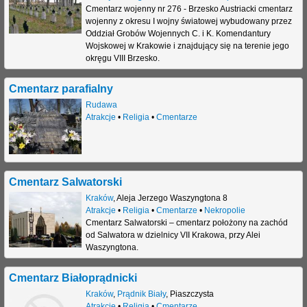
Cmentarz wojenny nr 276 - Brzesko Austriacki cmentarz
wojenny z okresu I wojny światowej wybudowany przez
Oddział Grobów Wojennych C. i K. Komendantury
Wojskowej w Krakowie i znajdujący się na terenie jego
okręgu VIII Brzesko.
Cmentarz parafialny
Rudawa
Atrakcje
•
Religia
•
Cmentarze
Cmentarz Salwatorski
Kraków
,
Aleja Jerzego Waszyngtona 8
Atrakcje
•
Religia
•
Cmentarze
•
Nekropolie
Cmentarz Salwatorski – cmentarz położony na zachód
od Salwatora w dzielnicy VII Krakowa, przy Alei
Waszyngtona.
Cmentarz Białoprądnicki
Kraków
,
Prądnik Biały
,
Piaszczysta
Atrakcje
•
Religia
•
Cmentarze