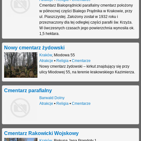
Cmentarz Białoprądnicki parafialny cmentarz położony
w północnej części Białego Prądnika w Krakowie, przy
ul. Piaszczystej. Założony został w 1932 roku i
przeznaczony dla tej odległej części parafii św. Krzyża.
W ówczesnych czasach jego powierzchnia wynosiła ok.
1,5 hektara.
Nowy cmentarz żydowski
Kraków
,
Miodowa 55
Atrakcje
•
Religia
•
Cmentarze
Nowy cmentarz żydowski – kirkut znajdujący się przy
ulicy Miodowej 55, na terenie krakowskiego Kazimierza.
Cmentarz parafialny
Barwałd Dolny
Atrakcje
•
Religia
•
Cmentarze
Cmentarz Rakowicki Wojskowy
Kraków
,
Biskupa Jana Prandoty 1