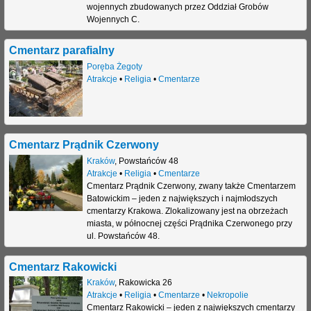
wojennych zbudowanych przez Oddział Grobów
j
Wojennych C.
Cmentarz parafialny
Poręba Żegoty
Atrakcje
•
Religia
•
Cmentarze
Cmentarz Prądnik Czerwony
Kraków
,
Powstańców 48
Atrakcje
•
Religia
•
Cmentarze
Cmentarz Prądnik Czerwony, zwany także Cmentarzem
Batowickim – jeden z największych i najmłodszych
cmentarzy Krakowa. Zlokalizowany jest na obrzeżach
miasta, w północnej części Prądnika Czerwonego przy
ul. Powstańców 48.
Cmentarz Rakowicki
Kraków
,
Rakowicka 26
Atrakcje
•
Religia
•
Cmentarze
•
Nekropolie
Cmentarz Rakowicki – jeden z największych cmentarzy