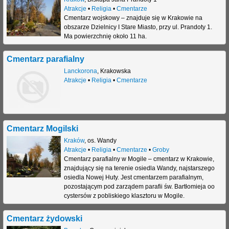
Atrakcje
•
Religia
•
Cmentarze
Cmentarz wojskowy – znajduje się w Krakowie na
obszarze Dzielnicy I Stare Miasto, przy ul. Prandoty 1.
Ma powierzchnię około 11 ha.
Cmentarz parafialny
Lanckorona
,
Krakowska
Atrakcje
•
Religia
•
Cmentarze
Cmentarz Mogilski
Kraków
,
os. Wandy
Atrakcje
•
Religia
•
Cmentarze
•
Groby
Cmentarz parafialny w Mogile – cmentarz w Krakowie,
znajdujący się na terenie osiedla Wandy, najstarszego
osiedla Nowej Huty. Jest cmentarzem parafialnym,
pozostającym pod zarządem parafii św. Bartłomieja oo
cystersów z pobliskiego klasztoru w Mogile.
Cmentarz żydowski