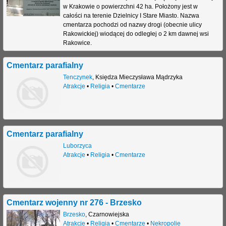
w Krakowie o powierzchni 42 ha. Położony jest w
całości na terenie Dzielnicy I Stare Miasto. Nazwa
cmentarza pochodzi od nazwy drogi (obecnie ulicy
Rakowickiej) wiodącej do odległej o 2 km dawnej wsi
Rakowice.
Cmentarz parafialny
Tenczynek
,
Księdza Mieczysława Mądrzyka
Atrakcje
•
Religia
•
Cmentarze
Cmentarz parafialny
Luborzyca
Atrakcje
•
Religia
•
Cmentarze
Cmentarz wojenny nr 276 - Brzesko
Brzesko
,
Czarnowiejska
Atrakcje
•
Religia
•
Cmentarze
•
Nekropolie