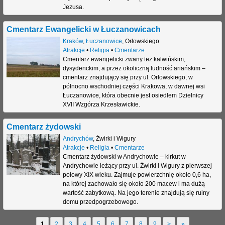
Jezusa.
Cmentarz Ewangelicki w Łuczanowicach
Kraków
,
Łuczanowice
,
Orłowskiego
Atrakcje
•
Religia
•
Cmentarze
Cmentarz ewangelicki zwany też kalwińskim,
dysydenckim, a przez okoliczną ludność ariańskim –
cmentarz znajdujący się przy ul. Orłowskiego, w
północno wschodniej części Krakowa, w dawnej wsi
Łuczanowice, która obecnie jest osiedlem Dzielnicy
XVII Wzgórza Krzesławickie.
Cmentarz żydowski
Andrychów
,
Żwirki i Wigury
Atrakcje
•
Religia
•
Cmentarze
Cmentarz żydowski w Andrychowie – kirkut w
Andrychowie leżący przy ul. Żwirki i Wigury z pierwszej
połowy XIX wieku. Zajmuje powierzchnię około 0,6 ha,
na której zachowało się około 200 macew i ma dużą
wartość zabytkową. Na jego terenie znajdują się ruiny
domu przedpogrzebowego.
1
2
3
4
5
6
7
8
9
>
»