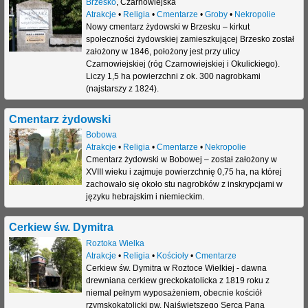
Brzesko
,
Czarnowiejska
Atrakcje
•
Religia
•
Cmentarze
•
Groby
•
Nekropolie
Nowy cmentarz żydowski w Brzesku – kirkut
społeczności żydowskiej zamieszkującej Brzesko został
założony w 1846, położony jest przy ulicy
Czarnowiejskiej (róg Czarnowiejskiej i Okulickiego).
Liczy 1,5 ha powierzchni z ok. 300 nagrobkami
(najstarszy z 1824).
Cmentarz żydowski
Bobowa
Atrakcje
•
Religia
•
Cmentarze
•
Nekropolie
Cmentarz żydowski w Bobowej – został założony w
XVIII wieku i zajmuje powierzchnię 0,75 ha, na której
zachowało się około stu nagrobków z inskrypcjami w
języku hebrajskim i niemieckim.
Cerkiew św. Dymitra
Roztoka Wielka
Atrakcje
•
Religia
•
Kościoły
•
Cmentarze
Cerkiew św. Dymitra w Roztoce Wielkiej - dawna
drewniana cerkiew greckokatolicka z 1819 roku z
niemal pełnym wyposażeniem, obecnie kościół
rzymskokatolicki pw. Najświętszego Serca Pana