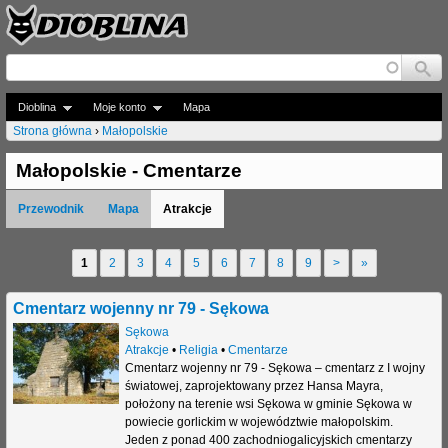
Jump to navigation
Dioblina
Moje konto
Mapa
Strona główna
›
Małopolskie
J
Małopolskie - Cmentarze
e
Przewodnik
Mapa
Atrakcje
s
t
1
2
3
4
5
6
7
8
9
>
»
S
e
t
Cmentarz wojenny nr 79 - Sękowa
ś
r
Sękowa
t
Atrakcje
•
Religia
•
Cmentarze
o
Cmentarz wojenny nr 79 - Sękowa – cmentarz z I wojny
u
światowej, zaprojektowany przez Hansa Mayra,
n
położony na terenie wsi Sękowa w gminie Sękowa w
t
powiecie gorlickim w województwie małopolskim.
y
Jeden z ponad 400 zachodniogalicyjskich cmentarzy
a