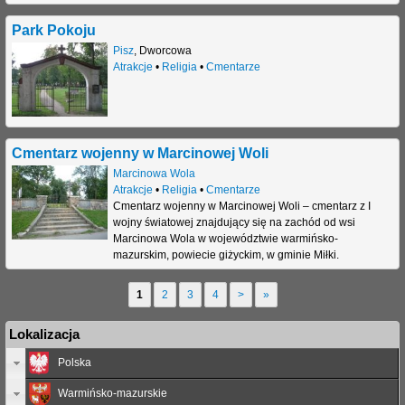
Park Pokoju
Pisz
,
Dworcowa
Atrakcje
•
Religia
•
Cmentarze
Cmentarz wojenny w Marcinowej Woli
Marcinowa Wola
Atrakcje
•
Religia
•
Cmentarze
Cmentarz wojenny w Marcinowej Woli – cmentarz z I
wojny światowej znajdujący się na zachód od wsi
Marcinowa Wola w województwie warmińsko-
mazurskim, powiecie giżyckim, w gminie Miłki.
1
2
3
4
>
»
S
Lokalizacja
t
Polska
r
Warmińsko-mazurskie
o