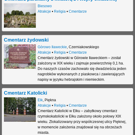
Biesowo
j
Atrakcje
•
Religia
•
Cmentarze
Cmentarz żydowski
Górowo Iławeckie
,
Czerniakowskiego
Atrakcje
•
Religia
•
Cmentarze
Cmentarz żydowski w Górowie Iławeckiem – został
założony w XIX wieku i zajmuje powierzchnię 0,1 ha.
Do naszych czasów zachowało się dwadzieścia jeden
nagrobków wykonanych z piaskowca i zawierających
napisy w języku hebrajskim i niemieckim.
Cmentarz Katolicki
Ełk
,
Piękna
Atrakcje
•
Religia
•
Cmentarze
Cmentarz Katolicki w Ełku – zabytkowy cmentarz
rzymskokatolicki w Ełku założony około połowy XIX
wieku. Zlokalizowany przy współczesnej ulicy Pięknej,
w momencie założenia znajdował się na obrzeżach
miasta.