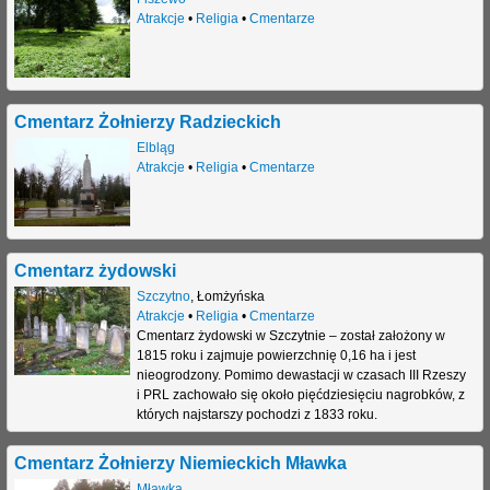
Atrakcje
•
Religia
•
Cmentarze
Cmentarz Żołnierzy Radzieckich
Elbląg
Atrakcje
•
Religia
•
Cmentarze
Cmentarz żydowski
Szczytno
,
Łomżyńska
Atrakcje
•
Religia
•
Cmentarze
Cmentarz żydowski w Szczytnie – został założony w
1815 roku i zajmuje powierzchnię 0,16 ha i jest
nieogrodzony. Pomimo dewastacji w czasach III Rzeszy
i PRL zachowało się około pięćdziesięciu nagrobków, z
których najstarszy pochodzi z 1833 roku.
Cmentarz Żołnierzy Niemieckich Mławka
Mławka