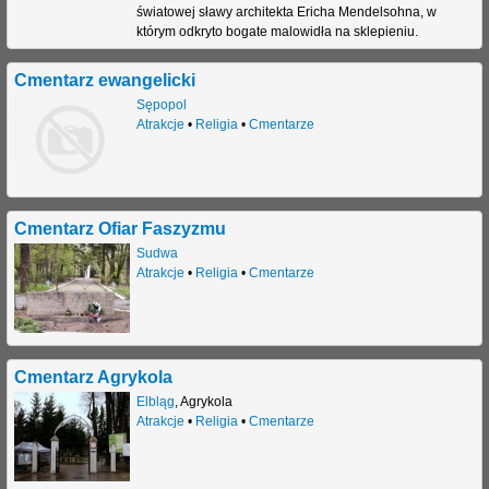
światowej sławy architekta Ericha Mendelsohna, w
którym odkryto bogate malowidła na sklepieniu.
Cmentarz ewangelicki
Sępopol
Atrakcje
•
Religia
•
Cmentarze
Cmentarz Ofiar Faszyzmu
Sudwa
Atrakcje
•
Religia
•
Cmentarze
Cmentarz Agrykola
Elbląg
,
Agrykola
Atrakcje
•
Religia
•
Cmentarze