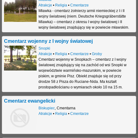
Atrakcje
•
Religia
•
Cmentarze
Mławka - cmentarz żołnierzy armii niemieckiej z I i II
wojny światowej (niem. Deutsche Kriegsgräberstätte
Mlawka) – cmentarz z okresu I wojny światowej i II
wojny światowej znajdujący się w powiecie mławskim.
Cmentarz wojenny z I wojny światowej
Snopki
Atrakcje
•
Religia
•
Cmentarze
•
Groby
Cmentarz wojenny w Snopkach – cmentarz z I wojny
światowej znajdujący się na zachód od wsi Snopki w
województwie warmińsko-mazurskim, w powiecie
piskim, w gminie Pisz. Obiekt znajduje się od przy
drodze 58 z Pisza do Ruciane-Nida. Ma kształt
prostopadłościanu o wymiarach około 10 na 15 m.
Cmentarz ewangelicki
Biskupiec
,
Cmentarna
Atrakcje
•
Religia
•
Cmentarze