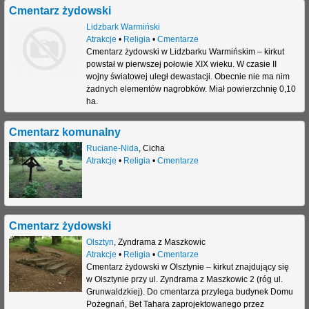
Cmentarz żydowski
Lidzbark Warmiński
Atrakcje
•
Religia
•
Cmentarze
Cmentarz żydowski w Lidzbarku Warmińskim – kirkut
powstał w pierwszej połowie XIX wieku. W czasie II
wojny światowej uległ dewastacji. Obecnie nie ma nim
żadnych elementów nagrobków. Miał powierzchnię 0,10
ha.
Cmentarz komunalny
Ruciane-Nida
,
Cicha
Atrakcje
•
Religia
•
Cmentarze
Cmentarz żydowski
Olsztyn
,
Zyndrama z Maszkowic
Atrakcje
•
Religia
•
Cmentarze
Cmentarz żydowski w Olsztynie – kirkut znajdujący się
w Olsztynie przy ul. Zyndrama z Maszkowic 2 (róg ul.
Grunwaldzkiej). Do cmentarza przylega budynek Domu
Pożegnań, Bet Tahara zaprojektowanego przez