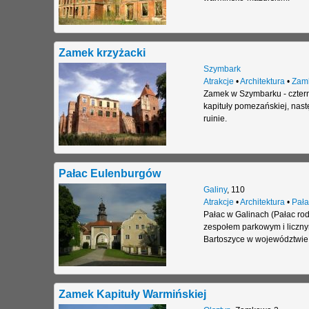
Zamek krzyżacki
Szymbark
Atrakcje
•
Architektura
•
Zam
Zamek w Szymbarku - czter
kapituły pomezańskiej, nas
ruinie.
Pałac Eulenburgów
Galiny
,
110
Atrakcje
•
Architektura
•
Pała
Pałac w Galinach (Pałac rod
zespołem parkowym i liczny
Bartoszyce w województwie
Zamek Kapituły Warmińskiej