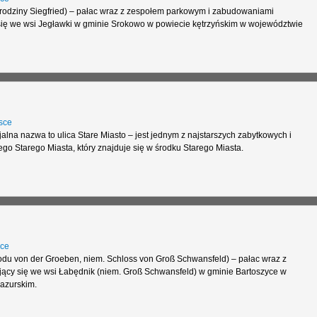
rodziny Siegfried) – pałac wraz z zespołem parkowym i zabudowaniami
ię we wsi Jegławki w gminie Srokowo w powiecie kętrzyńskim w województwie
sce
jalna nazwa to ulica Stare Miasto – jest jednym z najstarszych zabytkowych i
go Starego Miasta, który znajduje się w środku Starego Miasta.
ce
odu von der Groeben, niem. Schloss von Groß Schwansfeld) – pałac wraz z
cy się we wsi Łabędnik (niem. Groß Schwansfeld) w gminie Bartoszyce w
azurskim.