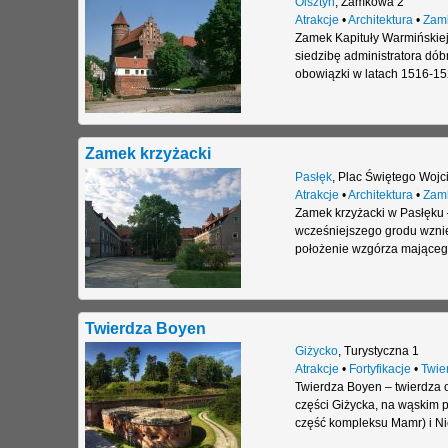
Olsztyn
,
Zamkowa 2
Atrakcje
•
Architektura
•
Zam
Zamek Kapituły Warmińskiej
siedzibę administratora dób
obowiązki w latach 1516-152
Zamek krzyżacki
Pasłęk
,
Plac Świętego Wojc
Atrakcje
•
Architektura
•
Zam
Zamek krzyżacki w Pasłęku
wcześniejszego grodu wznie
położenie wzgórza mającego 
Twierdza Boyen
Giżycko
,
Turystyczna 1
Atrakcje
•
Fortyfikacje
•
Twie
Twierdza Boyen – twierdza o
części Giżycka, na wąskim 
część kompleksu Mamr) i Ni