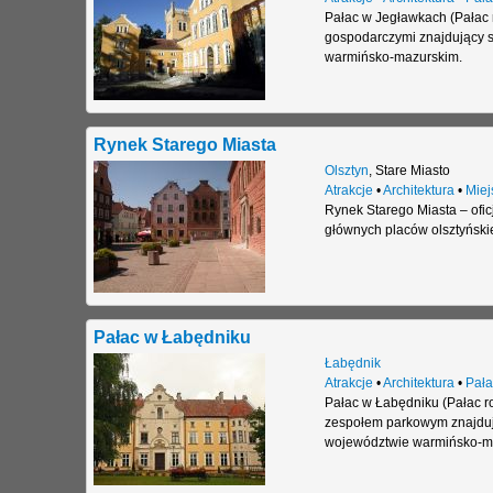
Pałac w Jegławkach (Pałac 
gospodarczymi znajdujący s
warmińsko-mazurskim.
Rynek Starego Miasta
Olsztyn
,
Stare Miasto
Atrakcje
•
Architektura
•
Miej
Rynek Starego Miasta – ofic
głównych placów olsztyńskie
Pałac w Łabędniku
Łabędnik
Atrakcje
•
Architektura
•
Pała
Pałac w Łabędniku (Pałac r
zespołem parkowym znajdują
województwie warmińsko-m