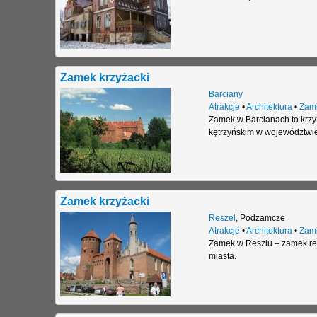
Zamek krzyżacki
Barciany
Atrakcje
•
Architektura
•
Zam
Zamek w Barcianach to krzy
kętrzyńskim w województwi
Zamek krzyżacki
Reszel
,
Podzamcze
Atrakcje
•
Architektura
•
Zam
Zamek w Reszlu – zamek res
miasta.