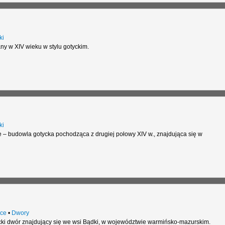
ki
 w XIV wieku w stylu gotyckim.
ki
 – budowla gotycka pochodząca z drugiej połowy XIV w., znajdująca się w
ce
•
Dwory
i dwór znajdujący się we wsi Bądki, w województwie warmińsko-mazurskim.