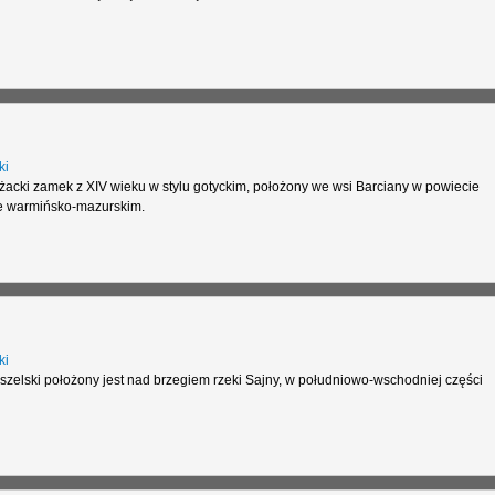
ki
żacki zamek z XIV wieku w stylu gotyckim, położony we wsi Barciany w powiecie
e warmińsko-mazurskim.
ki
zelski położony jest nad brzegiem rzeki Sajny, w południowo-wschodniej części