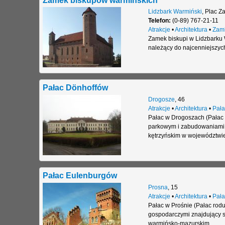
Lidzbark Warmiński
,
Plac Z
Telefon:
(0-89) 767-21-11
Atrakcje
•
Architektura
•
Zam
Zamek biskupi w Lidzbarku 
należący do najcenniejszych
Pałac Dönhoffów
Drogosze
,
46
Atrakcje
•
Architektura
•
Pała
Pałac w Drogoszach (Pałac 
parkowym i zabudowaniami 
kętrzyńskim w województwi
Pałac Eulenburgów
Prosna
,
15
Atrakcje
•
Architektura
•
Pała
Pałac w Prośnie (Pałac rod
gospodarczymi znajdujący s
warmińsko-mazurskim.