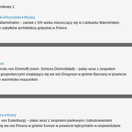
amkowy 1
ki
•
Rozrywka
•
Muzea
Warmińskim – zamek z XIV wieku mieszczący się w Lidzbarku Warmińskim,
 zabytków architektury gotyckiej w Polsce.
ce
rodu von Dönhoff) (niem. Schloss Dönhofstädt) – pałac wraz z zespołem
gospodarczymi znajdujący się we wsi Drogosze w gminie Barciany w powiecie
e warmińsko-mazurskim.
ce
•
Ruiny
u von Eulenburg) – pałac wraz z zespołem parkowym i zabudowaniami
ię we wsi Prosna w gminie Korsze w powiecie kętrzyńskim w województwie