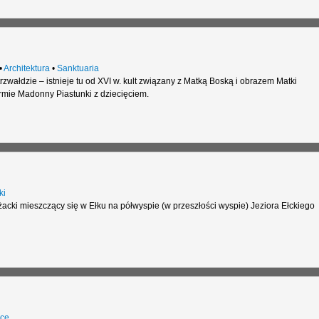
•
Architektura
•
Sanktuaria
zwałdzie – istnieje tu od XVI w. kult związany z Matką Boską i obrazem Matki
ormie Madonny Piastunki z dziecięciem.
ki
cki mieszczący się w Ełku na półwyspie (w przeszłości wyspie) Jeziora Ełckiego
ce