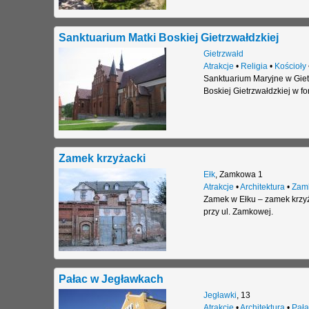
Sanktuarium Matki Boskiej Gietrzwałdzkiej
Gietrzwałd
Atrakcje
•
Religia
•
Kościoły
Sanktuarium Maryjne w Gietr
Boskiej Gietrzwałdzkiej w f
Zamek krzyżacki
Ełk
,
Zamkowa 1
Atrakcje
•
Architektura
•
Zam
Zamek w Ełku – zamek krzyża
przy ul. Zamkowej.
Pałac w Jegławkach
Jegławki
,
13
Atrakcje
•
Architektura
•
Pała