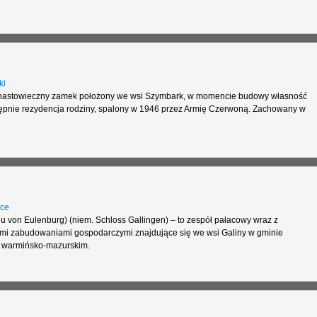
ki
nastowieczny zamek położony we wsi Szymbark, w momencie budowy własność
tępnie rezydencja rodziny, spalony w 1946 przez Armię Czerwoną. Zachowany w
ce
u von Eulenburg) (niem. Schloss Gallingen) – to zespół pałacowy wraz z
mi zabudowaniami gospodarczymi znajdujące się we wsi Galiny w gminie
 warmińsko-mazurskim.