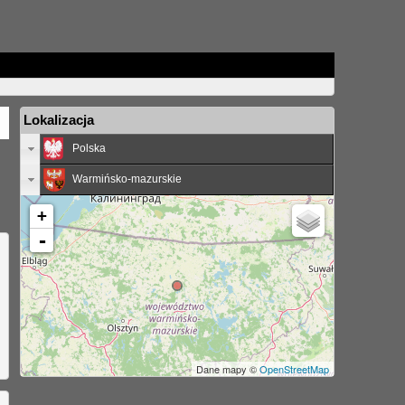
Lokalizacja
Polska
Warmińsko-mazurskie
+
-
Dane mapy ©
OpenStreetMap