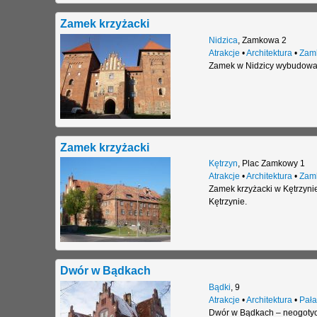
Zamek krzyżacki
Nidzica
,
Zamkowa 2
Atrakcje
•
Architektura
•
Zam
Zamek w Nidzicy wybudowany
Zamek krzyżacki
Kętrzyn
,
Plac Zamkowy 1
Atrakcje
•
Architektura
•
Zam
Zamek krzyżacki w Kętrzynie
Kętrzynie.
Dwór w Bądkach
Bądki
,
9
Atrakcje
•
Architektura
•
Pała
Dwór w Bądkach – neogotyck