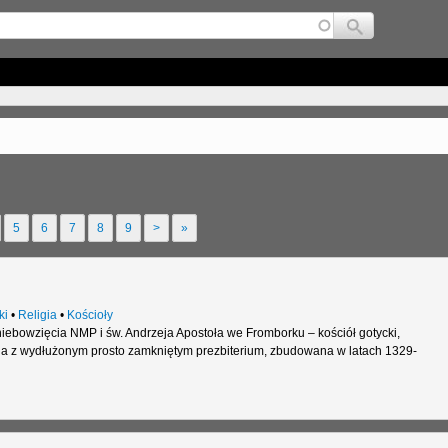
Jump to navigation
5
6
7
8
9
>
»
ki
•
Religia
•
Kościoły
iebowzięcia NMP i św. Andrzeja Apostoła we Fromborku – kościół gotycki,
a z wydłużonym prosto zamkniętym prezbiterium, zbudowana w latach 1329-