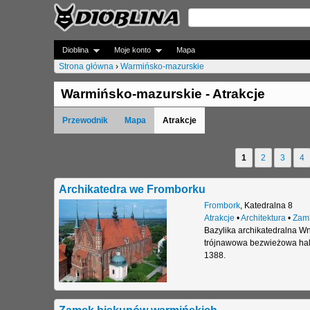
Dioblina
Moje konto
Mapa
Strona główna
›
Warmińsko-mazurskie
J
Warmińsko-mazurskie - Atrakcje
e
Przewodnik
Mapa
Atrakcje
s
t
1
2
3
4
S
e
t
Archikatedra we Fromborku
ś
r
Frombork
,
Katedralna 8
t
Atrakcje
•
Architektura
•
Zam
o
Bazylika archikatedralna Wn
u
trójnawowa bezwieżowa hal
n
1388.
t
y
a
j
Zamek biskupów warmińskich