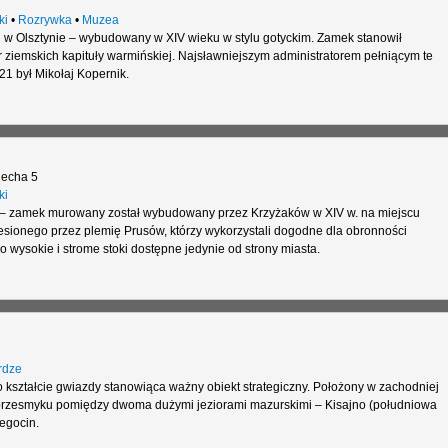
ki
•
Rozrywka
•
Muzea
 w Olsztynie – wybudowany w XIV wieku w stylu gotyckim. Zamek stanowił
r ziemskich kapituły warmińskiej. Najsławniejszym administratorem pełniącym te
1 był Mikołaj Kopernik.
iecha 5
ki
 – zamek murowany został wybudowany przez Krzyżaków w XIV w. na miejscu
sionego przez plemię Prusów, którzy wykorzystali dogodne dla obronności
wysokie i strome stoki dostępne jedynie od strony miasta.
rdze
 kształcie gwiazdy stanowiąca ważny obiekt strategiczny. Położony w zachodniej
przesmyku pomiędzy dwoma dużymi jeziorami mazurskimi – Kisajno (południowa
egocin.