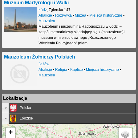
Muzeum Martyrologii i Walki
Łódź
,
Zgierska 147
Atrakcje
•
Rozrywka
•
Muzea
•
Miejsca historyczne
•
Mauzolea
Mauzoleum i muzeum na Radogoszczu w Łodzi –
zespół memoriałowy składający się z (mauzoleum) i
muzeum w miejscu dawnego „Rozszerzonego
Więzienia Policyjnego” (niem.
Mauzoleum Żołnierzy Polskich
Jeżów
Atrakcje
•
Religia
•
Kaplice
•
Miejsca historyczne
•
Mauzolea
Lokalizacja
Polska
Łódzkie
+