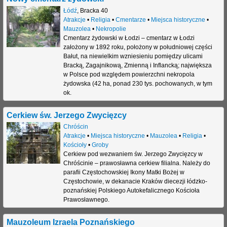
Łódź
,
Bracka 40
j
Atrakcje
•
Religia
•
Cmentarze
•
Miejsca historyczne
•
Mauzolea
•
Nekropolie
Cmentarz żydowski w Łodzi – cmentarz w Łodzi
założony w 1892 roku, położony w południowej części
Bałut, na niewielkim wzniesieniu pomiędzy ulicami
Bracką, Zagajnikową, Zmienną i Inflancką; największa
w Polsce pod względem powierzchni nekropola
żydowska (42 ha, ponad 230 tys. pochowanych, w tym
ok.
Cerkiew św. Jerzego Zwycięzcy
Chróścin
Atrakcje
•
Miejsca historyczne
•
Mauzolea
•
Religia
•
Kościoły
•
Groby
Cerkiew pod wezwaniem św. Jerzego Zwycięzcy w
Chróścinie – prawosławna cerkiew filialna. Należy do
parafii Częstochowskiej Ikony Matki Bożej w
Częstochowie, w dekanacie Kraków diecezji łódzko-
poznańskiej Polskiego Autokefalicznego Kościoła
Prawosławnego.
Mauzoleum Izraela Poznańskiego