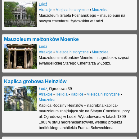
Łódź
Atrakcje
•
Miejsca historyczne
•
Mauzolea
Mauzoleum Izraela Poznańskiego – mauzoleum na
nowym cmentarzu żydowskim w Łodzi.
Mauzoleum małżonków Moenke
Łódź
Atrakcje
•
Miejsca historyczne
•
Mauzolea
Mauzoleum małżonków Moenke – nagrobek w części
ewangelickiej Starego Cmentarza w Łodzi.
Kaplica grobowa Heinzlów
Łódź
,
Ogrodowa 39
Atrakcje
•
Religia
•
Kaplice
•
Miejsca historyczne
•
Mauzolea
Kaplica Rodziny Heinzlów – nagrobna kaplica-
mauzoleum znajdująca się na Starym Cmentarzu przy
ul. Ogrodowej w Łodzi. Wybudowana w latach 1899–
1903 w stylu neorenesansowym, według projektu
berlińskiego architekta Franza Schwechtena.