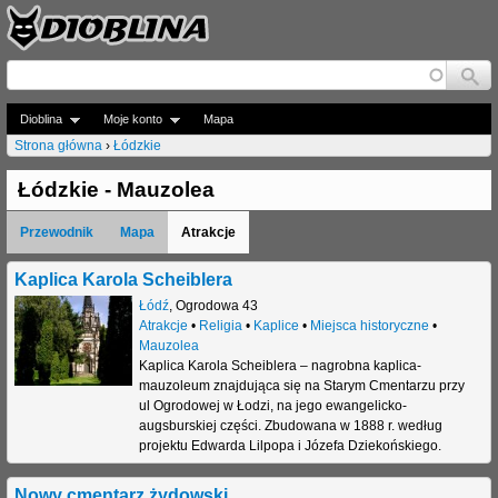
Jump to navigation
Dioblina
Moje konto
Mapa
Strona główna
›
Łódzkie
J
Łódzkie - Mauzolea
e
Przewodnik
Mapa
Atrakcje
s
t
Kaplica Karola Scheiblera
Łódź
,
Ogrodowa 43
e
Atrakcje
•
Religia
•
Kaplice
•
Miejsca historyczne
•
Mauzolea
ś
Kaplica Karola Scheiblera – nagrobna kaplica-
t
mauzoleum znajdująca się na Starym Cmentarzu przy
ul Ogrodowej w Łodzi, na jego ewangelicko-
u
augsburskiej części. Zbudowana w 1888 r. według
projektu Edwarda Lilpopa i Józefa Dziekońskiego.
t
a
Nowy cmentarz żydowski