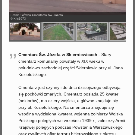
j
Brama Główna Cmentarza Św. Józefa
© Kris1973
”
Cmentarz Św. Józefa w Skierniewicach
- Stary
cmentarz komunalny powstały w XIX wieku w
południowo zachodniej części Skierniewic przy ul. Jana
Kozietulskiego.
Cmentarz jest czynny i do dnia dzisiejszego odbywają
się pochówki zmarłych. Cmentarz posiada 25 kwater
(sektorów), ma cztery wejścia, a główne znajduje się
przy ul. Kozietulskiego. Na cmentarzu znajduje się
wspólna wydzielona kwatera wojenna żołnierzy Wojska
Polskiego poległych we wrześniu 1939 r., żołnierzy Armii
Krajowej poległych podczas Powstania Warszawskiego
oraz cywilnych ofiar terroru hitlerowskiego z okresu