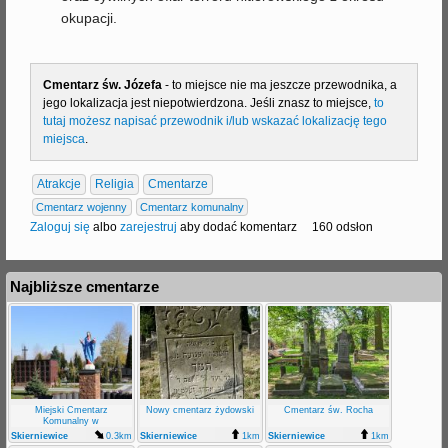
okupacji.
Cmentarz św. Józefa
- to miejsce nie ma jeszcze przewodnika, a
jego lokalizacja jest niepotwierdzona. Jeśli znasz to miejsce,
to
tutaj możesz napisać przewodnik i/lub wskazać lokalizację tego
miejsca
.
Atrakcje
Religia
Cmentarze
Cmentarz wojenny
Cmentarz komunalny
Zaloguj się
albo
zarejestruj
aby dodać komentarz
160 odsłon
Najbliższe cmentarze
Miejski Cmentarz
Nowy cmentarz żydowski
Cmentarz św. Rocha
Komunalny w
Skierniewicach
Skierniewice
0.3km
Skierniewice
1km
Skierniewice
1km