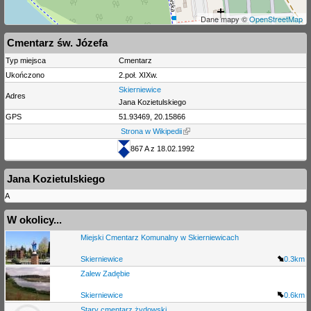
Dane mapy ©
OpenStreetMap
Cmentarz św. Józefa
Typ miejsca
Cmentarz
Ukończono
2.poł. XIXw.
Skierniewice
Adres
Jana Kozietulskiego
GPS
51.93469, 20.15866
Strona w Wikipedii
867 A z 18.02.1992
Jana Kozietulskiego
A
W okolicy...
Miejski Cmentarz Komunalny w Skierniewicach
Skierniewice
0.3km
Zalew Zadębie
Skierniewice
0.6km
Stary cmentarz żydowski