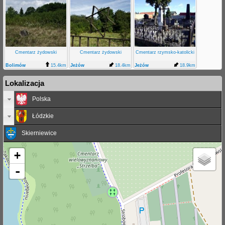
Cmentarz żydowski
Cmentarz żydowski
Cmentarz rzymsko-katolicki
Bolimów
15.4km
Jeżów
18.4km
Jeżów
18.9km
Lokalizacja
Polska
Łódzkie
Skierniewice
+
-