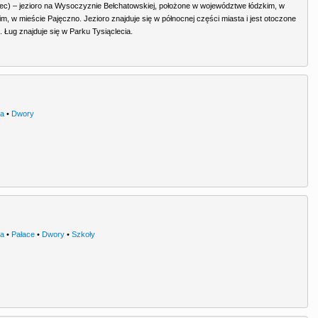
ec) – jezioro na Wysoczyznie Bełchatowskiej, położone w województwe łódzkim, w
m, w mieście Pajęczno. Jezioro znajduje się w północnej części miasta i jest otoczone
. Ług znajduje się w Parku Tysiąclecia.
ra
•
Dwory
ra
•
Pałace
•
Dwory
•
Szkoły