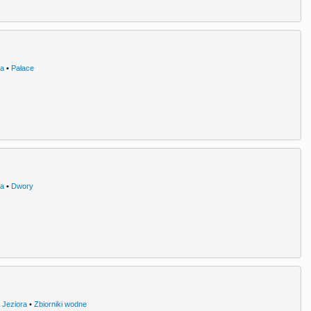
ra
•
Pałace
ra
•
Dwory
•
Jeziora
•
Zbiorniki wodne