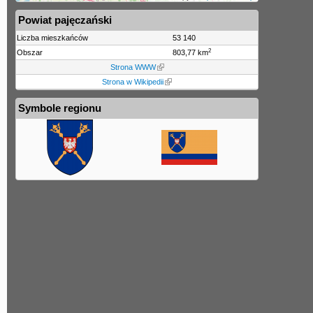
Powiat pajęczański
Liczba mieszkańców
53 140
2
Obszar
803,77 km
Strona WWW
Strona w Wikipedii
Symbole regionu