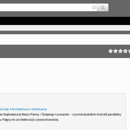
Jump to navigation
ościoły
•
Architektura
•
Sanktuaria
a Najświętszej Maryi Panny i Świętego Leonarda – rzymskokatolicki kościół parafialny
 Pajęczno archidiecezji częstochowskiej.