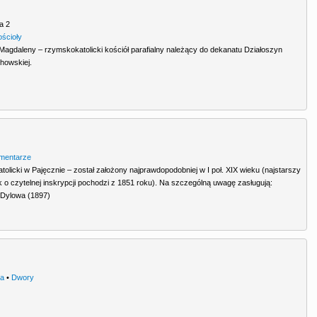
a 2
ościoły
i Magdaleny – rzymskokatolicki kościół parafialny należący do dekanatu Działoszyn
chowskiej.
mentarze
licki w Pajęcznie – został założony najprawdopodobniej w I poł. XIX wieku (najstarszy
o czytelnej inskrypcji pochodzi z 1851 roku). Na szczególną uwagę zasługują:
 Dylowa (1897)
ra
•
Dwory