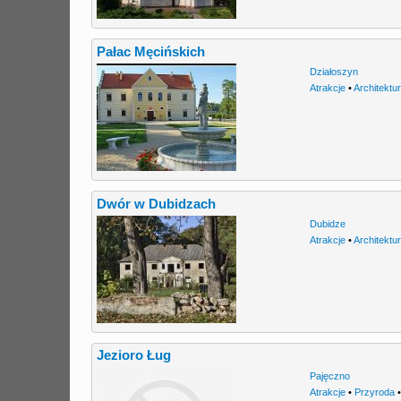
Pałac Męcińskich
Działoszyn
Atrakcje
•
Architektu
Dwór w Dubidzach
Dubidze
Atrakcje
•
Architektu
Jezioro Ług
Pajęczno
Atrakcje
•
Przyroda