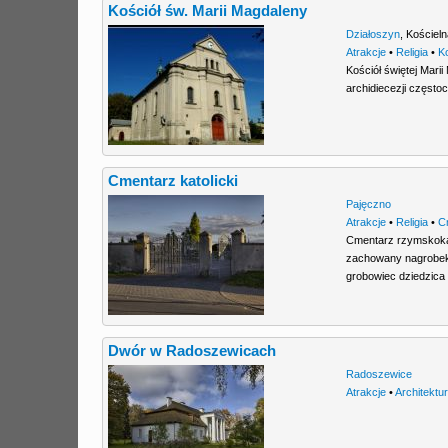
Kościół św. Marii Magdaleny
Działoszyn
,
Kościeln
Atrakcje
•
Religia
•
K
Kościół świętej Mari
archidiecezji często
Cmentarz katolicki
Pajęczno
Atrakcje
•
Religia
•
C
Cmentarz rzymskokato
zachowany nagrobek 
grobowiec dziedzica
Dwór w Radoszewicach
Radoszewice
Atrakcje
•
Architektu