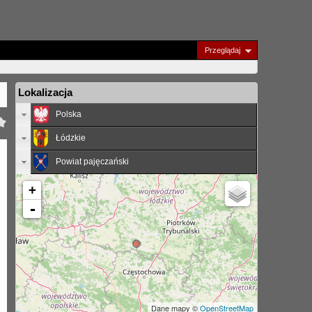
Przeglądaj
Lokalizacja
Polska
Łódzkie
Powiat pajęczański
+
-
Dane mapy ©
OpenStreetMap