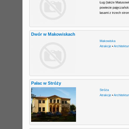
Ług (także Matusowi
powiecie pajęczański
lasami z trzech stron
Dwór w Makowiskach
Makowiska
Atrakcje
•
Architektu
Pałac w Stróży
Stróża
Atrakcje
•
Architektu