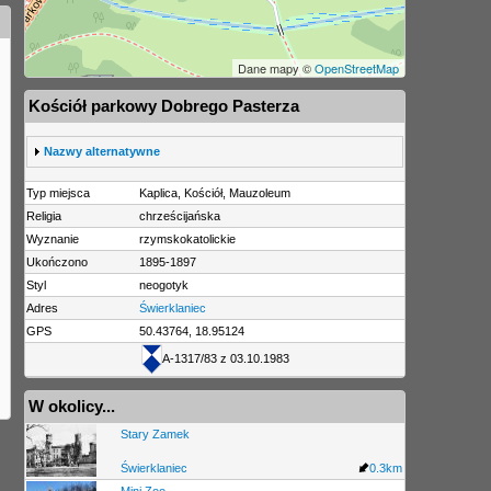
Dane mapy ©
OpenStreetMap
Kościół parkowy Dobrego Pasterza
S
Nazwy alternatywne
h
o
Typ miejsca
Kaplica, Kościół, Mauzoleum
w
Religia
chrześcijańska
Wyznanie
rzymskokatolickie
Ukończono
1895-1897
Styl
neogotyk
Adres
Świerklaniec
GPS
50.43764, 18.95124
A-1317/83 z 03.10.1983
W okolicy...
Stary Zamek
Świerklaniec
0.3km
Mini Zoo