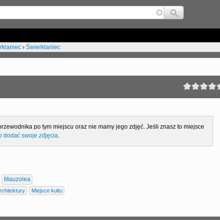
Jump to navigation
rklaniec
›
Świerklaniec
przewodnika po tym miejscu oraz nie mamy jego zdjęć. Jeśli znasz to miejsce
b dodać swoje zdjęcia
.
Mauzolea
rchitektury
Miejsce kultu