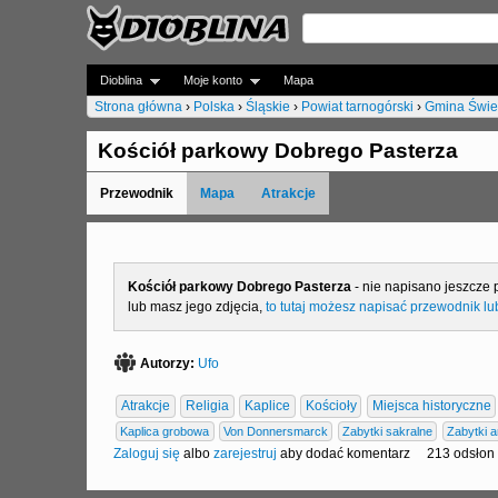
Dioblina
Moje konto
Mapa
Strona główna
›
Polska
›
Śląskie
›
Powiat tarnogórski
›
Gmina Świe
J
Kościół parkowy Dobrego Pasterza
e
Przewodnik
Mapa
Atrakcje
s
t
e
Kościół parkowy Dobrego Pasterza
- nie napisano jeszcze 
lub masz jego zdjęcia,
to tutaj możesz napisać przewodnik lu
ś
t
Autorzy:
Ufo
u
Atrakcje
Religia
Kaplice
Kościoły
Miejsca historyczne
t
Kaplica grobowa
Von Donnersmarck
Zabytki sakralne
Zabytki a
a
Zaloguj się
albo
zarejestruj
aby dodać komentarz
213 odsłon
j