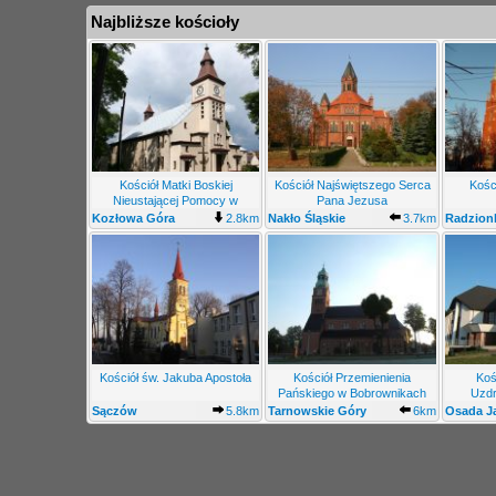
Najbliższe kościoły
Kościół Matki Boskiej
Kościół Najświętszego Serca
Kośc
Nieustającej Pomocy w
Pana Jezusa
Kozłowej Górze
Kozłowa Góra
2.8km
Nakło Śląskie
3.7km
Radzion
Kościół św. Jakuba Apostoła
Kościół Przemienienia
Koś
Pańskiego w Bobrownikach
Uzdr
Śląskich
Sączów
5.8km
Tarnowskie Góry
6km
Osada J
Bobrowniki
Śląskie