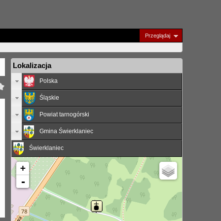
Przeglądaj
Lokalizacja
Polska
Śląskie
Powiat tarnogórski
Gmina Świerklaniec
Świerklaniec
+
-