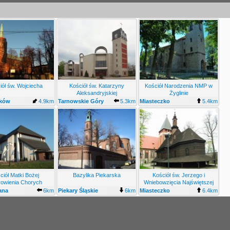
iół św. Wojciecha
Kościół św. Katarzyny
Kościół Narodzenia NMP w
Aleksandryjskiej
Żyglinie
ków
4.9km
Tarnowskie Góry
5.3km
Miasteczko
5.4km
Lasowice
Śląskie Żyglin
ciół Matki Bożej
Bazylika Piekarska
Kościół św. Jerzego i
owienia Chorych
Wniebowzięcia Najświętszej
Maryi Panny
ana
6km
Piekary Śląskie
6km
Miasteczko
6.4km
Centrum
Śląskie