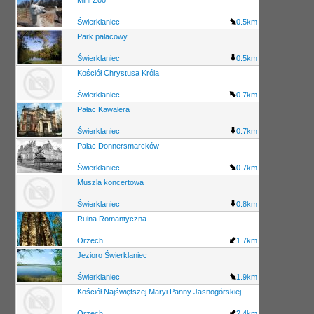
Świerklaniec
0.5km
Park pałacowy
Świerklaniec
0.5km
Kościół Chrystusa Króla
Świerklaniec
0.7km
Pałac Kawalera
Świerklaniec
0.7km
Pałac Donnersmarcków
Świerklaniec
0.7km
Muszla koncertowa
Świerklaniec
0.8km
Ruina Romantyczna
Orzech
1.7km
Jezioro Świerklaniec
Świerklaniec
1.9km
Kościół Najświętszej Maryi Panny Jasnogórskiej
Orzech
2.4km