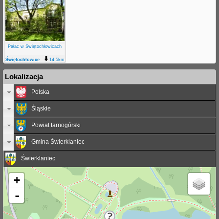
Pałac w Świętochłowicach
Świętochłowice
14.5km
Piaśniki
Lokalizacja
Polska
Śląskie
Powiat tarnogórski
Gmina Świerklaniec
Świerklaniec
+
-