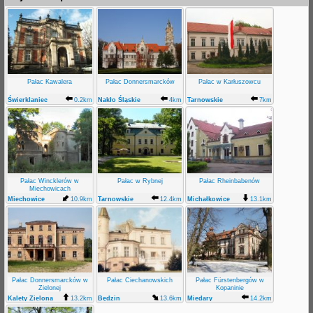
Pałac Kawalera
Pałac Donnersmarcków
Pałac w Karłuszowcu
Świerklaniec
0.2km
Nakło Śląskie
4km
Tarnowskie
7km
Góry
Pałac Wincklerów w
Pałac w Rybnej
Pałac Rheinbabenów
Miechowicach
Miechowice
10.9km
Tarnowskie
12.4km
Michałkowice
13.1km
Góry
Pałac Donnersmarcków w
Pałac Ciechanowskich
Pałac Fürstenbergów w
Zielonej
Kopaninie
Kalety Zielona
13.2km
Będzin
13.6km
Miedary
14.2km
Grodziec
Kopanina