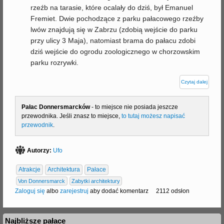
rzeźb na tarasie, które ocalały do dziś, był Emanuel
Fremiet. Dwie pochodzące z parku pałacowego rzeźby
lwów znajdują się w Zabrzu (zdobią wejście do parku
przy ulicy 3 Maja), natomiast brama do pałacu zdobi
dziś wejście do ogrodu zoologicznego w chorzowskim
parku rozrywki.
Czytaj dalej
Pałac Donnersmarcków
- to miejsce nie posiada jeszcze
przewodnika. Jeśli znasz to miejsce,
to tutaj możesz napisać
przewodnik
.
Autorzy:
Ufo
Atrakcje
Architektura
Pałace
Von Donnersmarck
Zabytki architektury
Zaloguj się
albo
zarejestruj
aby dodać komentarz
2112 odsłon
Najbliższe pałace