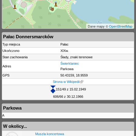
Dane mapy ©
OpenStreetMap
Pałac Donnersmarcków
Typ miejsca
Pałac
Ukończono
XIXw.
Stan zachowania
Ślady, znaki terenowe
Świerklaniec
Adres
Parkowa
GPS
50.43159, 18.9559
Strona w Wikipedii
151/49 z 15.02.1949
606/66 z 30.12.1966
Parkowa
A
W okolicy...
Muszla koncertowa