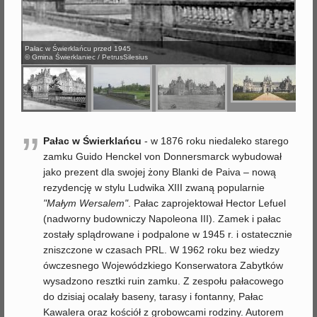
j
Pałac w Świerklańcu przed 1945
© Gmina Świerklaniec / PetrusSilesius
”
Pałac w Świerklańcu
- w 1876 roku niedaleko starego
zamku Guido Henckel von Donnersmarck wybudował
jako prezent dla swojej żony Blanki de Paiva – nową
rezydencję w stylu Ludwika XIII zwaną popularnie
"Małym Wersalem"
. Pałac zaprojektował Hector Lefuel
(nadworny budowniczy Napoleona III). Zamek i pałac
zostały splądrowane i podpalone w 1945 r. i ostatecznie
zniszczone w czasach PRL. W 1962 roku bez wiedzy
ówczesnego Wojewódzkiego Konserwatora Zabytków
wysadzono resztki ruin zamku. Z zespołu pałacowego
do dzisiaj ocalały baseny, tarasy i fontanny, Pałac
Kawalera oraz kościół z grobowcami rodziny. Autorem