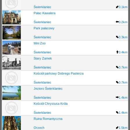
Świerklaniec
0.1km
Pałac Kawalera
Świerklaniec
0.2km
Park pałacowy
Świerklaniec
0.3km
Mini Zoo
Świerklaniec
0.4km
Stary Zamek
Świerklaniec
0.7km
Kościół parkowy Dobrego Pasterza
Świerklaniec
0.7km
Jezioro Świerklaniec
Świerklaniec
1.4km
Kościół Chrystusa Króla
Świerklaniec
1.4km
Ruina Romantyczna
Orzech
1.5km