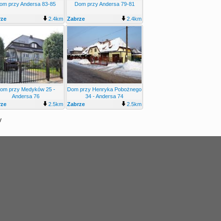
om przy Andersa 83-85
Dom przy Andersa 79-81
rze
2.4km
Zabrze
2.4km
om przy Medyków 25 -
Dom przy Henryka Pobożnego
Andersa 76
34 - Andersa 74
rze
2.5km
Zabrze
2.5km
y