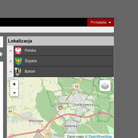
Przeglądaj
Lokalizacja
Polska
Śląskie
Bytom
+
-
Dane mapy ©
OpenStreetMap