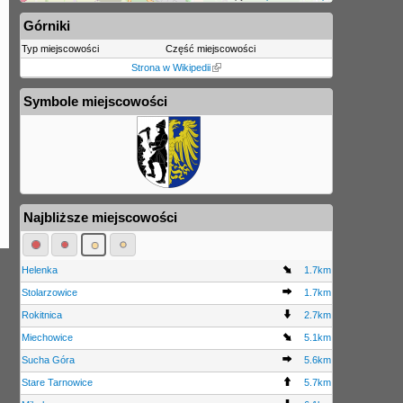
Górniki
Typ miejscowości
Część miejscowości
Strona w Wikipedii
Symbole miejscowości
Najbliższe miejscowości
Helenka
1.7km
Stolarzowice
1.7km
Rokitnica
2.7km
Miechowice
5.1km
Sucha Góra
5.6km
Stare Tarnowice
5.7km