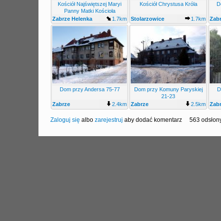
Kościół Najświętszej Maryi
Kościół Chrystusa Króla
D
Panny Matki Kościoła
Zabrze Helenka
1.7km
Stolarzowice
1.7km
Zab
Dom przy Andersa 75-77
Dom przy Komuny Paryskiej
D
21-23
Zabrze
2.4km
Zabrze
2.5km
Zab
Zaloguj się
albo
zarejestruj
aby dodać komentarz
563 odsłon