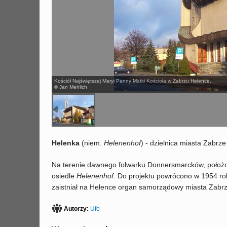
Kościół Najświętszej Maryi Panny Matki Kościoła w Zabrzu Helence.
© Jan Mehlich
Helenka
(niem.
Helenenhof
) - dzielnica miasta Zabrz
Na terenie dawnego folwarku Donnersmarcków, położo
osiedle
Helenenhof
. Do projektu powrócono w 1954 rok
zaistniał na Helence organ samorządowy miasta Zabrz
Autorzy:
Ufo