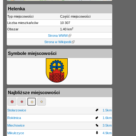
Helenka
Typ miejscowości
Część miejscowości
Liczba mieszkańców
10 307
2
Obszar
1.40 km
Strona WWW
Strona w Wikipedii
Symbole miejscowości
Najbliższe miejscowości
Stolarzowice
1.5km
Rokitnica
1.6km
Miechowice
3.5km
Mikulczyce
4.9km