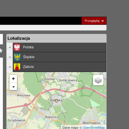
Przeglądaj
Lokalizacja
Polska
Śląskie
Zabrze
+
-
Dane mapy ©
OpenStreetMap