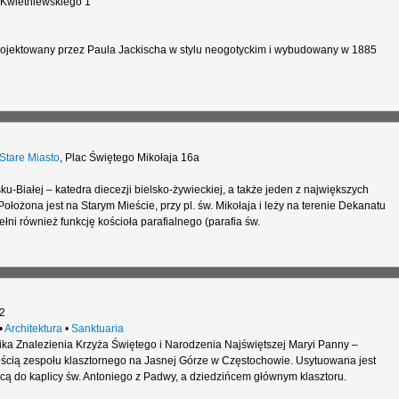
 Kwietniewskiego 1
aprojektowany przez Paula Jackischa w stylu neogotyckim i wybudowany w 1885
Stare Miasto
,
Plac Świętego Mikołaja 16a
ku-Białej – katedra diecezji bielsko-żywieckiej, a także jeden z największych
Położona jest na Starym Mieście, przy pl. św. Mikołaja i leży na terenie Dekanatu
ełni również funkcję kościoła parafialnego (parafia św.
2
•
Architektura
•
Sanktuaria
ika Znalezienia Krzyża Świętego i Narodzenia Najświętszej Maryi Panny –
ścią zespołu klasztornego na Jasnej Górze w Częstochowie. Usytuowana jest
ą do kaplicy św. Antoniego z Padwy, a dziedzińcem głównym klasztoru.