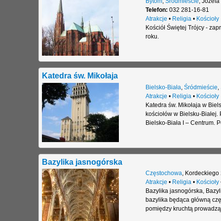
Bytom
,
Śródmieście
,
Józefa
Telefon:
032 281-16-81
Atrakcje
•
Religia
•
Kościoły
Kościół Świętej Trójcy - z
roku.
Katedra św. Mikołaja
Bielsko-Biała
,
Śródmieście
,
Atrakcje
•
Religia
•
Kościoły
Katedra św. Mikołaja w Biels
kościołów w Bielsku-Białej. 
Bielsko-Biała I – Centrum. P
Bazylika jasnogórska
Częstochowa
,
Kordeckiego 
Atrakcje
•
Religia
•
Kościoły
Bazylika jasnogórska, Bazyl
bazylika będąca główną czę
pomiędzy kruchtą prowadząc