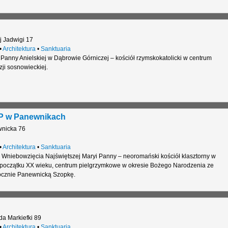
j Jadwigi 17
•
Architektura
•
Sanktuaria
 Panny Anielskiej w Dąbrowie Górniczej – kościół rzymskokatolicki w centrum
ji sosnowieckiej.
MP w Panewnikach
nicka 76
•
Architektura
•
Sanktuaria
i Wniebowzięcia Najświętszej Maryi Panny – neoromański kościół klasztorny w
początku XX wieku, centrum pielgrzymkowe w okresie Bożego Narodzenia ze
ocznie Panewnicką Szopkę.
a Markiefki 89
•
Architektura
•
Sanktuaria