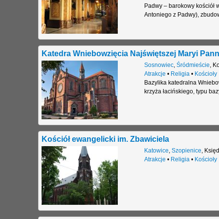
Padwy – barokowy kościół w
Antoniego z Padwy), zbudo
Katedra Wniebowzięcia Najświętszej Maryi Pan
Sosnowiec
,
Śródmieście
,
Ko
Atrakcje
•
Religia
•
Kościoły
Bazylika katedralna Wniebo
krzyża łacińskiego, typu ba
Kościół ewangelicki im. Zbawiciela
Katowice
,
Szopienice
,
Księd
Atrakcje
•
Religia
•
Kościoły