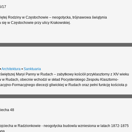
5/17
więtej Rodziny w Częstochowie – neogotycka, trójnawowa świątynia
 się w Częstochowie przy ulicy Krakowskiej.
•
Architektura
•
Sanktuaria
świętszej Maryi Panny w Rudach – zabytkowy kościół przyklasztorny z XIV wieku
 w Rudach, obecnie wchodzi w skład Pocysterskiego Zespołu Klasztorno-
yjno-Formacyjnego diecezji gliwickiej w Rudach oraz pełni funkcję kościoła p
iecha 48
 Wojciecha w Radzionkowie - neogotycka budowla wzniesiona w latach 1872-1875
oga.