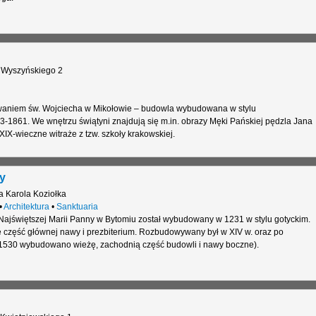
 Wyszyńskiego 2
waniem św. Wojciecha w Mikołowie – budowla wybudowana w stylu
-1861. We wnętrzu świątyni znajdują się m.in. obrazy Męki Pańskiej pędzla Jana
IX-wieczne witraże z tzw. szkoły krakowskiej.
y
a Karola Koziołka
•
Architektura
•
Sanktuaria
Najświętszej Marii Panny w Bytomiu został wybudowany w 1231 w stylu gotyckim.
ę część głównej nawy i prezbiterium. Rozbudowywany był w XIV w. oraz po
 1530 wybudowano wieżę, zachodnią część budowli i nawy boczne).