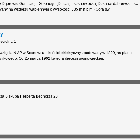
 Dąbrowie Górniczej - Gołonogu (Diecezja sosnowiecka, Dekanat dąbrowski - św.
wany na wzgórzu wapiennym o wysokości 335 m n.p.m. (Góra św.
ny
ścielna 1
wzięcia NMP w Sosnowcu – kościół eklektyczny zbudowany w 1899, na planie
zylikowego. Od 25 marca 1992 katedra diecezji sosnowieckiej.
za Biskupa Herberta Bednorza 20