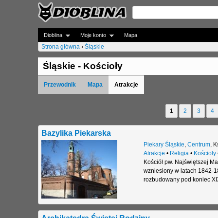
Dioblina
Moje konto
Mapa
Strona główna
›
Śląskie
J
Śląskie - Kościoły
e
Przewodnik
Mapa
Atrakcje
s
t
1
2
3
4
S
e
t
Bazylika Piekarska
ś
r
Piekary Śląskie
,
Centrum
,
K
t
Atrakcje
•
Religia
•
Kościoły
o
Kościół pw. Najświętszej Mar
u
wzniesiony w latach 1842-18
n
rozbudowany pod koniec XIX
t
y
a
j
Archikatedra Świętej Rodziny