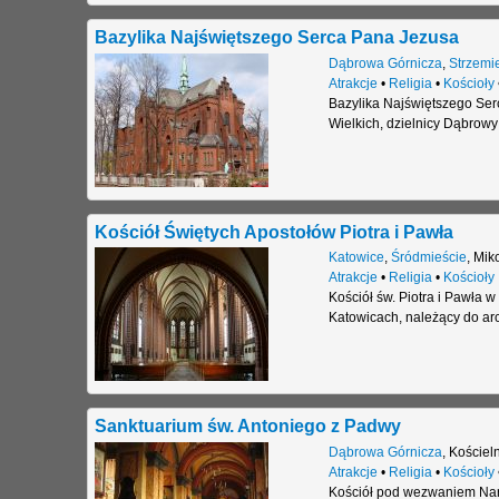
Bazylika Najświętszego Serca Pana Jezusa
Dąbrowa Górnicza
,
Strzemi
Atrakcje
•
Religia
•
Kościoły
Bazylika Najświętszego Ser
Wielkich, dzielnicy Dąbrowy
Kościół Świętych Apostołów Piotra i Pawła
Katowice
,
Śródmieście
,
Mik
Atrakcje
•
Religia
•
Kościoły
Kościół św. Piotra i Pawła 
Katowicach, należący do arch
Sanktuarium św. Antoniego z Padwy
Dąbrowa Górnicza
,
Kościel
Atrakcje
•
Religia
•
Kościoły
Kościół pod wezwaniem Naro