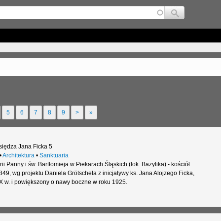
Jump to navigation
5
6
7
8
9
>
»
siędza Jana Ficka 5
•
Architektura
•
Sanktuaria
ii Panny i św. Bartłomieja w Piekarach Śląskich (lok. Bazylika) - kościół
49, wg projektu Daniela Grötschela z inicjatywy ks. Jana Alojzego Ficka,
 w. i powiększony o nawy boczne w roku 1925.