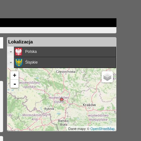
Lokalizacja
Polska
Śląskie
+
-
Dane mapy ©
OpenStreetMap