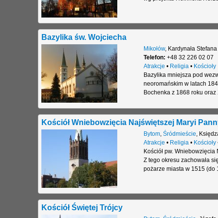
Bazylika św. Wojciecha
Mikołów
,
Kardynała Stefana
Telefon:
+48 32 226 02 07
Atrakcje
•
Religia
•
Kościoły
Bazylika mniejsza pod wez
neoromańskim w latach 1843
Bochenka z 1868 roku oraz X
Kościół Wniebowzięcia Najświętszej Maryi Pann
Bytom
,
Śródmieście
,
Księdz
Atrakcje
•
Religia
•
Kościoły
Kościół pw. Wniebowzięcia 
Z tego okresu zachowała si
pożarze miasta w 1515 (do
Kościół Świętej Trójcy