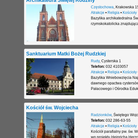
Częstochowa
,
Krakowska 1
Atrakcje
•
Religia
•
Kościoły
Bazylika archikatedralna Ś
rzymskokatolicka znajdująca
Sanktuarium Matki Bożej Rudzkiej
Rudy
,
Cysterska 1
Telefon:
032 4103057
Atrakcje
•
Religia
•
Kościoły
Bazylika Wniebowzięcia Naj
dawnego opactwa cystersów
Pałacowego i Ośrodka Edukac
Kościół św. Wojciecha
Radzionków
,
Świętego Wojc
Telefon:
032 286-63-55
Atrakcje
•
Religia
•
Kościoły
Kościół parafialny pw. św.
wg projektu Heinricha Herz