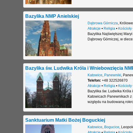
Bazylika NMP Anielskiej
Dąbrowa Górnicza
,
Królowe
Atrakcje
•
Religia
•
Kościoły
Bazylika Najświętszej Maryi
Dąbrowy Górniczej, w diecez
Bazylika św. Ludwika Króla i Wniebowzięcia N
Katowice
,
Panewniki
,
Panew
Telefon:
+48 322526870
Atrakcje
•
Religia
•
Kościoły
Bazylika św. Ludwika Króla 
Katowicach Panewnikach z 
względu na budowaną rokr
Sanktuarium Matki Bożej Boguckiej
Katowice
,
Bogucice
,
Leopold
Atrakcje
•
Religia
•
Kościoły