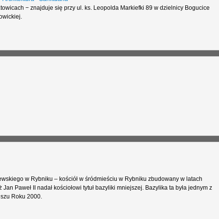
owicach − znajduje się przy ul. ks. Leopolda Markiefki 89 w dzielnicy Bogucice
owickiej.
ewskiego w Rybniku – kościół w śródmieściu w Rybniku zbudowany w latach
Jan Paweł II nadał kościołowi tytuł bazyliki mniejszej. Bazylika ta była jednym z
uszu Roku 2000.