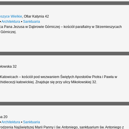
eszyce Wielkie
,
Ofiar Katynia 42
•
Architektura
•
Sanktuaria
ca Pana Jezusa w Dąbrowie Górniczej – kościół parafialny w Strzemieszycach
 Górniczej.
ołowska 32
w Katowicach – kościół pod wezwaniem Świętych Apostołów Piotra i Pawła w
idiecezji katowickiej. Znajduje się przy ulicy Mikołowskiej 32.
na 20
•
Architektura
•
Sanktuaria
dzenia Najświętszej Marii Panny i św. Antoniego, sanktuarium św. Antoniego z