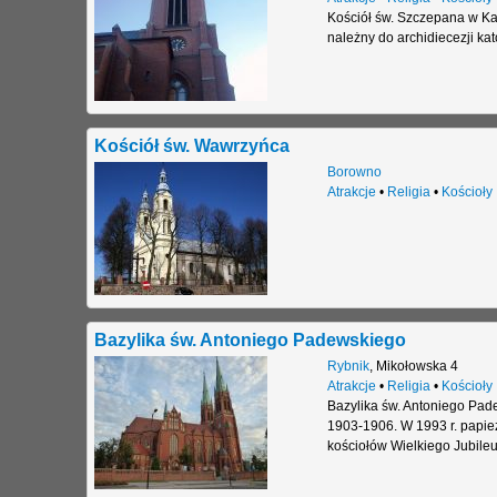
Kościół św. Szczepana w Kat
należny do archidiecezji kat
Kościół św. Wawrzyńca
Borowno
Atrakcje
•
Religia
•
Kościoły
Bazylika św. Antoniego Padewskiego
Rybnik
,
Mikołowska 4
Atrakcje
•
Religia
•
Kościoły
Bazylika św. Antoniego Pad
1903-1906. W 1993 r. papież 
kościołów Wielkiego Jubile