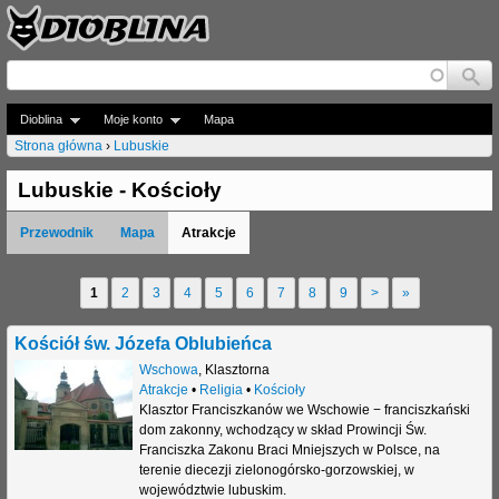
Jump to navigation
Dioblina
Moje konto
Mapa
Strona główna
›
Lubuskie
J
Lubuskie - Kościoły
e
Przewodnik
Mapa
Atrakcje
s
t
1
2
3
4
5
6
7
8
9
>
»
S
e
t
Kościół św. Józefa Oblubieńca
ś
r
Wschowa
,
Klasztorna
t
Atrakcje
•
Religia
•
Kościoły
o
Klasztor Franciszkanów we Wschowie − franciszkański
u
dom zakonny, wchodzący w skład Prowincji Św.
n
Franciszka Zakonu Braci Mniejszych w Polsce, na
t
terenie diecezji zielonogórsko-gorzowskiej, w
y
województwie lubuskim.
a