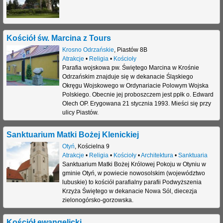
Kościół św. Marcina z Tours
Krosno Odrzańskie
,
Piastów 8B
Atrakcje
•
Religia
•
Kościoły
Parafia wojskowa pw. Świętego Marcina w Krośnie
Odrzańskim znajduje się w dekanacie Śląskiego
Okręgu Wojskowego w Ordynariacie Polowym Wojska
Polskiego. Obecnie jej proboszczem jest ppłk o. Edward
Olech OP. Erygowana 21 stycznia 1993. Mieści się przy
ulicy Piastów.
Sanktuarium Matki Bożej Klenickiej
Otyń
,
Kościelna 9
Atrakcje
•
Religia
•
Kościoły
•
Architektura
•
Sanktuaria
Sanktuarium Matki Bożej Królowej Pokoju w Otyniu w
gminie Otyń, w powiecie nowosolskim (województwo
lubuskie) to kościół parafialny parafii Podwyższenia
Krzyża Świętego w dekanacie Nowa Sól, diecezja
zielonogórsko-gorzowska.
Kościół ewangelicki