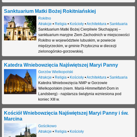
j
Sanktuarium Matki Bożej Rokitniańskiej
Rokitno
Atrakcje
•
Religia
•
Kościoły
•
Architektura
•
Sanktuaria
Sanktuarium Matki Bożej Cierpliwie Słuchającej –
sanktuarium maryjne Ziem Zachodnich w miejscowości
Rokitno w województwie lubuskim, w powiecie
międzyrzeckim, w gminie Przytoczna w diecezji
zielonogórsko-gorzowskiej.
Katedra Wniebowzięcia Najświętszej Maryi Panny
Gorzów Wielkopolski
Atrakcje
•
Religia
•
Kościoły
•
Architektura
•
Sanktuaria
Katedra Wniebowzięcia NMP w Gorzowie
Wielkopolskim (niem. Mariä-Himmelfahrt-Dom in
Landsberg) - najstarsza świątynia wzniesiona pod
koniec XIII w.
Kościół Wniebowzięcia Najświętszej Maryi Panny i św.
Marcina
Gościkowo
Atrakcje
•
Religia
•
Kościoły