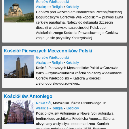
Gorzów Wielkopolski
Atrakcje
•
Religia
•
Kościoły
Cerkiew pod wezwaniem Narodzenia Przenajświętszej
Bogurodzicy w Gorzowie Wielkopolskim – prawosławna
cerkiew parafialna. Należy do dekanatu Szczecin
diecezji wrocławsko-szczecińskiej Polskiego
Autokefalicznego Kościoła Prawosławnego. Cerkiew
znajduje sie przy ulicy Kostrzyńskiej.
Kościół Pierwszych Męczenników Polski
Gorzów Wielkopolski
Atrakcje
•
Religia
•
Kościoły
Kościół Pierwszych Męczenników Polski w Gorzowie
Wlkp. – rzymskokatolicki kościół położony w dekanacie
Gorzów Wielkopolski – Katedra w diecezji
zielonogórsko-gorzowskiej..
Kościół św. Antoniego
Nowa Sól
,
Marszałka Józefa Piłsudskiego 16
Atrakcje
•
Religia
•
Kościoły
Kościół pw. św. Antoniego w Nowej Soli autorstwa
berlińskiego architekta Friedricha Augusta Stülera,
utrzymany w stylistyce neoromanizmu. Kamień
węgielny położono 9 kwietnia 1835. Budowę