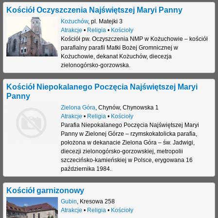
Kościół Oczyszczenia Najświętszej Maryi Panny
Kożuchów
,
pl. Matejki 3
Atrakcje
•
Religia
•
Kościoły
Kościół pw. Oczyszczenia NMP w Kożuchowie – kościół
parafialny parafii Matki Bożej Gromnicznej w
Kożuchowie, dekanat Kożuchów, diecezja
zielonogórsko-gorzowska.
Kościół Niepokalanego Poczęcia Najświętszej Maryi
Panny
Zielona Góra
,
Chynów
,
Chynowska 1
Atrakcje
•
Religia
•
Kościoły
Parafia Niepokalanego Poczęcia Najświętszej Maryi
Panny w Zielonej Górze – rzymskokatolicka parafia,
położona w dekanacie Zielona Góra – św. Jadwigi,
diecezji zielonogórsko-gorzowskiej, metropolii
szczecińsko-kamieńskiej w Polsce, erygowana 16
października 1984.
Kościół garnizonowy
Gubin
,
Kresowa 258
Atrakcje
•
Religia
•
Kościoły