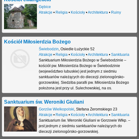
Gębice
Atrakcje
•
Religia
•
Kościoły
•
Architektura
•
Ruiny
Kościół Miłosierdzia Bożego
Świebodzin
,
Osiedle Łużyckie 52
Atrakcje
•
Religia
•
Kościoły
•
Architektura
•
Sanktuaria
Sanktuarium Miłosierdzia Bożego w Świebodzinie –
kościół pw. Miłosierdzia Bożego w Świebodzinie
(województwo lubuskie) jest jednym z siedmiu
sanktuariów należących do diecezji zielonogórsko-
gorzowskiej. Siedziba parafii pw. Miłosierdzia Bożego
położona jest przy ul. Sulechowskiej, na os.
Sanktuarium św. Weroniki Giuliani
Gorzów Wielkopolski
,
Stefana Żeromskiego 23
Atrakcje
•
Religia
•
Kościoły
•
Architektura
•
Sanktuaria
Sanktuarium św. Weroniki Giuliani w Gorzowie Wlkp. –
jest jednym z siedmiu sanktuariów należących do
diecezji zielonogórsko-gorzowskiej.