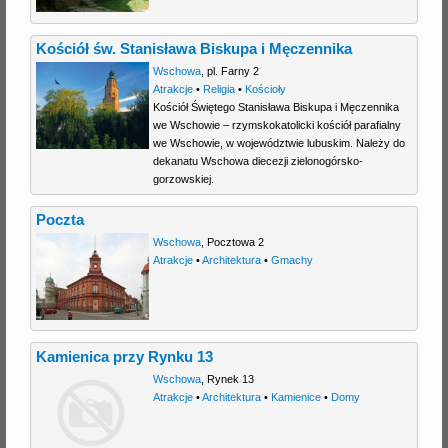
Kościół św. Stanisława Biskupa i Męczennika
Wschowa
,
pl. Farny 2
Atrakcje
•
Religia
•
Kościoły
Kościół Świętego Stanisława Biskupa i Męczennika
we Wschowie – rzymskokatolicki kościół parafialny
we Wschowie, w województwie lubuskim. Należy do
dekanatu Wschowa diecezji zielonogórsko-
gorzowskiej.
Poczta
Wschowa
,
Pocztowa 2
Atrakcje
•
Architektura
•
Gmachy
Kamienica przy Rynku 13
Wschowa
,
Rynek 13
Atrakcje
•
Architektura
•
Kamienice
•
Domy