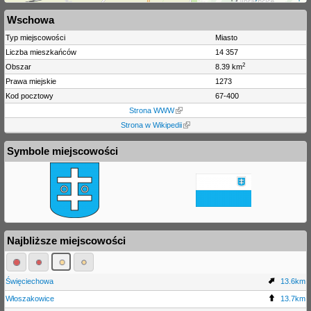
Wschowa
Typ miejscowości
Miasto
Liczba mieszkańców
14 357
2
Obszar
8.39 km
Prawa miejskie
1273
Kod pocztowy
67-400
Strona WWW
Strona w Wikipedii
Symbole miejscowości
Najbliższe miejscowości
Święciechowa
13.6km
Włoszakowice
13.7km