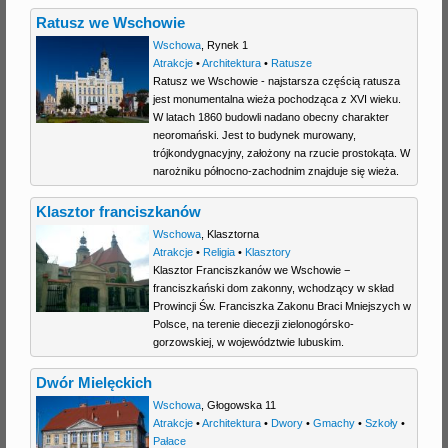
Ratusz we Wschowie
Wschowa
,
Rynek 1
Atrakcje
•
Architektura
•
Ratusze
Ratusz we Wschowie - najstarsza częścią ratusza
jest monumentalna wieża pochodząca z XVI wieku.
W latach 1860 budowli nadano obecny charakter
neoromański. Jest to budynek murowany,
trójkondygnacyjny, założony na rzucie prostokąta. W
narożniku północno-zachodnim znajduje się wieża.
Klasztor franciszkanów
Wschowa
,
Klasztorna
Atrakcje
•
Religia
•
Klasztory
Klasztor Franciszkanów we Wschowie −
franciszkański dom zakonny, wchodzący w skład
Prowincji Św. Franciszka Zakonu Braci Mniejszych w
Polsce, na terenie diecezji zielonogórsko-
gorzowskiej, w województwie lubuskim.
Dwór Mielęckich
Wschowa
,
Głogowska 11
Atrakcje
•
Architektura
•
Dwory
•
Gmachy
•
Szkoły
•
Pałace