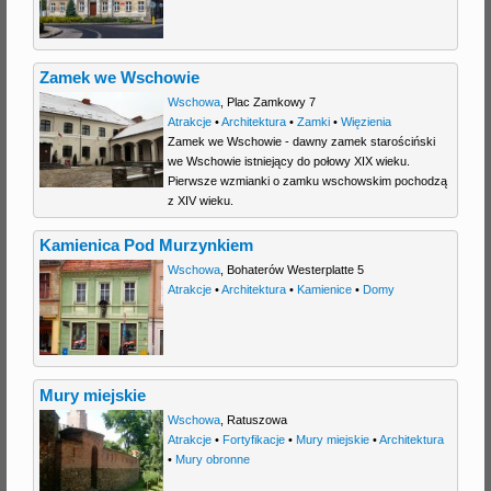
Zamek we Wschowie
Wschowa
,
Plac Zamkowy 7
Atrakcje
•
Architektura
•
Zamki
•
Więzienia
Zamek we Wschowie - dawny zamek starościński
we Wschowie istniejący do połowy XIX wieku.
Pierwsze wzmianki o zamku wschowskim pochodzą
z XIV wieku.
Kamienica Pod Murzynkiem
Wschowa
,
Bohaterów Westerplatte 5
Atrakcje
•
Architektura
•
Kamienice
•
Domy
Mury miejskie
Wschowa
,
Ratuszowa
Atrakcje
•
Fortyfikacje
•
Mury miejskie
•
Architektura
•
Mury obronne