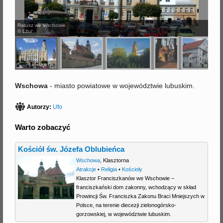
j
Ratusz we Wschowie
© Lzur
Wschowa
- miasto powiatowe w województwie lubuskim.
Autorzy:
Ufo
Warto zobaczyć
Kościół św. Józefa Oblubieńca
Wschowa
,
Klasztorna
Atrakcje
•
Religia
•
Kościoły
Klasztor Franciszkanów we Wschowie −
franciszkański dom zakonny, wchodzący w skład
Prowincji Św. Franciszka Zakonu Braci Mniejszych w
Polsce, na terenie diecezji zielonogórsko-
gorzowskiej, w województwie lubuskim.