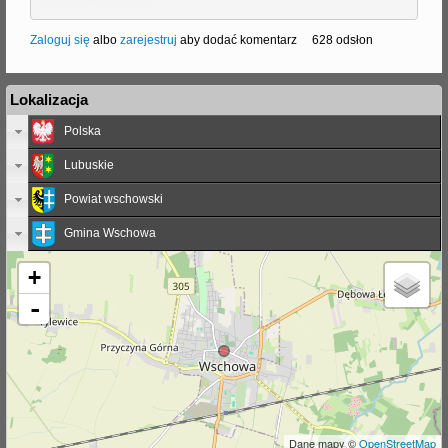
Zaloguj się
albo
zarejestruj
aby dodać komentarz
628 odsłon
Lokalizacja
Polska
Lubuskie
Powiat wschowski
Gmina Wschowa
+
-
Dane mapy ©
OpenStreetMap