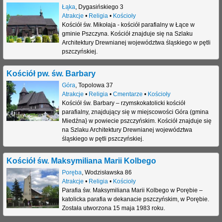
Łąka
,
Dygasińskiego 3
Atrakcje
•
Religia
•
Kościoły
Kościół św. Mikołaja - kościół parafialny w Łące w
gminie Pszczyna. Kościół znajduje się na Szlaku
Architektury Drewnianej województwa śląskiego w pętli
pszczyńskiej.
Kościół pw. św. Barbary
Góra
,
Topolowa 37
Atrakcje
•
Religia
•
Cmentarze
•
Kościoły
Kościół św. Barbary – rzymskokatolicki kościół
parafialny, znajdujący się w miejscowości Góra (gmina
Miedźna} w powiecie pszczyńskim. Kościół znajduje się
na Szlaku Architektury Drewnianej województwa
śląskiego w pętli pszczyńskiej.
Kościół św. Maksymiliana Marii Kolbego
Poręba
,
Wodzisławska 86
Atrakcje
•
Religia
•
Kościoły
Parafia św. Maksymiliana Marii Kolbego w Porębie –
katolicka parafia w dekanacie pszczyńskim, w Porębie.
Została utworzona 15 maja 1983 roku.