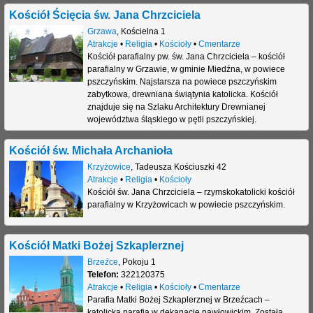
Kościół Ścięcia św. Jana Chrzciciela
Grzawa
,
Kościelna 1
Atrakcje
•
Religia
•
Kościoły
•
Cmentarze
Kościół parafialny pw. św. Jana Chrzciciela – kościół
parafialny w Grzawie, w gminie Miedźna, w powiece
pszczyńskim. Najstarsza na powiece pszczyńskim
zabytkowa, drewniana świątynia katolicka. Kościół
znajduje się na Szlaku Architektury Drewnianej
województwa śląskiego w pętli pszczyńskiej.
Kościół św. Michała Archanioła
Krzyżowice
,
Tadeusza Kościuszki 42
Atrakcje
•
Religia
•
Kościoły
Kościół św. Jana Chrzciciela – rzymskokatolicki kościół
parafialny w Krzyżowicach w powiecie pszczyńskim.
Kościół Matki Bożej Szkaplerznej
Brzeźce
,
Pokoju 1
Telefon:
322120375
Atrakcje
•
Religia
•
Kościoły
•
Cmentarze
Parafia Matki Bożej Szkaplerznej w Brzeźcach –
katolicka parafia w dekanacie pawłowickim. Została