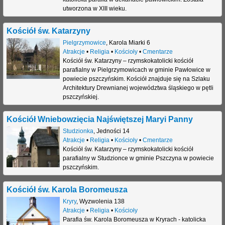
utworzona w XIII wieku.
Kościół św. Katarzyny
Pielgrzymowice
,
Karola Miarki 6
Atrakcje
•
Religia
•
Kościoły
•
Cmentarze
Kościół św. Katarzyny – rzymskokatolicki kościół
parafialny w Pielgrzymowicach w gminie Pawłowice w
powiecie pszczyńskim. Kościół znajduje się na Szlaku
Architektury Drewnianej województwa śląskiego w pętli
pszczyńskiej.
Kościół Wniebowzięcia Najświętszej Maryi Panny
Studzionka
,
Jedności 14
Atrakcje
•
Religia
•
Kościoły
•
Cmentarze
Kościół św. Katarzyny – rzymskokatolicki kościół
parafialny w Studzionce w gminie Pszczyna w powiecie
pszczyńskim.
Kościół św. Karola Boromeusza
Kryry
,
Wyzwolenia 138
Atrakcje
•
Religia
•
Kościoły
Parafia św. Karola Boromeusza w Kryrach - katolicka