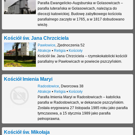
Parafia Ewangelicko-Augsburska w Golasowicach –
parafia luterańska w Golasowicach, należąca do
diecezji katowickiej. Budowę zabytkowego kościoła
parafialnego zaczęto w 1765, a w 1817 dobudowano
wieżę.
Kościół św. Jana Chrzciciela
Pawłowice
,
Zjednoczenia 52
Atrakcje
•
Religia
•
Kościoły
Kościół św. Jana Chrzciciela – rzymskokatolicki kościół
parafialny w Pawłowicach w powiecie pszczyńskim.
Kościół Imienia Maryi
Radostowice
,
Dworcowa 38
Atrakcje
•
Religia
•
Kościoły
Parafia Imienia Maryi w Radostowicach – katolicka
parafia w Radostowicach, w dekanacie pszczyńskim.
Została erygowana 27 listopada 1985 roku jako parafia
tymczasowa, a 15 stycznia 1989 jako parafia
pełnoprawna.
Kościół św. Mikołaja