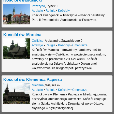
Pszczyna
,
Rynek 1
j
Atrakcje
•
Religia
•
Kościoły
Kościół ewangelicki w Pszczynie – kościół parafialny
Parafii Ewangelicko-Augsburskiej w Pszczynie.
Kościół św. Marcina
Ćwiklice
,
Aleksandra Zawadzkiego 9
Atrakcje
•
Religia
•
Kościoły
•
Cmentarze
Kościół św. Marcina – drewniany barokowy kościół
znajdujący się w Ćwiklicach w powiecie pszczyńskim,
powstały na przełomie XVI i XVII wieku. Kościół
znajduje się na Szlaku Architektury Drewnianej
województwa śląskiego w pętli pszczyńskiej.
Kościół św. Klemensa Papieża
Miedźna
,
Wiejska 47
Atrakcje
•
Religia
•
Kościoły
•
Cmentarze
Kościół pw. św. Klemensa Papieża w Miedźnej, powiat
pszczyński, archidiecezja katowicka. Kościół znajduje
się na Szlaku Architektury Drewnianej województwa
śląskiego w pętli pszczyńskiej.