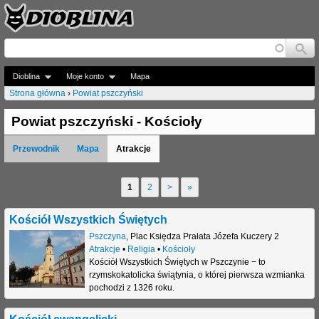
Jump to navigation
Dioblina
Moje konto
Mapa
Strona główna
›
Powiat pszczyński
J
Powiat pszczyński - Kościoły
e
Przewodnik
Mapa
Atrakcje
s
t
1
2
>
»
S
e
t
Kościół Wszystkich Świętych
ś
r
Pszczyna
,
Plac Księdza Prałata Józefa Kuczery 2
t
Atrakcje
•
Religia
•
Kościoły
o
Kościół Wszystkich Świętych w Pszczynie − to
u
rzymskokatolicka świątynia, o której pierwsza wzmianka
n
pochodzi z 1326 roku.
t
y
a
Kościół ewangelicki