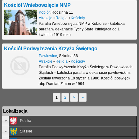
Kościół Wniebowzięcia NMP
Kobiór
,
Rodzinna 11
Atrakcje
•
Religia
•
Kościoły
Parafia Wniebowzięcia NMP w Kobiórze - katolicka
parafia w dekanacie Tychy Stare, istniejąca od 1
kwietnia 1919 roku.
Kościół Podwyższenia Krzyża Świętego
Pawłowice
,
Szkolna 36
Atrakcje
•
Religia
•
Kościoły
Parafia Podwyższenia Krzyża Świętego w Pawłowicach
Śląskich – katolicka parafia w dekanacie pawłowickim.
Została utworzona 19 stycznia 1986. Kościół poświęcił
abp Damian Zimoń w 1994.
1
2
>
»
S
Lokalizacja
t
Polska
r
Śląskie
o