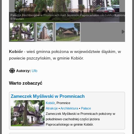
j
Pałacyk Hochbergów w Promnicach nad Jeziorem Paprocańskim niedaleko Kobioru
© Miezian
Kobiór
- wieś gminna położona w województwie śląskim, w
powiecie pszczyńskim, w gminie Kobiór.
Autorzy:
Ufo
Warto zobaczyć
Zameczek Myśliwski w Promnicach
Kobiór
,
Promnice
Atrakcje
•
Architektura
•
Pałace
Zameczek Myśliwski w Promnicach położony w
południowo-zachodniej części jeziora
Paprocańskiego w gminie Kobiór.