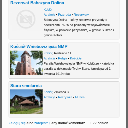
Rezerwat Babczyna Dolina
Kobiór
Atrakcje
•
Przyroda
•
Rezerwaty
Babczyna Dolina – leśny rezerwat przyrody o
powierzchni 76,25 ha położony w województwie
śląskim, w powiecie pszyńskim, w gminie Suszec i
gminie Kobiór.
Kościół Wniebowzięcia NMP
Kobiór
,
Rodzinna 11
Atrakcje
•
Religia
•
Kościoły
Parafia Wniebowzięcia NMP w Kobiórze - katolicka
parafia w dekanacie Tychy Stare, istniejąca od 1
kwietnia 1919 roku.
Stara smolarnia
Kobiór
,
Zmienna 36
Atrakcje
•
Rozrywka
•
Muzea
Zaloguj się
albo
zarejestruj
aby dodać komentarz
1177 odsłon