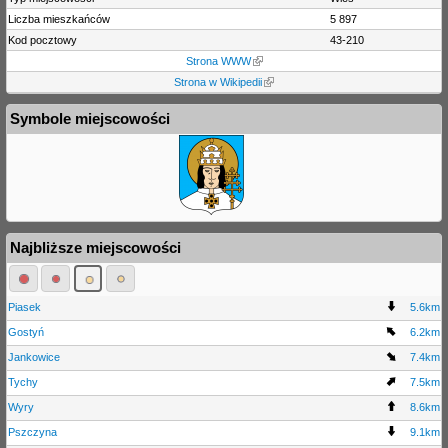
Liczba mieszkańców
5 897
Kod pocztowy
43-210
Strona WWW
Strona w Wikipedii
Symbole miejscowości
Najbliższe miejscowości
Piasek
5.6km
Gostyń
6.2km
Jankowice
7.4km
Tychy
7.5km
Wyry
8.6km
Pszczyna
9.1km