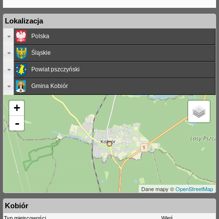
Lokalizacja
Polska
Śląskie
Powiat pszczyński
Gmina Kobiór
+
-
Dane mapy ©
OpenStreetMap
Kobiór
Typ miejscowości
Wieś