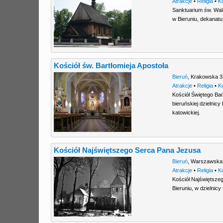
Atrakcje
•
Religia
•
K
Sanktuarium św. Wale
w Bieruniu, dekanatu 
Kościół św. Bartłomieja Apostoła
Bieruń
,
Krakowska 3
Atrakcje
•
Religia
•
K
Kościół Świętego Bar
bieruńskiej dzielnic
katowickiej.
Kościół Najświętszego Serca Pana Jezusa
Bieruń
,
Warszawska
Atrakcje
•
Religia
•
K
Kościół Najświętszeg
Bieruniu, w dzielnic