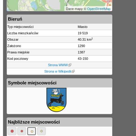
Dane mapy ©
OpenStreetMap
Bieruń
Typ miejscowości
Miasto
Liczba mieszkańców
19 519
2
Obszar
40.31 km
Założono
1290
Prawa miejskie
1387
Kod pocztowy
43-150
Strona WWW
Strona w Wikipedii
Symbole miejscowości
Najbliższe miejscowości