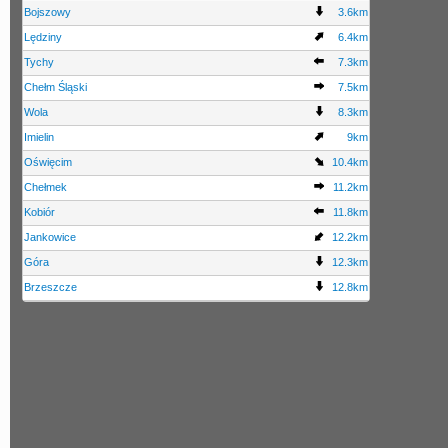
Bojszowy
3.6km
Lędziny
6.4km
Tychy
7.3km
Chełm Śląski
7.5km
Wola
8.3km
Imielin
9km
Oświęcim
10.4km
Chełmek
11.2km
Kobiór
11.8km
Jankowice
12.2km
Góra
12.3km
Brzeszcze
12.8km