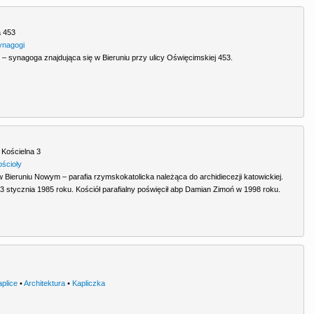
 453
ynagogi
– synagoga znajdująca się w Bieruniu przy ulicy Oświęcimskiej 453.
,
Kościelna 3
ościoły
w Bieruniu Nowym – parafia rzymskokatolicka należąca do archidiecezji katowickiej.
 stycznia 1985 roku. Kościół parafialny poświęcił abp Damian Zimoń w 1998 roku.
aplice
•
Architektura
•
Kapliczka