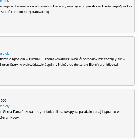
ościoły
ntego – drewniane sanktuarium w Bieruniu, należące do parafii św. Bartłomieja Apostoła
Bieruń i archidiecezji katowickiej.
ościoły
tłomieja Apostoła w Bieruniu – rzymskokatolicki kościół parafialny mieszczący się w
y Bieruń Stary, w województwie śląskim. Należy do dekanatu Bieruń archidiecezji
 290
ościoły
o Serca Pana Jezusa – rzymskokatolicka świątynia parafialna znajdująca się w
y Bieruń Nowy.