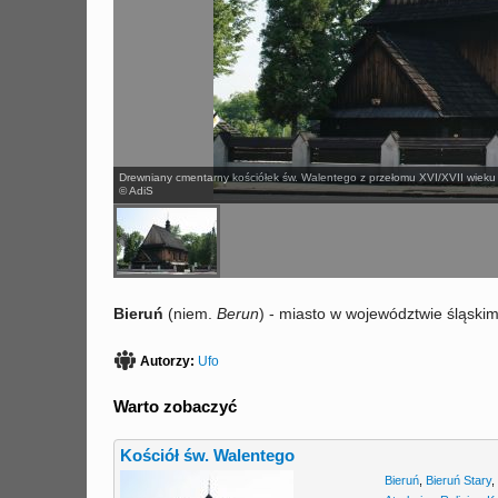
Drewniany cmentarny kościółek św. Walentego z przełomu XVI/XVII wieku
© AdiS
Bieruń
(niem.
Berun
) - miasto w województwie śląski
Autorzy:
Ufo
Warto zobaczyć
Kościół św. Walentego
Bieruń
,
Bieruń Stary