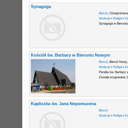
Synagoga
Bieruń
,
Oświęcimska
Atrakcje
•
Religia
•
S
Synagoga w Bieruniu 
Kościół św. Barbary w Bieruniu Nowym
Bieruń
,
Bieruń Nowy
Atrakcje
•
Religia
•
K
Parafia św. Barbary 
Została erygowana 13
Kapliczka św. Jana Nepomucena
Bieruń
Atrakcje
•
Religia
•
K