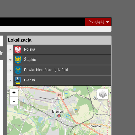
Przeglądaj
Lokalizacja
Polska
Śląskie
Powiat bieruńsko-lędziński
Bieruń
+
-