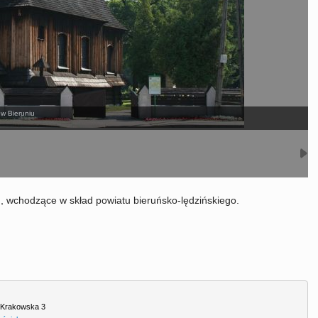
 w Bieruniu
m, wchodzące w skład powiatu bieruńsko-lędzińskiego.
,
Krakowska 3