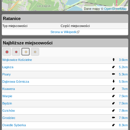
Dane mapy ©
OpenStreetMap
Ratanice
Typ miejscowości
Część miejscowości
Strona w Wikipedii
Najbliższe miejscowości
Wojkowice Kościelne
3.6km
Łagisza
5.2km
Psary
5.3km
Dąbrowa Górnicza
5.5km
Ksawera
7km
Warpie
7.5km
Będzin
7.5km
Gzichów
7.8km
Grodziec
7.9km
Osiedle Syberka
8.3km