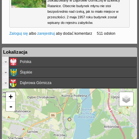
zlokalizowany w Dąbrowie Górniczej w dzielnicy
Ratanice. Obecnie budynek młynu nie stoi
j
bezpośrednio nad rzeką, jak to miało miejsce w
przeszłości. 2 maja 1957 roku budynek został
wpisany do rejestru zabytków.
Zaloguj się
albo
zarejestruj
aby dodać komentarz
511 odsłon
Lokalizacja
Polska
Śląskie
Dąbrowa Górnicza
+
-