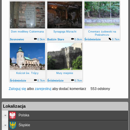
Miasto
Dom modlitwy Cukiermana
Synagoga Mizrachi
Cmentarz żydowski na
Podzamczu
Sosnowiec
0.5km
Będzin Stare
0.6km
Śródmieście
0.7km
Śródmieście
Miasto
Kościoł św. Trójcy
Mury miejskie
Śródmieście
0.7km
Śródmieście
0.7km
Zaloguj się
albo
zarejestruj
aby dodać komentarz
553 odsłony
Lokalizacja
Polska
Śląskie