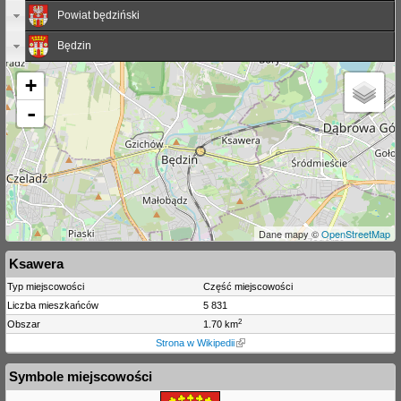
Powiat będziński
Będzin
+
-
Dane mapy ©
OpenStreetMap
Ksawera
Typ miejscowości
Część miejscowości
Liczba mieszkańców
5 831
2
Obszar
1.70 km
Strona w Wikipedii
Symbole miejscowości