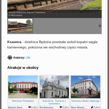
j
Stacja kolejowa Będzin Ksawera
© Michaelus
Ksawera
- dzielnica Będzina powstała wokół kopalni węgla
kamiennego, położona we wschodniej części miasta.
Autorzy:
Ufo
Atrakcje w okolicy
Starostwo Powiatowe
Kościół św. Tomasza z
Kamienica Banku Śląskiego
Canterbery
Będzin Stare
0.3km
Śródmiescie
0.4km
Stare Miasto
0.4km