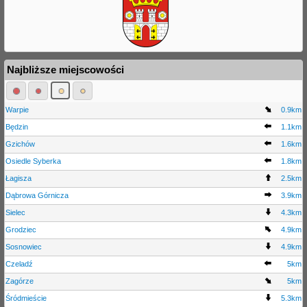
Najbliższe miejscowości
Warpie
0.9km
Będzin
1.1km
Gzichów
1.6km
Osiedle Syberka
1.8km
Łagisza
2.5km
Dąbrowa Górnicza
3.9km
Sielec
4.3km
Grodziec
4.9km
Sosnowiec
4.9km
Czeladź
5km
Zagórze
5km
Śródmieście
5.3km