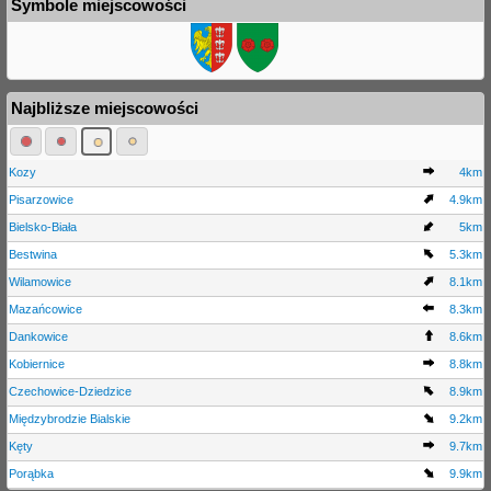
Symbole miejscowości
Najbliższe miejscowości
Kozy
4km
Pisarzowice
4.9km
Bielsko-Biała
5km
Bestwina
5.3km
Wilamowice
8.1km
Mazańcowice
8.3km
Dankowice
8.6km
Kobiernice
8.8km
Czechowice-Dziedzice
8.9km
Międzybrodzie Bialskie
9.2km
Kęty
9.7km
Porąbka
9.9km