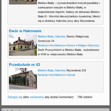
Bielsku-Białej – rzymskokatolicki kościół parafialny i
sanktuarium maryjne w Bielsku-Białej, w
województwie śląskim. Należy do dekanatu Bielsko-
Biała III - Wschód diecezji bielsko-żywieckiej. Mieści
się w dzielnicy Hałcnów, przy ulicy Wyzwolenia.
Dwór w Hałcnowie
Bielsko-Biała
,
Hałcnów
,
Siostry Małgorzaty
Szewczyk 24
Atrakcje
•
Architektura
•
Dwory
•
Religia
•
Klasztory
Dwór Pruszyńskich w Bielsku-Białej - wybudowany
w XVIII w. miejscowości Bielsko-Biała.
Przedszkole nr 43
Bielsko-Biała
,
Hałcnów
,
Wyzwolenia 319
Atrakcje
•
Architektura
•
Szkoły
Zaloguj się
albo
zarejestruj
aby dodać komentarz
796 odsłon