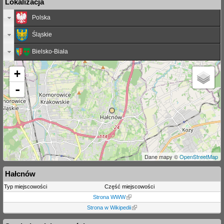
Lokalizacja
Polska
Śląskie
Bielsko-Biała
+
-
Dane mapy ©
OpenStreetMap
Hałcnów
Typ miejscowości
Część miejscowości
Strona WWW
Strona w Wikipedii