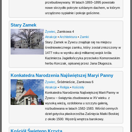
przebudowywany. W latach 1893–1895 powstało
nowe skrzydło pokryte szklanym dachem, w którym
urządzono sypialnie i pokoje gościnne.
Stary Zamek
Żywiec
,
Zamkowa 4
Atrakcje
•
Architektura
•
Zamki
Stary Zamek w Żywcu znajduje się na miejscu
średniowiecznego zamku, który został zniszczony w
1477 roku w wyniku akcji militarnej wojsk króla
Kazimierza Jagiellończyka przeciwko Komorowskim
herbu Korczak, opisanej przez Jana Długosza.
Konkatedra Narodzenia Najświętszej Maryi Panny
Żywiec
,
Śródmieście
,
Zamkowa 6
Atrakcje
•
Religia
•
Kościoły
Konkatedra Narodzenia Najświętszej Marii Panny w
Żywcu – świątynia zbudowana w XV wieku. z
wysoką wieżą, ozdobiona u szczytu galerią,
rozbudowana w latach 1582-1583. Wśród cennych
dzieł gotycka płaskorzeźba Zaśnięcia Matki Boskiej
z około 1500. Wystrój wnętrza barokowy.
Kościół Świętego Krzyża