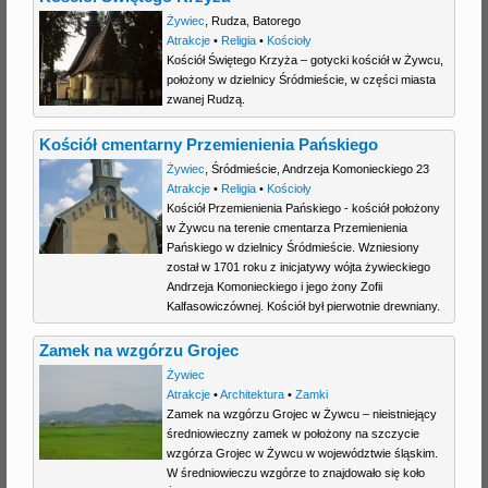
Żywiec
,
Rudza
,
Batorego
Atrakcje
•
Religia
•
Kościoły
Kościół Świętego Krzyża – gotycki kościół w Żywcu,
położony w dzielnicy Śródmieście, w części miasta
zwanej Rudzą.
Kościół cmentarny Przemienienia Pańskiego
Żywiec
,
Śródmieście
,
Andrzeja Komonieckiego 23
Atrakcje
•
Religia
•
Kościoły
Kościół Przemienienia Pańskiego - kościół położony
w Żywcu na terenie cmentarza Przemienienia
Pańskiego w dzielnicy Śródmieście. Wzniesiony
został w 1701 roku z inicjatywy wójta żywieckiego
Andrzeja Komonieckiego i jego żony Zofii
Kalfasowiczównej. Kościół był pierwotnie drewniany.
Zamek na wzgórzu Grojec
Żywiec
Atrakcje
•
Architektura
•
Zamki
Zamek na wzgórzu Grojec w Żywcu – nieistniejący
średniowieczny zamek w położony na szczycie
wzgórza Grojec w Żywcu w województwie śląskim.
W średniowieczu wzgórze to znajdowało się koło