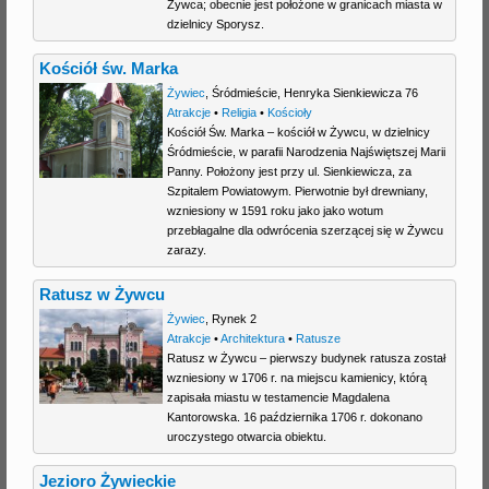
Żywca; obecnie jest położone w granicach miasta w
dzielnicy Sporysz.
Kościół św. Marka
Żywiec
,
Śródmieście
,
Henryka Sienkiewicza 76
Atrakcje
•
Religia
•
Kościoły
Kościół Św. Marka – kościół w Żywcu, w dzielnicy
Śródmieście, w parafii Narodzenia Najświętszej Marii
Panny. Położony jest przy ul. Sienkiewicza, za
Szpitalem Powiatowym. Pierwotnie był drewniany,
wzniesiony w 1591 roku jako jako wotum
przebłagalne dla odwrócenia szerzącej się w Żywcu
zarazy.
Ratusz w Żywcu
Żywiec
,
Rynek 2
Atrakcje
•
Architektura
•
Ratusze
Ratusz w Żywcu – pierwszy budynek ratusza został
wzniesiony w 1706 r. na miejscu kamienicy, którą
zapisała miastu w testamencie Magdalena
Kantorowska. 16 października 1706 r. dokonano
uroczystego otwarcia obiektu.
Jezioro Żywieckie