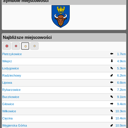
Symbole miejscowości
Najbliższe miejscowości
Pietrzykowice
1.7km
Wieprz
4.9km
Łodygowice
5.3km
Radziechowy
6.2km
Lipowa
6.6km
Rybarzowice
7.2km
Buczkowice
9.1km
Gilowice
9.4km
Wilkowice
10.3km
Cięcina
10.4km
Węgierska Górka
10.5km