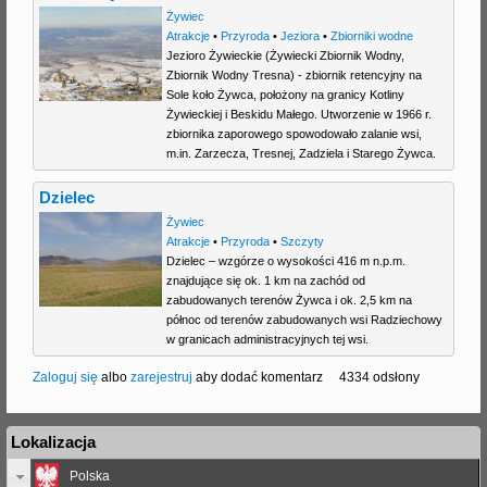
Żywiec
Atrakcje
•
Przyroda
•
Jeziora
•
Zbiorniki wodne
Jezioro Żywieckie (Żywiecki Zbiornik Wodny,
Zbiornik Wodny Tresna) - zbiornik retencyjny na
Sole koło Żywca, położony na granicy Kotliny
Żywieckiej i Beskidu Małego. Utworzenie w 1966 r.
zbiornika zaporowego spowodowało zalanie wsi,
m.in. Zarzecza, Tresnej, Zadziela i Starego Żywca.
Dzielec
Żywiec
Atrakcje
•
Przyroda
•
Szczyty
Dzielec – wzgórze o wysokości 416 m n.p.m.
znajdujące się ok. 1 km na zachód od
zabudowanych terenów Żywca i ok. 2,5 km na
północ od terenów zabudowanych wsi Radziechowy
w granicach administracyjnych tej wsi.
Zaloguj się
albo
zarejestruj
aby dodać komentarz
4334 odsłony
Lokalizacja
Polska