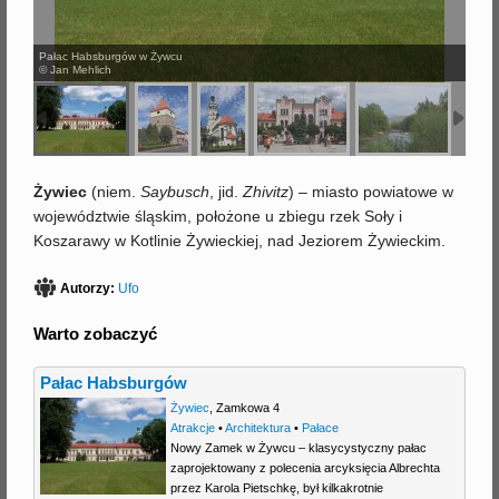
j
Pałac Habsburgów w Żywcu
© Jan Mehlich
Żywiec
(niem.
Saybusch
, jid.
Zhivitz
) – miasto powiatowe w
województwie śląskim, położone u zbiegu rzek Soły i
Koszarawy w Kotlinie Żywieckiej, nad Jeziorem Żywieckim.
Autorzy:
Ufo
Warto zobaczyć
Pałac Habsburgów
Żywiec
,
Zamkowa 4
Atrakcje
•
Architektura
•
Pałace
Nowy Zamek w Żywcu – klasycystyczny pałac
zaprojektowany z polecenia arcyksięcia Albrechta
przez Karola Pietschkę, był kilkakrotnie