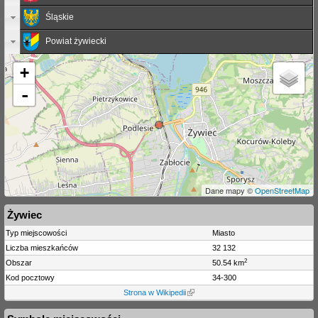
Śląskie
Powiat żywiecki
+
-
Dane mapy ©
OpenStreetMap
Żywiec
Typ miejscowości
Miasto
Liczba mieszkańców
32 132
2
Obszar
50.54 km
Kod pocztowy
34-300
Strona w Wikipedii