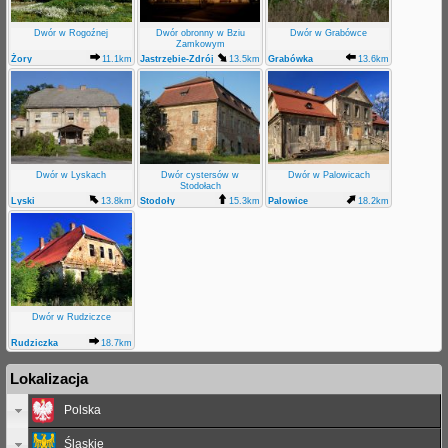
Dwór w Rogoźnej
Dwór obronny w Bziu
Dwór w Grabówce
Zamkowym
Żory
11.1km
Jastrzębie-Zdrój
13.5km
Grabówka
13.6km
Bzie Zameckie
Dwór w Lyskach
Dwór cystersów w
Dwór w Palowicach
Stodołach
Lyski
13.8km
Stodoły
15.3km
Palowice
18.2km
Dwór w Rudziczce
Rudziczka
18.7km
Lokalizacja
Polska
Śląskie