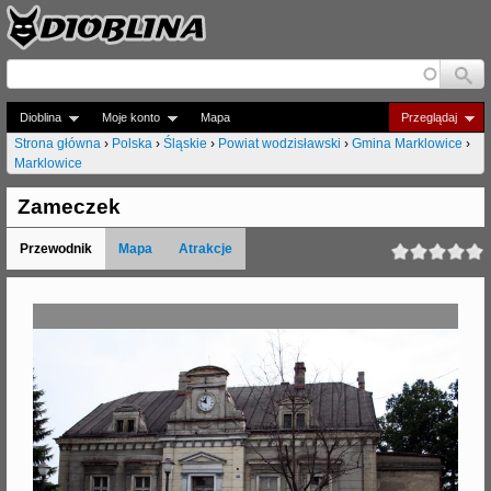
Jump to navigation
Dioblina
Moje konto
Mapa
Przeglądaj
Strona główna
›
Polska
›
Śląskie
›
Powiat wodzisławski
›
Gmina Marklowice
›
Marklowice
J
e
Zameczek
s
Przewodnik
Mapa
Atrakcje
t
e
ś
t
u
t
a