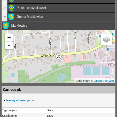
Powiat wodzisławski
Gmina Marklowice
Marklowice
+
-
Dane mapy ©
OpenStreetMap
Zameczek
S
Nazwy alternatywne
h
o
Typ miejsca
Dwór
w
Ukończono
1820