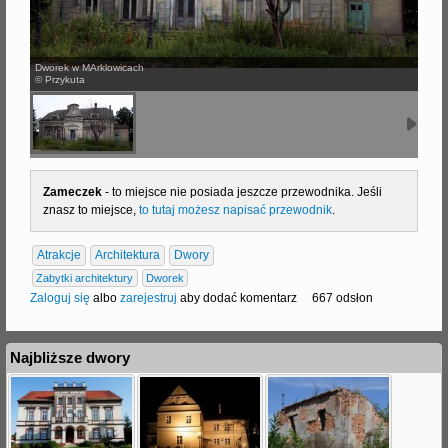
j
Dworek w MArklowicach
© Przykuta
Zameczek
- to miejsce nie posiada jeszcze przewodnika. Jeśli
znasz to miejsce,
to tutaj możesz napisać przewodnik
.
Atrakcje
Architektura
Dwory
Zabytki architektury
Dworek
Zaloguj się
albo
zarejestruj
aby dodać komentarz
667 odsłon
Najbliższe dwory