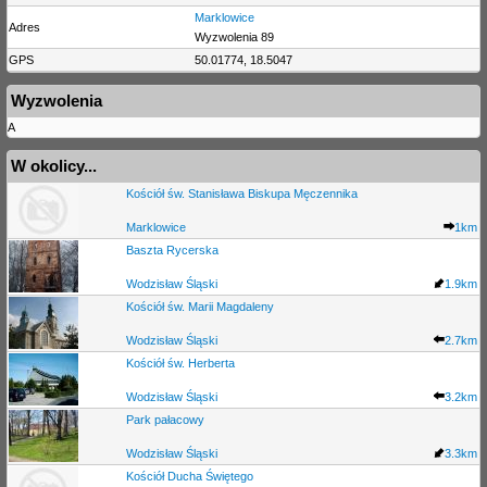
Marklowice
Adres
Wyzwolenia 89
GPS
50.01774, 18.5047
Wyzwolenia
A
W okolicy...
Kościół św. Stanisława Biskupa Męczennika
Marklowice
1km
Baszta Rycerska
Wodzisław Śląski
1.9km
Kościół św. Marii Magdaleny
Wodzisław Śląski
2.7km
Kościół św. Herberta
Wodzisław Śląski
3.2km
Park pałacowy
Wodzisław Śląski
3.3km
Kościół Ducha Świętego