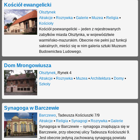
Kościół ewangelicki
Olsztynek
Atrakcje
•
Rozrywka
•
Galerie
•
Muzea
•
Religia
•
Kościoły
Kościół poewangelicki – jeden z rejestrowanych
zabytków miasta Olsztynka, w województwie
warmińsko-mazurskim. Obecnie nie pełni już funkcji
sakralnych, mieści się w nim galeria sztuki Muzeum
Budownictwa Ludowego.
Dom Mrongowiusza
Olsztynek
,
Rynek 4
Atrakcje
•
Rozrywka
•
Muzea
•
Architektura
•
Domy
•
Szkoły
Synagoga w Barczewie
Barczewo
,
Tadeusza Kościuszki 7/9
Atrakcje
•
Religia
•
Synagogi
•
Rozrywka
•
Galerie
Synagoga w Barczewie – synagoga znajdująca się w
Barczewie, przy obecnej ulicy Tadeusza Kościuszki 9.
Jest obecnie jedyną zachowaną synagogą powiatu