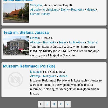
Szczytno
,
Marii Konopnickiej 16
Atrakcje
•
Architektura
•
Domy
•
Rozrywka
•
Muzea
•
Ośrodki kultury
Teatr im. Stefana Jaracza
Olsztyn
,
1 Maja 4
Atrakcje
•
Rozrywka
•
Teatry
•
Architektura
•
Gmachy
Teatr im. Stefana Jaracza w Olsztynie - Narodowa
Instytucja Kultury (od 2006) Siedziba Teatru znajduje
się przy ulicy 1 Maja 4 w Olsztynie.
Muzeum Reformacji Polskiej
Mikołajki
,
Plac Kościelny 3
Atrakcje
•
Rozrywka
•
Muzea
Muzeum Reformacji Polskiej w Mikołajkach – pierwsze
w Polsce muzeum poświęcone w całości historii
reformacji polskiej, ze szczególnym uwzględnieniem
Mazur.
1
2
3
>
»