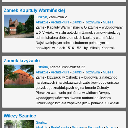
j
Zamek Kapituły Warmińskiej
Olsztyn
,
Zamkowa 2
Atrakcje
•
Architektura
•
Zamki
•
Rozrywka
•
Muzea
Zamek Kapituły Warmińskiej w Olsztynie – wybudowany
w XIV wieku w stylu gotyckim. Zamek stanowił siedzibę
administratora dóbr ziemskich kapituły warmińskiej.
Najsławniejszym administratorem pełniącym te
obowiązki w latach 1516-1521 był Mikołaj Kopernik.
Zamek krzyżacki
Ostróda
,
Adama Mickiewicza 22
Atrakcje
•
Architektura
•
Zamki
•
Rozrywka
•
Muzea
Zamek krzyżacki w Ostródzie – budowla ta należy do
najstarszych i najciekawszych zabytków budownictwa
gotyckiego znajdujących się na terenie Ostródy.
Pierwsza warownia położona w widłach Drwęcy
wpadającej wówczas dwoma nurtami do Jeziora
Drwęckiego istniała zapewne już w połowie XIII wieku.
Wilczy Szaniec
Gierłoż
Atrakcje
•
Fortyfikacje
•
Schrony
•
Rozrywka
•
Muzea
•