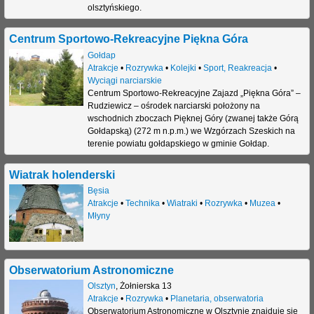
olsztyńskiego.
Centrum Sportowo-Rekreacyjne Piękna Góra
Gołdap
Atrakcje
•
Rozrywka
•
Kolejki
•
Sport, Reakreacja
•
Wyciągi narciarskie
Centrum Sportowo-Rekreacyjne Zajazd „Piękna Góra” –
Rudziewicz – ośrodek narciarski położony na
wschodnich zboczach Pięknej Góry (zwanej także Górą
Gołdapską) (272 m n.p.m.) we Wzgórzach Szeskich na
terenie powiatu gołdapskiego w gminie Gołdap.
Wiatrak holenderski
Bęsia
Atrakcje
•
Technika
•
Wiatraki
•
Rozrywka
•
Muzea
•
Młyny
Obserwatorium Astronomiczne
Olsztyn
,
Żołnierska 13
Atrakcje
•
Rozrywka
•
Planetaria, obserwatoria
Obserwatorium Astronomiczne w Olsztynie znajduje się