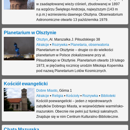
w zaadaptowanej wieży ciśnień, zbudowanej w 1897
na wzgórzu Świętego Andrzeja, najwyższym (143 m
n.p.m.) wzniesieniu dawnego Olsztyna. Obserwatorium
Astronomiczne otwarto 13 października 1979.
Planetarium w Olsztynie
Olsztyn
,
Al. Marszałka J. Piłsudskiego 38
Atrakcje
•
Rozrywka
•
Planetaria, obserwatoria
Planetarium w Olsztynie – drugie co do wielkości
planetarium w Polsce zlokalizowane przy al.
Piłsudskiego w Olsztynie. Planetarium otwarto 19 lutego
1973, w pięćsetną rocznicę urodzin Mikołaja Kopernika
pod nazwą Planetarium Lotów Kosmicznych.
Kościół ewangelicki
Dobre Miasto
,
Górna 1
Atrakcje
•
Religia
•
Kościoły
•
Rozrywka
•
Biblioteki
Kościół poewangelicki – jeden z rejestrowanych
zabytków Dobrego Miasta, w województwie warmińsko-
mazurskim. Obecnie nie pełni już funkcji sakralnych.
Znajduje się w nim Centrum Kulturalno-Biblioteczne.
Chata Mazurska