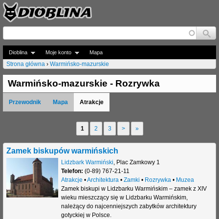
Jump to navigation
Dioblina
Moje konto
Mapa
Strona główna
›
Warmińsko-mazurskie
J
Warmińsko-mazurskie - Rozrywka
e
Przewodnik
Mapa
Atrakcje
s
t
1
2
3
>
»
S
e
t
Zamek biskupów warmińskich
ś
r
Lidzbark Warmiński
,
Plac Zamkowy 1
t
Telefon:
(0-89) 767-21-11
o
Atrakcje
•
Architektura
•
Zamki
•
Rozrywka
•
Muzea
u
Zamek biskupi w Lidzbarku Warmińskim – zamek z XIV
n
wieku mieszczący się w Lidzbarku Warmińskim,
t
należący do najcenniejszych zabytków architektury
y
gotyckiej w Polsce.
a