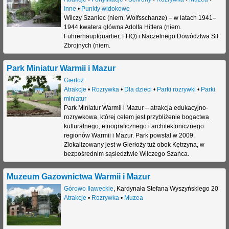
Inne
•
Punkty widokowe
Wilczy Szaniec (niem. Wolfsschanze) – w latach 1941–
1944 kwatera główna Adolfa Hitlera (niem.
Führerhauptquartier, FHQ) i Naczelnego Dowództwa Sił
Zbrojnych (niem.
Park Miniatur Warmii i Mazur
Gierłoż
Atrakcje
•
Rozrywka
•
Dla dzieci
•
Parki rozrywki
•
Parki
miniatur
Park Miniatur Warmii i Mazur – atrakcja edukacyjno-
rozrywkowa, której celem jest przybliżenie bogactwa
kulturalnego, etnograficznego i architektonicznego
regionów Warmii i Mazur. Park powstał w 2009.
Zlokalizowany jest w Gierłoży tuż obok Kętrzyna, w
bezpośrednim sąsiedztwie Wilczego Szańca.
Muzeum Gazownictwa Warmii i Mazur
Górowo Iławeckie
,
Kardynała Stefana Wyszyńskiego 20
Atrakcje
•
Rozrywka
•
Muzea