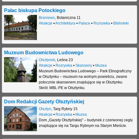
Pałac biskupa Potockiego
Braniewo
,
Botaniczna 11
Atrakcje
•
Architektura
•
Pałace
•
Rozrywka
•
Biblioteki
Muzeum Budownictwa Ludowego
Olsztynek
,
Leśna 23
Atrakcje
•
Rozrywka
•
Skanseny
•
Muzea
Muzeum Budownictwa Ludowego – Park Etnograficzny
w Olsztynku – muzeum na wolnym powietrzu, zwane
potocznie skansenem znajdujące się w Olsztynku.
Skrót: MBL-PE w Olsztynku.
Dom Redakcji Gazety Olsztyńskiej
Olsztyn
,
Targ Rybny 15
Atrakcje
•
Rozrywka
•
Muzea
Dom „Gazety Olsztyńskiej” – budynek z czerwonej cegły
znajdujące się na Targu Rybnym na Starym Mieście.