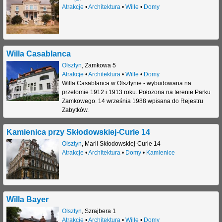
Atrakcje
•
Architektura
•
Wille
•
Domy
Willa Casablanca
Olsztyn
,
Zamkowa 5
Atrakcje
•
Architektura
•
Wille
•
Domy
Willa Casablanca w Olsztynie - wybudowana na
przełomie 1912 i 1913 roku. Położona na terenie Parku
Zamkowego. 14 września 1988 wpisana do Rejestru
Zabytków.
Kamienica przy Skłodowskiej-Curie 14
Olsztyn
,
Marii Skłodowskiej-Curie 14
Atrakcje
•
Architektura
•
Domy
•
Kamienice
Willa Bayer
Olsztyn
,
Szrajbera 1
Atrakcje
•
Architektura
•
Wille
•
Domy