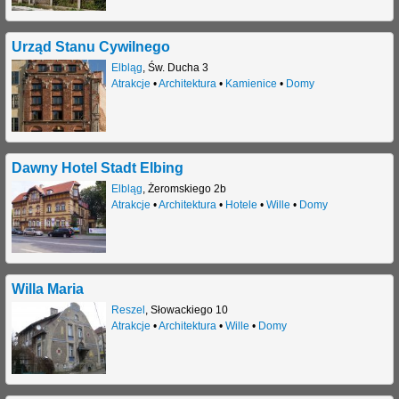
Urząd Stanu Cywilnego
Elbląg
,
Św. Ducha 3
Atrakcje
•
Architektura
•
Kamienice
•
Domy
Dawny Hotel Stadt Elbing
Elbląg
,
Żeromskiego 2b
Atrakcje
•
Architektura
•
Hotele
•
Wille
•
Domy
Willa Maria
Reszel
,
Słowackiego 10
Atrakcje
•
Architektura
•
Wille
•
Domy