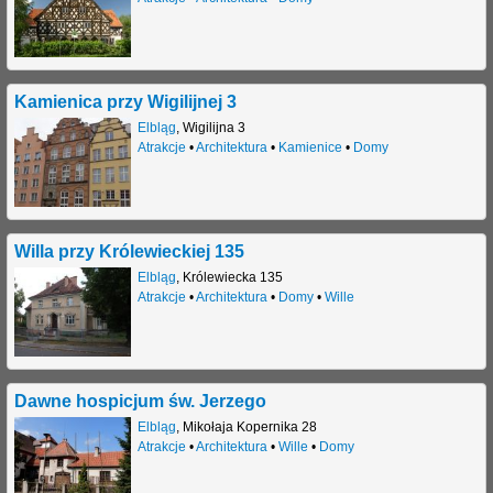
Kamienica przy Wigilijnej 3
Elbląg
,
Wigilijna 3
Atrakcje
•
Architektura
•
Kamienice
•
Domy
Willa przy Królewieckiej 135
Elbląg
,
Królewiecka 135
Atrakcje
•
Architektura
•
Domy
•
Wille
Dawne hospicjum św. Jerzego
Elbląg
,
Mikołaja Kopernika 28
Atrakcje
•
Architektura
•
Wille
•
Domy