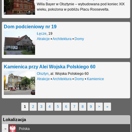
Willa Bayer w Olsztynie – wybudowana pod koniec XIX
wieku, położona w pobliżu Placu Roosevelta.
Dom podcieniowy nr 19
Łęcze
,
19
Atrakcje
•
Architektura
•
Domy
Kamienica przy Alei Wojska Polskiego 60
Olsztyn
,
al. Wojska Polskiego 60
Atrakcje
•
Architektura
•
Domy
•
Kamienice
1
2
3
4
5
6
7
8
9
>
»
S
Lokalizacja
t
Polska
r