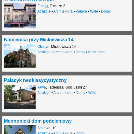
Elbląg
,
Zacisze 2
j
Atrakcje
•
Architektura
•
Pałace
•
Wille
•
Domy
Kamienica przy Mickiewicza 14
Olsztyn
,
Mickiewicza 14
Atrakcje
•
Architektura
•
Domy
•
Kamienice
Pałacyk neoklasycystyczny
Iława
,
Tadeusza Kościuszki 27
Atrakcje
•
Architektura
•
Domy
•
Wille
Mennonicki dom podcieniowy
Stalewo
,
19
Atrakcje
•
Architektura
•
Domy