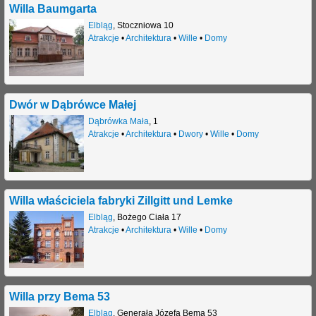
Willa Baumgarta
Elbląg
,
Stoczniowa 10
Atrakcje
•
Architektura
•
Wille
•
Domy
Dwór w Dąbrówce Małej
Dąbrówka Mała
,
1
Atrakcje
•
Architektura
•
Dwory
•
Wille
•
Domy
Willa właściciela fabryki Zillgitt und Lemke
Elbląg
,
Bożego Ciała 17
Atrakcje
•
Architektura
•
Wille
•
Domy
Willa przy Bema 53
Elbląg
,
Generała Józefa Bema 53