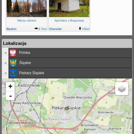
Wieża ciśnień
Spichlerz z Bojanowa
Będzin
9.7km
Chorzów
10km
Lokalizacja
Polska
Śląskie
Piekary Śląskie
+
-