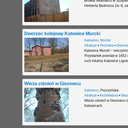
Browar Mokrskich w Szopieni
Herberta Bednorza 2a−6, za
Dworzec kolejowy Katowice Murcki
Katowice
,
Murcki
Atrakcje
•
Technika
•
Dworce
Katowice Murcki − nieczynn
Przystanek powstał w 1852 r
ruch lokalny Katowice Ligota
Wieża ciśnień w Giszowcu
Katowice
,
Pszczyńska
Atrakcje
•
Architektura
•
Wie
Wieża ciśnień w Giszowcu zn
Katowicach.