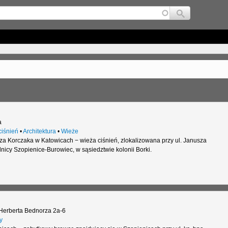
Jump to navigation
a
ciśnień
•
Architektura
•
Wieże
za Korczaka w Katowicach − wieża ciśnień, zlokalizowana przy ul. Janusza
lnicy Szopienice-Burowiec, w sąsiedztwie kolonii Borki.
Herberta Bednorza 2a-6
y