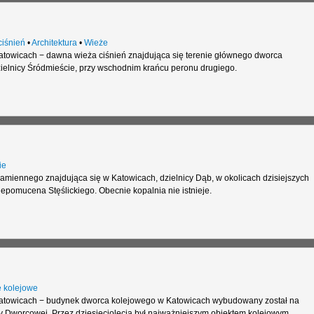
ciśnień
•
Architektura
•
Wieże
atowicach − dawna wieża ciśnień znajdująca się terenie głównego dworca
zielnicy Śródmieście, przy wschodnim krańcu peronu drugiego.
ie
amiennego znajdująca się w Katowicach, dzielnicy Dąb, w okolicach dzisiejszych
Nepomucena Stęślickiego. Obecnie kopalnia nie istnieje.
 kolejowe
Katowicach − budynek dworca kolejowego w Katowicach wybudowany został na
cy Dworcowej. Przez dziesięciolecia był najważniejszym obiektem kolejowym