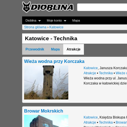
Dioblina
Moje konto
Mapa
Strona główna
›
Katowice
J
Katowice - Technika
e
Przewodnik
Mapa
Atrakcje
s
t
Wieża wodna przy Korczaka
Katowice
,
Janusza Korczak
e
Atrakcje
•
Technika
•
Wieże 
Wieża wodna przy ul. Janus
ś
Korczaka w katowickiej dzie
t
u
t
Browar Mokrskich
a
Katowice
,
Księdza Biskupa 
Atrakcje
•
Technika
•
Browar
j