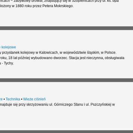
cach − zabytkowy browar, znajdujący się w Szopienicach przy ul. ks. bpa
łożony w 1880 roku przez Petera Mokrskiego.
 kolejowe
y przystanek kolejowy w Katowicach, w województwie śląskim, w Polsce.
oku, 18 lat później wybudowano dworzec. Stacja jest nieczynna, obsługiwała
 - Tychy.
że
•
Technika
•
Wieże ciśnień
ajduje się przy skrzyżowaniu ul. Górniczego Stanu i ul. Pszczyńskiej w