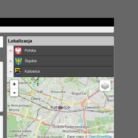
Lokalizacja
Polska
Śląskie
Katowice
+
-
Dane mapy ©
OpenStreetMap