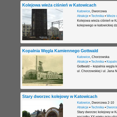
Kolejowa wieża ciśnień w Katowicach
Katowice
,
Dworcowa
Atrakcje
•
Technika
•
Wieże 
Kolejowa wieża ciśnień w K
kolejowego w katowickiej d
Kopalnia Węgla Kamiennego Gottwald
Katowice
,
Chorzowska
Atrakcje
•
Technika
•
Kopaln
Gottwald – kopalnia węgla k
ul. Chorzowskiej i ul. Jana 
Stary dworzec kolejowy w Katowicach
Katowice
,
Dworcowa 2-10
Atrakcje
•
Technika
•
Dworce
Stary dworzec kolejowy w 
początku XX wieku przy uli