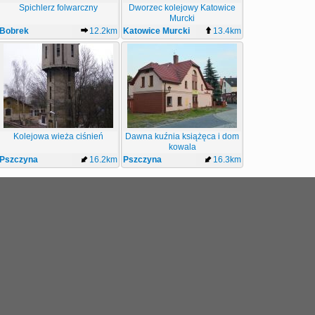
Spichlerz folwarczny
Dworzec kolejowy Katowice
Murcki
Bobrek
12.2km
Katowice Murcki
13.4km
Kolejowa wieża ciśnień
Dawna kuźnia książęca i dom
kowala
Pszczyna
16.2km
Pszczyna
16.3km