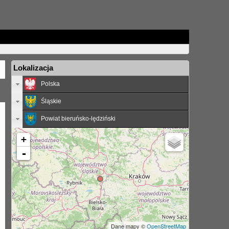
Lokalizacja
Polska
Śląskie
Powiat bieruńsko-lędziński
+
-
Dane mapy ©
OpenStreetMap