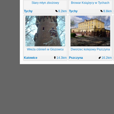
Stary młyn zbożowy
Browar Książęcy w Tychach
Tychy
8.2km
Tychy
8.8km
Wieża ciśnień w Giszowcu
Dworzec kolejowy Pszczyna
Katowice
14.3km
Pszczyna
16.2km