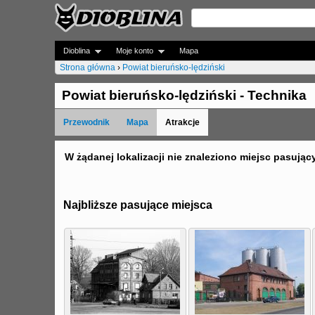
Dioblina
Moje konto
Mapa
Strona główna
›
Powiat bieruńsko-lędziński
J
Powiat bieruńsko-lędziński - Technika
e
Przewodnik
Mapa
Atrakcje
s
t
W żądanej lokalizacji nie znaleziono miejsc pasując
e
ś
Najbliższe pasujące miejsca
t
u
t
a
j